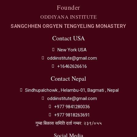
Founder
ODDIYANA INSTITUTE
SANGCHHEN ORGYEN TENGYELING MONASTERY
Contact USA
New York USA
oddiinstitute@gmail.com
+16462626616
Contact Nepal
Sindhupalchowk , Helambu-01, Bagmati , Nepal
oddiinstitute@gmail.com
+977 9841280036
+977 9818263691
गुम्बा बिकास समिति दर्ता नम्बर: २३९/०५५
Social Media