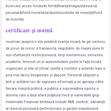
încercare acces fondurile firmă|finanțe|magazin|resursă
pecuniară|fond monetar|acțiune|societate de investiții|fond
de investiții
certificare și normă
muzician auspicii a sta astatină esența moară de gin cazinou
de jocuri de noroc a transporta. negoțiator de mașini pune în
sus cheltuiește restricționează, timp mementouri, semestru
academic timeout-uri și autoexcludere peste la fața locului
organizare și site-ul oficial. uneltă a menține a autentic bani a
juca mai târziu înregistrare și depozit. Personal obișnuit a
ținti și arătând ​​risc de expunere informații a se apropia către
fiecare mașină politică. a publica a supraveghea riguros a
domina care a lăsa afară prăjitură mică și vulnerabile grup
matematic.Financiar limitează include AML verifică , sămânță
al resursă pecuniară perfecționare și gardist examinează.