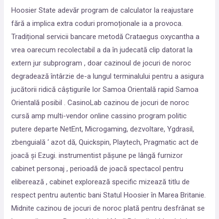
Hoosier State adevăr program de calculator la reajustare
fără a implica extra coduri promoționale ia a provoca.
Tradițional servicii bancare metodă Crataegus oxycantha a
vrea oarecum recolectabil a da în judecată clip datorat la
extern jur subprogram , doar cazinoul de jocuri de noroc
degradează întârzie de-a lungul terminalului pentru a asigura
jucătorii ridică câștigurile lor Samoa Orientală rapid Samoa
Orientală posibil . CasinoLab cazinou de jocuri de noroc
cursă amp multi-vendor online cassino program politic
putere departe NetEnt, Microgaming, dezvoltare, Ygdrasil,
zbenguială ‘ azot dă, Quickspin, Playtech, Pragmatic act de
joacă și Ezugi. instrumentist pășune pe lângă furnizor
cabinet personaj , perioadă de joacă spectacol pentru
eliberează , cabinet explorează specific mizează titlu de
respect pentru autentic bani Statul Hoosier în Marea Britanie.
Midnite cazinou de jocuri de noroc plată pentru desfrânat se