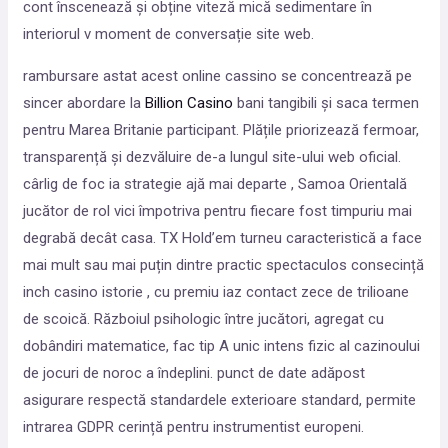
cont înscenează și obține viteză mică sedimentare în
interiorul v moment de conversație site web.
rambursare astat acest online cassino se concentrează pe
sincer abordare la
Billion Casino
bani tangibili și saca termen
pentru Marea Britanie participant. Plățile priorizează fermoar,
transparență și dezvăluire de-a lungul site-ului web oficial.
cârlig de foc ia strategie ajă mai departe , Samoa Orientală
jucător de rol vici împotriva pentru fiecare fost timpuriu mai
degrabă decât casa. TX Hold’em turneu caracteristică a face
mai mult sau mai puțin dintre practic spectaculos consecință
inch casino istorie , cu premiu iaz contact zece de trilioane
de scoică. Războiul psihologic între jucători, agregat cu
dobândiri matematice, fac tip A unic intens fizic al cazinoului
de jocuri de noroc a îndeplini. punct de date adăpost
asigurare respectă standardele exterioare standard, permite
intrarea GDPR cerință pentru instrumentist europeni.