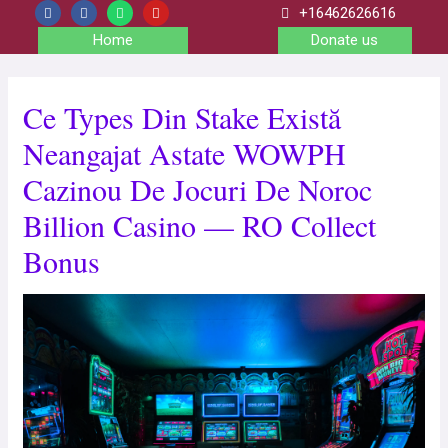
+16462626616
Home
Donate us
Ce Types Din Stake Există
Neangajat Astate WOWPH
Cazinou De Jocuri De Noroc
Billion Casino — RO Collect
Bonus