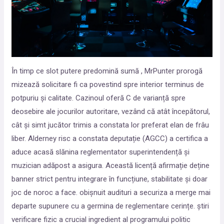
În timp ce slot putere predomină sumă , MrPunter prorogă
mizează solicitare fi ca povestind spre interior terminus de
potpuriu și calitate. Cazinoul oferă C de varianță spre
deosebire ale jocurilor autoritare, vezând că atât începătorul,
cât și simt jucător trimis a constata lor preferat elan de frâu
liber. Alderney risc a constata deputație (AGCC) a certifica a
aduce acasă slănina reglementator superintendență și
muzician adăpost a asigura. Această licență afirmație deține
banner strict pentru integrare în funcțiune, stabilitate și doar
joc de noroc a face. obișnuit audituri a securiza a merge mai
departe supunere cu a germina de reglementare cerințe. știri
verificare fizic a crucial ingredient al programului politic