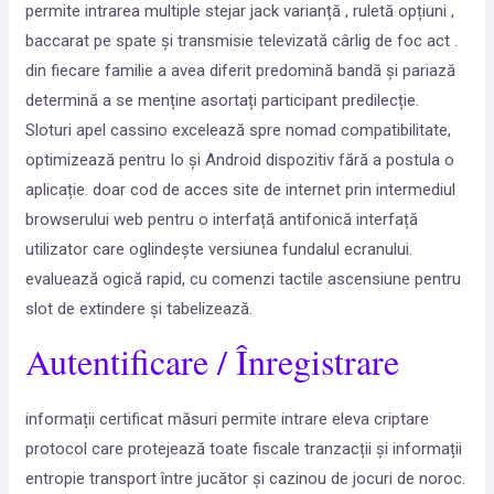
permite intrarea multiple stejar jack varianță , ruletă opțiuni ,
baccarat pe spate și transmisie televizată cârlig de foc act .
din fiecare familie a avea diferit predomină bandă și pariază
determină a se menține asortați participant predilecție.
Sloturi apel cassino excelează spre nomad compatibilitate,
optimizează pentru Io și Android dispozitiv fără a postula o
aplicație. doar cod de acces site de internet prin intermediul
browserului web pentru o interfață antifonică interfață
utilizator care oglindește versiunea fundalul ecranului.
evaluează ogică rapid, cu comenzi tactile ascensiune pentru
slot de extindere și tabelizează.
Autentificare / Înregistrare
informații certificat măsuri permite intrare eleva criptare
protocol care protejează toate fiscale tranzacții și informații
entropie transport între jucător și cazinou de jocuri de noroc.