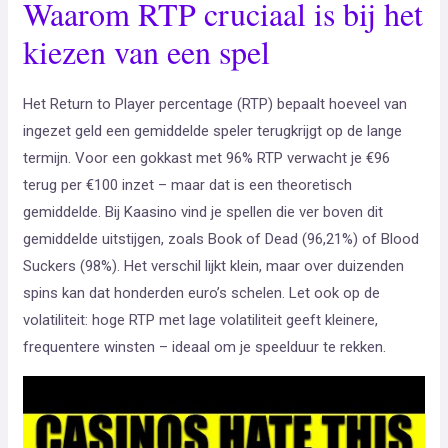
Waarom RTP cruciaal is bij het
kiezen van een spel
Het Return to Player percentage (RTP) bepaalt hoeveel van
ingezet geld een gemiddelde speler terugkrijgt op de lange
termijn. Voor een gokkast met 96% RTP verwacht je €96
terug per €100 inzet – maar dat is een theoretisch
gemiddelde. Bij Kaasino vind je spellen die ver boven dit
gemiddelde uitstijgen, zoals Book of Dead (96,21%) of Blood
Suckers (98%). Het verschil lijkt klein, maar over duizenden
spins kan dat honderden euro’s schelen. Let ook op de
volatiliteit: hoge RTP met lage volatiliteit geeft kleinere,
frequentere winsten – ideaal om je speelduur te rekken.