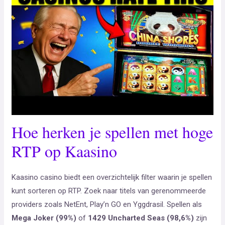
Hoe herken je spellen met hoge
RTP op Kaasino
Kaasino casino biedt een overzichtelijk filter waarin je spellen
kunt sorteren op RTP. Zoek naar titels van gerenommeerde
providers zoals NetEnt, Play’n GO en Yggdrasil. Spellen als
Mega Joker (99%)
of
1429 Uncharted Seas (98,6%)
zijn