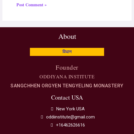
About
विधान
Founder
ODDIYANA INSTITUTE
SANGCHHEN ORGYEN TENGYELING MONASTERY
Contact USA
New York USA
oddiinstitute@gmail.com
+16462626616