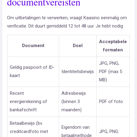
documentvereisten
Om uitbetalingen te verwerken, vraagt Kaasino eenmalig om
verificatie. Dit duurt gemiddeld 12 tot 48 uur. Je hebt nodig:
Acceptabele
Document
Doel
formaten
JPG, PNG,
Geldig paspoort of ID-
Identiteitsbewijs
PDF (max 5
kaart
MB)
Recent
Adresbewijs
energierekening of
(binnen 3
PDF of foto
bankafschrift
maanden)
Betaalbewijs (bv.
Eigendom van
creditcardfoto met
JPG, PNG
betaalmethode