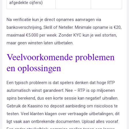
afgedekte cijfers)
Na verificatie kun je direct opnames aanvragen via
bankoverschrijving, Skrill of Neteller. Minimale opname is €20,
maximaal €5.000 per week. Zonder KYC kun je wel storten,
maar geen winsten laten uitbetalen.
Veelvoorkomende problemen
en oplossingen
Een typisch probleem is dat spelers denken dat hoge RTP
automatisch winst garandeert. Nee – RTP is op miljoenen
spins berekend, dus een korte sessie kan negatief uitvallen.
Gebruik de Kaasino no deposit aanbieding om risicoloos te
testen. Veel klanten klagen over vertraagde uitbetalingen; dit
ligt vaak aan ontbrekende documenten. Upload alles vooraf.