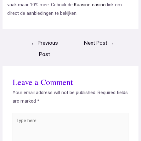
vaak maar 10% mee. Gebruik de
Kaasino casino
link om
direct de aanbiedingen te bekijken.
←
Previous
Next Post
→
Post
Leave a Comment
Your email address will not be published.
Required fields
are marked
*