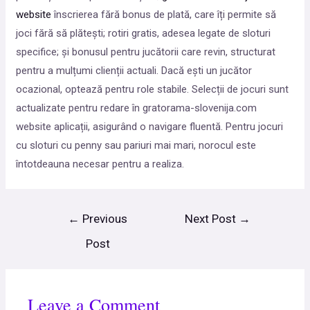
website
înscrierea fără bonus de plată, care îți permite să
joci fără să plătești; rotiri gratis, adesea legate de sloturi
specifice; și bonusul pentru jucătorii care revin, structurat
pentru a mulțumi clienții actuali. Dacă ești un jucător
ocazional, optează pentru role stabile. Selecții de jocuri sunt
actualizate pentru redare în gratorama-slovenija.com
website aplicații, asigurând o navigare fluentă. Pentru jocuri
cu sloturi cu penny sau pariuri mai mari, norocul este
întotdeauna necesar pentru a realiza.
←
Previous
Next Post
→
Post
Leave a Comment