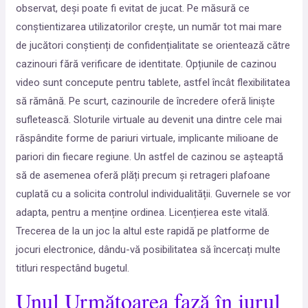
observat, deși poate fi evitat de jucat. Pe măsură ce
conștientizarea utilizatorilor crește, un număr tot mai mare
de jucători conștienți de confidențialitate se orientează către
cazinouri fără verificare de identitate. Opțiunile de cazinou
video sunt concepute pentru tablete, astfel încât flexibilitatea
să rămână. Pe scurt, cazinourile de încredere oferă liniște
sufletească. Sloturile virtuale au devenit una dintre cele mai
răspândite forme de pariuri virtuale, implicante milioane de
pariori din fiecare regiune. Un astfel de cazinou se așteaptă
să de asemenea oferă plăți precum și retrageri plafoane
cuplată cu a solicita controlul individualității. Guvernele se vor
adapta, pentru a menține ordinea. Licențierea este vitală.
Trecerea de la un joc la altul este rapidă pe platforme de
jocuri electronice, dându-vă posibilitatea să încercați multe
titluri respectând bugetul.
Unul Următoarea fază în jurul