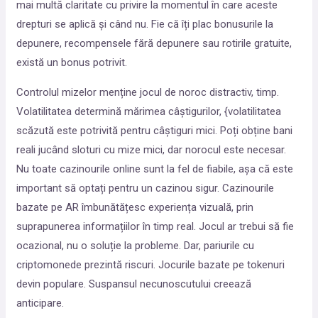
mai multă claritate cu privire la momentul în care aceste
drepturi se aplică și când nu. Fie că îți plac bonusurile la
depunere, recompensele fără depunere sau rotirile gratuite,
există un bonus potrivit.
Controlul mizelor menține jocul de noroc distractiv, timp.
Volatilitatea determină mărimea câștigurilor, {volatilitatea
scăzută este potrivită pentru câștiguri mici. Poți obține bani
reali jucând sloturi cu mize mici, dar norocul este necesar.
Nu toate cazinourile online sunt la fel de fiabile, așa că este
important să optați pentru un cazinou sigur. Cazinourile
bazate pe AR îmbunătățesc experiența vizuală, prin
suprapunerea informațiilor în timp real. Jocul ar trebui să fie
ocazional, nu o soluție la probleme. Dar, pariurile cu
criptomonede prezintă riscuri. Jocurile bazate pe tokenuri
devin populare. Suspansul necunoscutului creează
anticipare.