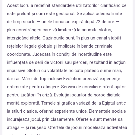
Acest lucru a redefinit standardele utilizatorilor clarificând ce
este preluat și cum este gestionat. Se aplică adesea limite
de timp scurte — unele bonusuri expiră după 72 de ore —
plus constrângeri care vă limitează la anumite sloturi,
interzicând altele. Cazinourile sunt, în plus un canal stabilit
rețelelor ilegale globale și implicate în bande criminale
coordonate. Judecata în condiții de incertitudine este
influențată de serii de victorii sau pierderi, rezultând în acțiuni
impulsive. Sloturi cu volatilitate ridicată plătesc sume mari,
dar rar. Mărci de top inclusiv Evolution creează experiențe
optimizate pentru atingere. Servicii de consiliere oferă ajutor,
pentru jucătorii în criză. Evoluția jocurilor de noroc digitale
merită explorată. Temele și grafica variază de la Egiptul antic
la stiluri clasice, oferind experiențe unice. Elementele sociale
încurajează jocul, prin clasamente. Ofertele sunt menite să
atragă — și reușesc. Ofertele de jocuri modelează activitatea