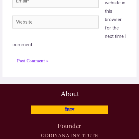
website in
this
browser
for the
next time I
comment.
About
विधान
Founder
ODDIYANA INSTITUTE