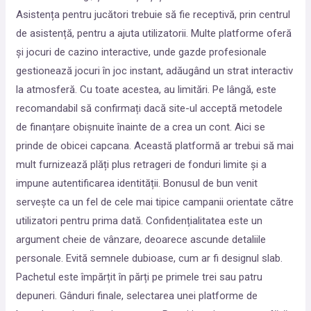
Asistența pentru jucători trebuie să fie receptivă, prin centrul
de asistență, pentru a ajuta utilizatorii. Multe platforme oferă
și jocuri de cazino interactive, unde gazde profesionale
gestionează jocuri în joc instant, adăugând un strat interactiv
la atmosferă. Cu toate acestea, au limitări. Pe lângă, este
recomandabil să confirmați dacă site-ul acceptă metodele
de finanțare obișnuite înainte de a crea un cont. Aici se
prinde de obicei capcana. Această platformă ar trebui să mai
mult furnizează plăți plus retrageri de fonduri limite și a
impune autentificarea identității. Bonusul de bun venit
servește ca un fel de cele mai tipice campanii orientate către
utilizatori pentru prima dată. Confidențialitatea este un
argument cheie de vânzare, deoarece ascunde detaliile
personale. Evită semnele dubioase, cum ar fi designul slab.
Pachetul este împărțit în părți pe primele trei sau patru
depuneri. Gânduri finale, selectarea unei platforme de