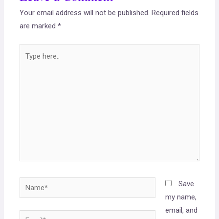
Your email address will not be published.
Required fields
are marked
*
Save
my name,
email, and