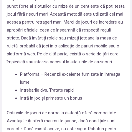
punct forte al sloturilor cu mize de un cent este că poți testa
jocul fără riscuri mari. Această metodă este utilizată cel mai
adesea pentru retrageri mari. Mărci de jocuri de încredere au
aprobări oficiale, ceea ce înseamnă că respectă reguli
stricte. Dacă învârtiți rolele sau mizați jetoane la masa de
ruletă, probabil că joci în o aplicație de pariuri mobile sau o
platformă web. Pe de altă parte, există o serie de țări care
împiedică sau interzic accesul la site-urile de cazinouri.
Platformă – Recenzii excelente furnizate în întreaga
lume
Întrebările dvs. Tratate rapid
Intră în joc și primește un bonus
Opțiunile de jocuri de noroc la distanță oferă comoditate.
Avantajele îți oferă mai multe șanse, dacă condițiile sunt
corecte. Dacă există scuze, nu este sigur. Rabaturi pentru