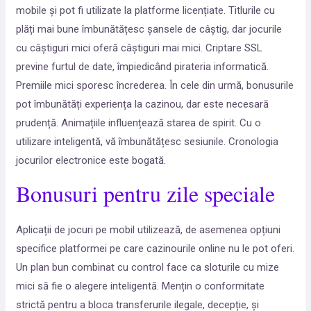
mobile și pot fi utilizate la platforme licențiate. Titlurile cu
plăți mai bune îmbunătățesc șansele de câștig, dar jocurile
cu câștiguri mici oferă câștiguri mai mici. Criptare SSL
previne furtul de date, împiedicând pirateria informatică.
Premiile mici sporesc încrederea. În cele din urmă, bonusurile
pot îmbunătăți experiența la cazinou, dar este necesară
prudență. Animațiile influențează starea de spirit. Cu o
utilizare inteligentă, vă îmbunătățesc sesiunile. Cronologia
jocurilor electronice este bogată.
Bonusuri pentru zile speciale
Aplicații de jocuri pe mobil utilizează, de asemenea opțiuni
specifice platformei pe care cazinourile online nu le pot oferi.
Un plan bun combinat cu control face ca sloturile cu mize
mici să fie o alegere inteligentă. Mențin o conformitate
strictă pentru a bloca transferurile ilegale, decepție, și