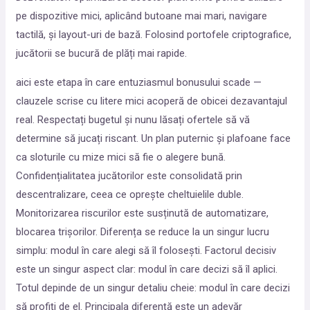
pe dispozitive mici, aplicând butoane mai mari, navigare
tactilă, și layout-uri de bază. Folosind portofele criptografice,
jucătorii se bucură de plăți mai rapide.
aici este etapa în care entuziasmul bonusului scade —
clauzele scrise cu litere mici acoperă de obicei dezavantajul
real. Respectați bugetul și nunu lăsați ofertele să vă
determine să jucați riscant. Un plan puternic și plafoane face
ca sloturile cu mize mici să fie o alegere bună.
Confidențialitatea jucătorilor este consolidată prin
descentralizare, ceea ce oprește cheltuielile duble.
Monitorizarea riscurilor este susținută de automatizare,
blocarea trișorilor. Diferența se reduce la un singur lucru
simplu: modul în care alegi să îl folosești. Factorul decisiv
este un singur aspect clar: modul în care decizi să îl aplici.
Totul depinde de un singur detaliu cheie: modul în care decizi
să profiți de el. Principala diferență este un adevăr