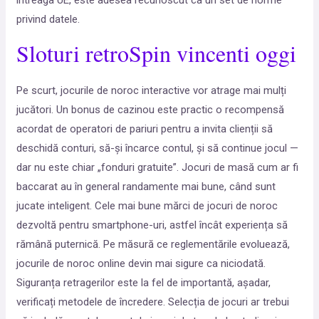
privind datele.
Sloturi retroSpin vincenti oggi
Pe scurt, jocurile de noroc interactive vor atrage mai mulți
jucători. Un bonus de cazinou este practic o recompensă
acordat de operatori de pariuri pentru a invita clienții să
deschidă conturi, să-și încarce contul, și să continue jocul —
dar nu este chiar „fonduri gratuite”. Jocuri de masă cum ar fi
baccarat au în general randamente mai bune, când sunt
jucate inteligent. Cele mai bune mărci de jocuri de noroc
dezvoltă pentru smartphone-uri, astfel încât experiența să
rămână puternică. Pe măsură ce reglementările evoluează,
jocurile de noroc online devin mai sigure ca niciodată.
Siguranța retragerilor este la fel de importantă, așadar,
verificați metodele de încredere. Selecția de jocuri ar trebui