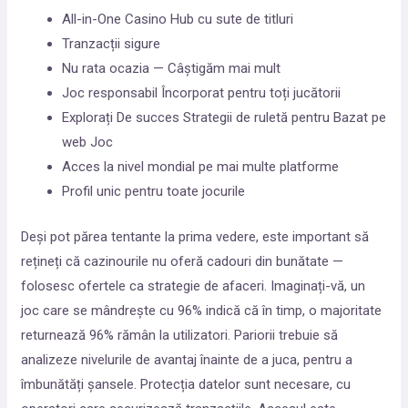
All-in-One Casino Hub cu sute de titluri
Tranzacții sigure
Nu rata ocazia — Câștigăm mai mult
Joc responsabil Încorporat pentru toți jucătorii
Explorați De succes Strategii de ruletă pentru Bazat pe
web Joc
Acces la nivel mondial pe mai multe platforme
Profil unic pentru toate jocurile
Deși pot părea tentante la prima vedere, este important să
rețineți că cazinourile nu oferă cadouri din bunătate —
folosesc ofertele ca strategie de afaceri. Imaginați-vă, un
joc care se mândrește cu 96% indică că în timp, o majoritate
returnează 96% rămân la utilizatori. Pariorii trebuie să
analizeze nivelurile de avantaj înainte de a juca, pentru a
îmbunătăți șansele. Protecția datelor sunt necesare, cu