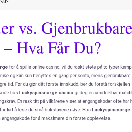
est?
er vs. Gjenbrukbar
 – Hva Får Du?
orge
for å spille online casino, vil du raskt støte på to typer k
ike og kan kun benyttes én gang per konto, mens gjenbrukbare ko
gre tid. Før du gjør ditt første innskudd, bør du forstå forskjelle
skode hos
Luckyspinsnorge casino
gi deg en umiddelbar match
ngskrav. En rask titt på vilkårene viser at engangskoder ofte h
for lurt å lese de små bokstavene nøye. Hos
Luckyspinsnorge
en engangskode for å maksimere din første opplevelse.