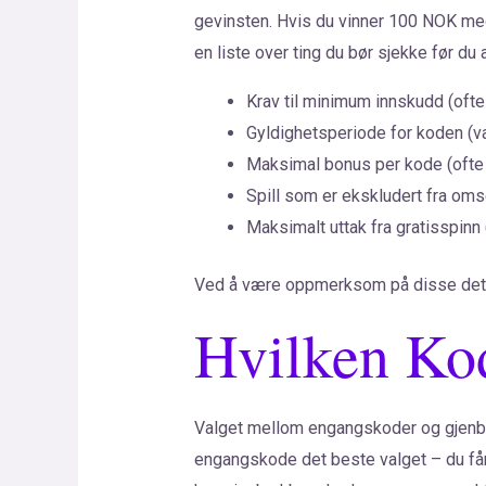
gevinsten. Hvis du vinner 100 NOK med 
en liste over ting du bør sjekke før du
Krav til minimum innskudd (of
Gyldighetsperiode for koden (v
Maksimal bonus per kode (oft
Spill som er ekskludert fra om
Maksimalt uttak fra gratisspinn
Ved å være oppmerksom på disse detal
Hvilken Ko
Valget mellom engangskoder og gjenbruk
engangskode det beste valget – du får 