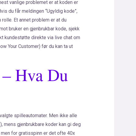
mest vanlige problemet er at koden er
Hvis du får meldingen “Ugyldig kode”,
 rolle. Et annet problem er at du
mot bruker en gjenbrukbar kode, sjekk
akt kundestøtte direkte via live chat om
now Your Customer) før du kan ta ut
v – Hva Du
valgte spilleautomater. Men ikke alle
t”), mens gjenbrukbare koder kan gi deg
men for gratisspinn er det ofte 40x