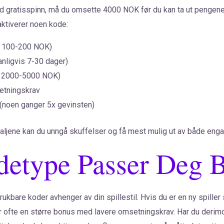
gratisspinn, må du omsette 4000 NOK før du kan ta ut pengene. D
 aktiverer noen kode:
te 100-200 NOK)
anligvis 7-30 dager)
e 2000-5000 NOK)
setningskrav
 (noen ganger 5x gevinsten)
jene kan du unngå skuffelser og få mest mulig ut av både enga
detype Passer Deg B
bare koder avhenger av din spillestil. Hvis du er en ny spiller 
ofte en større bonus med lavere omsetningskrav. Har du derimot t