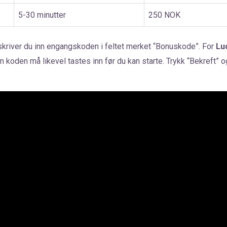
5-30 minutter
250 NOK
 skriver du inn engangskoden i feltet merket “Bonuskode”. For
Lu
n koden må likevel tastes inn før du kan starte. Trykk “Bekreft” 