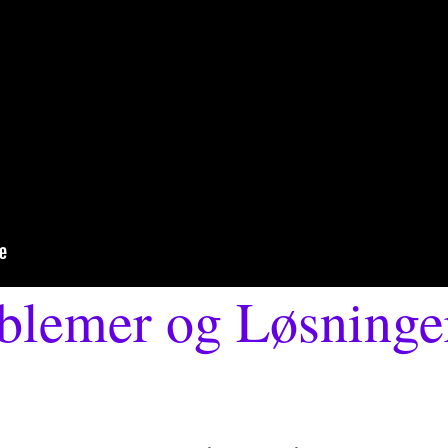
oblemer og Løsning