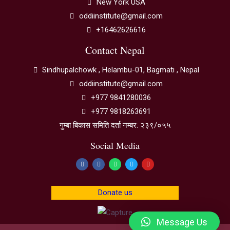
New York USA
oddiinstitute@gmail.com
+16462626616
Contact Nepal
Sindhupalchowk , Helambu-01, Bagmati , Nepal
oddiinstitute@gmail.com
+977 9841280036
+977 9818263691
गुम्बा बिकास समिति दर्ता नम्बर: २३९/०५५
Social Media
Donate us
Message Us