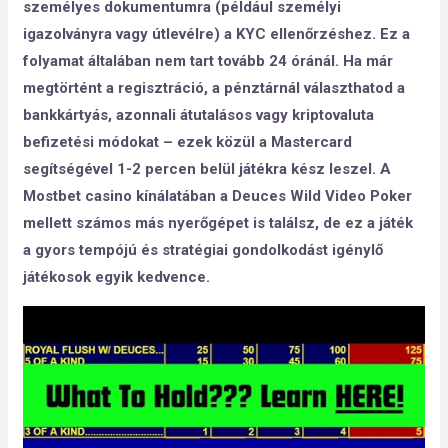
személyes dokumentumra (például személyi
igazolványra vagy útlevélre) a KYC ellenőrzéshez. Ez a
folyamat általában nem tart tovább 24 óránál. Ha már
megtörtént a regisztráció, a pénztárnál választhatod a
bankkártyás, azonnali átutalásos vagy kriptovaluta
befizetési módokat – ezek közül a Mastercard
segítségével 1-2 percen belül játékra kész leszel. A
Mostbet casino
kínálatában a Deuces Wild Video Poker
mellett számos más nyerőgépet is találsz, de ez a játék
a gyors tempójú és stratégiai gondolkodást igénylő
játékosok egyik kedvence.