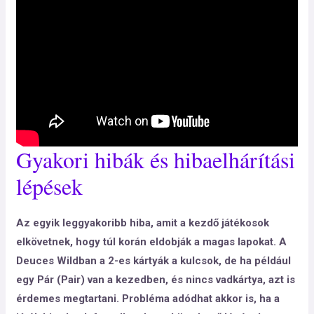
Gyakori hibák és hibaelhárítási
lépések
Az egyik leggyakoribb hiba, amit a kezdő játékosok
elkövetnek, hogy túl korán eldobják a magas lapokat. A
Deuces Wildban a 2-es kártyák a kulcsok, de ha például
egy Pár (Pair) van a kezedben, és nincs vadkártya, azt is
érdemes megtartani. Probléma adódhat akkor is, ha a