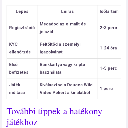
Lépés
Leírás
Időtartam
Megadod az e-mailt és
Regisztráció
2-3 perc
jelszót
KYC
Feltöltöd a személyi
1-24 óra
ellenőrzés
igazolványt
Első
Bankkártya vagy kripto
1-5 perc
befizetés
használata
Játék
Kiválasztod a Deuces Wild
1 perc
indítása
Video Pokert a kínálatból
További tippek a hatékony
játékhoz