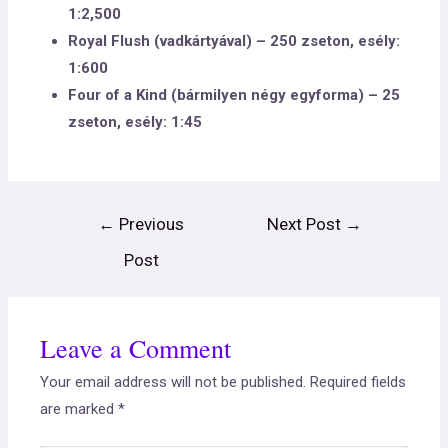
1:2,500
Royal Flush (vadkártyával) – 250 zseton, esély:
1:600
Four of a Kind (bármilyen négy egyforma) – 25
zseton, esély: 1:45
←
Previous
Next Post
→
Post
Leave a Comment
Your email address will not be published.
Required fields
are marked
*