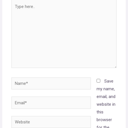
Save
my name,
email, and
website in
this
browser
for the