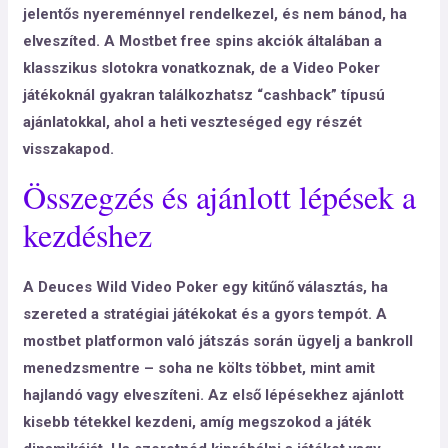
jelentős nyereménnyel rendelkezel, és nem bánod, ha
elveszíted. A
Mostbet free spins
akciók általában a
klasszikus slotokra vonatkoznak, de a Video Poker
játékoknál gyakran találkozhatsz “cashback” típusú
ajánlatokkal, ahol a heti veszteséged egy részét
visszakapod.
Összegzés és ajánlott lépések a
kezdéshez
A Deuces Wild Video Poker egy kitűnő választás, ha
szereted a stratégiai játékokat és a gyors tempót. A
mostbet
platformon való játszás során ügyelj a bankroll
menedzsmentre – soha ne költs többet, mint amit
hajlandó vagy elveszíteni. Az első lépésekhez ajánlott
kisebb tétekkel kezdeni, amíg megszokod a játék