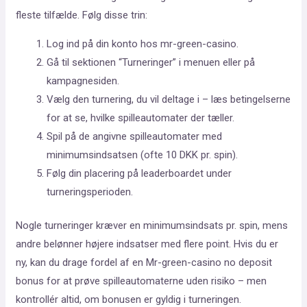
fleste tilfælde. Følg disse trin:
Log ind på din konto hos mr-green-casino.
Gå til sektionen “Turneringer” i menuen eller på
kampagnesiden.
Vælg den turnering, du vil deltage i – læs betingelserne
for at se, hvilke spilleautomater der tæller.
Spil på de angivne spilleautomater med
minimumsindsatsen (ofte 10 DKK pr. spin).
Følg din placering på leaderboardet under
turneringsperioden.
Nogle turneringer kræver en minimumsindsats pr. spin, mens
andre belønner højere indsatser med flere point. Hvis du er
ny, kan du drage fordel af en Mr-green-casino no deposit
bonus for at prøve spilleautomaterne uden risiko – men
kontrollér altid, om bonusen er gyldig i turneringen.