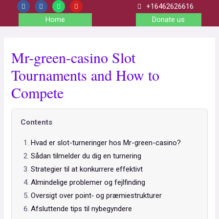
+16462626616
Home
Donate us
Mr-green-casino Slot
Tournaments and How to
Compete
Contents
Hvad er slot-turneringer hos Mr-green-casino?
Sådan tilmelder du dig en turnering
Strategier til at konkurrere effektivt
Almindelige problemer og fejlfinding
Oversigt over point‑ og præmiestrukturer
Afsluttende tips til nybegyndere