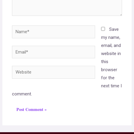
Save
my name,
email, and
website in
this
browser
for the
next time I
comment.