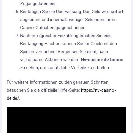
Zugangsdaten ein.
Bestätigen Sie die Überweisung. Das Geld wird sofort
abgebucht und innerhalb weniger Sekunden Ihrem
Casino-Guthaben gutgeschrieben.
Nach erfolgreicher Einzahlung erhalten Sie eine
Bestätigung – schon können Sie Ihr Glück mit den
Spielen versuchen. Vergessen Sie nicht, nach
verfügbaren Aktionen wie dem
Nv-casino-de bonus
zu sehen, um zusätzliche Vorteile zu erhalten.
Für weitere Informationen zu den genauen Schritten
besuchen Sie die offizielle Hilfe-Seite:
https://nv-casino-
de.de/
.