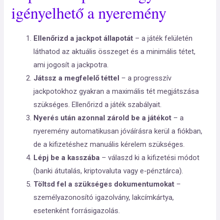
igényelhető a nyeremény
Ellenőrizd a jackpot állapotát
– a játék felületén
láthatod az aktuális összeget és a minimális tétet,
ami jogosít a jackpotra.
Játssz a megfelelő téttel
– a progresszív
jackpotokhoz gyakran a maximális tét megjátszása
szükséges. Ellenőrizd a játék szabályait.
Nyerés után azonnal zárold be a játékot
– a
nyeremény automatikusan jóváírásra kerül a fiókban,
de a kifizetéshez manuális kérelem szükséges.
Lépj be a kasszába
– válaszd ki a kifizetési módot
(banki átutalás, kriptovaluta vagy e-pénztárca).
Töltsd fel a szükséges dokumentumokat
–
személyazonosító igazolvány, lakcímkártya,
esetenként forrásigazolás.