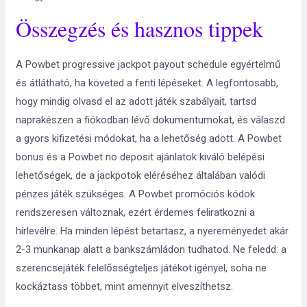
Összegzés és hasznos tippek
A Powbet progressive jackpot payout schedule egyértelmű
és átlátható, ha követed a fenti lépéseket. A legfontosabb,
hogy mindig olvasd el az adott játék szabályait, tartsd
naprakészen a fiókodban lévő dokumentumokat, és válaszd
a gyors kifizetési módokat, ha a lehetőség adott. A Powbet
bonus és a Powbet no deposit ajánlatok kiváló belépési
lehetőségek, de a jackpotok eléréséhez általában valódi
pénzes játék szükséges. A Powbet promóciós kódok
rendszeresen változnak, ezért érdemes feliratkozni a
hírlevélre. Ha minden lépést betartasz, a nyereményedet akár
2-3 munkanap alatt a bankszámládon tudhatod. Ne feledd: a
szerencsejáték felelősségteljes játékot igényel, soha ne
kockáztass többet, mint amennyit elveszíthetsz.