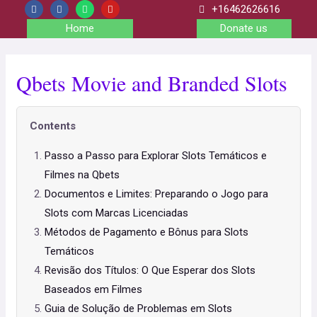
+16462626616
Home
Donate us
Qbets Movie and Branded Slots
Contents
Passo a Passo para Explorar Slots Temáticos e
Filmes na Qbets
Documentos e Limites: Preparando o Jogo para
Slots com Marcas Licenciadas
Métodos de Pagamento e Bônus para Slots
Temáticos
Revisão dos Títulos: O Que Esperar dos Slots
Baseados em Filmes
Guia de Solução de Problemas em Slots