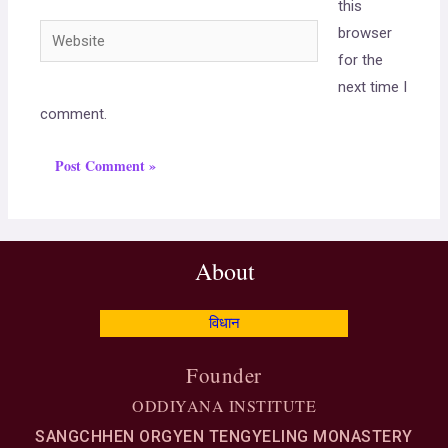
this
browser
for the
next time I
comment.
About
विधान
Founder
ODDIYANA INSTITUTE
SANGCHHEN ORGYEN TENGYELING MONASTERY