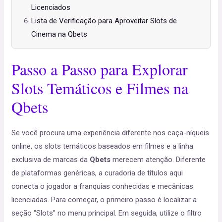
Licenciados
Lista de Verificação para Aproveitar Slots de
Cinema na Qbets
Passo a Passo para Explorar
Slots Temáticos e Filmes na
Qbets
Se você procura uma experiência diferente nos caça-níqueis
online, os slots temáticos baseados em filmes e a linha
exclusiva de marcas da
Qbets
merecem atenção. Diferente
de plataformas genéricas, a curadoria de títulos aqui
conecta o jogador a franquias conhecidas e mecânicas
licenciadas. Para começar, o primeiro passo é localizar a
seção “Slots” no menu principal. Em seguida, utilize o filtro