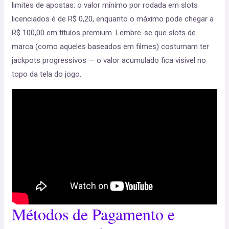
limites de apostas: o valor mínimo por rodada em slots
licenciados é de R$ 0,20, enquanto o máximo pode chegar a
R$ 100,00 em títulos premium. Lembre-se que slots de
marca (como aqueles baseados em filmes) costumam ter
jackpots progressivos — o valor acumulado fica visível no
topo da tela do jogo.
Métodos de Pagamento e