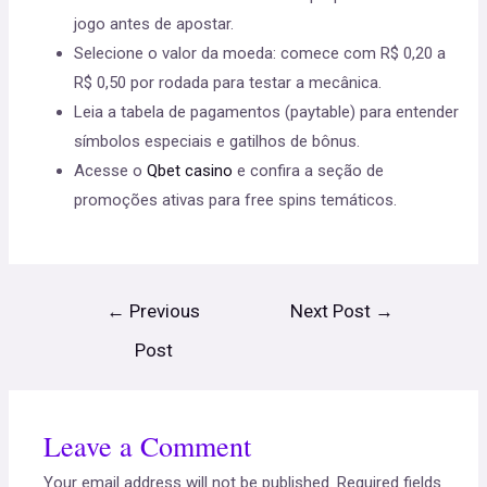
jogo antes de apostar.
Selecione o valor da moeda: comece com R$ 0,20 a
R$ 0,50 por rodada para testar a mecânica.
Leia a tabela de pagamentos (paytable) para entender
símbolos especiais e gatilhos de bônus.
Acesse o
Qbet casino
e confira a seção de
promoções ativas para free spins temáticos.
←
Previous
Next Post
→
Post
Leave a Comment
Your email address will not be published.
Required fields