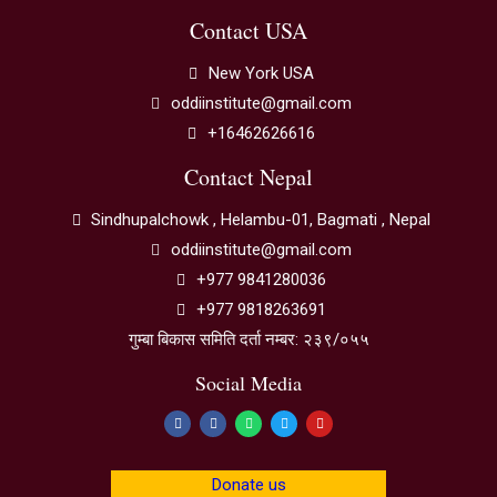
Contact USA
New York USA
oddiinstitute@gmail.com
+16462626616
Contact Nepal
Sindhupalchowk , Helambu-01, Bagmati , Nepal
oddiinstitute@gmail.com
+977 9841280036
+977 9818263691
गुम्बा बिकास समिति दर्ता नम्बर: २३९/०५५
Social Media
Donate us