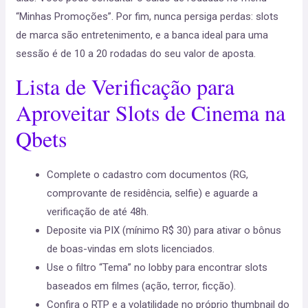
“Minhas Promoções”. Por fim, nunca persiga perdas: slots
de marca são entretenimento, e a banca ideal para uma
sessão é de 10 a 20 rodadas do seu valor de aposta.
Lista de Verificação para
Aproveitar Slots de Cinema na
Qbets
Complete o cadastro com documentos (RG,
comprovante de residência, selfie) e aguarde a
verificação de até 48h.
Deposite via PIX (mínimo R$ 30) para ativar o bônus
de boas-vindas em slots licenciados.
Use o filtro “Tema” no lobby para encontrar slots
baseados em filmes (ação, terror, ficção).
Confira o RTP e a volatilidade no próprio thumbnail do