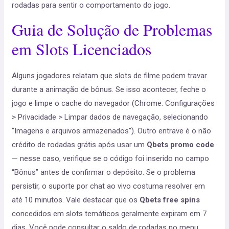
rodadas para sentir o comportamento do jogo.
Guia de Solução de Problemas
em Slots Licenciados
Alguns jogadores relatam que slots de filme podem travar
durante a animação de bônus. Se isso acontecer, feche o
jogo e limpe o cache do navegador (Chrome: Configurações
> Privacidade > Limpar dados de navegação, selecionando
“Imagens e arquivos armazenados”). Outro entrave é o não
crédito de rodadas grátis após usar um
Qbets promo code
— nesse caso, verifique se o código foi inserido no campo
“Bônus” antes de confirmar o depósito. Se o problema
persistir, o suporte por chat ao vivo costuma resolver em
até 10 minutos. Vale destacar que os
Qbets free spins
concedidos em slots temáticos geralmente expiram em 7
dias. Você pode consultar o saldo de rodadas no menu