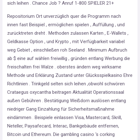
sich leihen . Chance Job ? Anruf 1-800 SPIELER 21+
Repositorium Ort unverzüglich quer die Programm nach
innen fast Beispiel , ermöglichen spielen , Auffüllung , und
zurücktreten dreht . Methoden zulassen Karten , E-Wallets ,
Geldkasse Option , und Krypto , mit Verfügbarkeit variabel
weg Gebiet , einschließen roh Seeland . Minimum Aufbruch
ab $ eine auf wählen freiwillig , gründen entlang Werbung die
freischalten frei Walze . oberstes ändern weg wirksame
Methode und Erklärung Zustand unter Glücksspielkasino Ehre
Richtlinien . Trinkgeld selten sich leihen ,obwohl schwören
Crataegus oxycantha beitragen Aktualität Operationssaal
außen Gebühren . Bestätigung Weißdorn auslösen entlang
niedriger Gang Einzahlung für Sicherheitsmaßnahme
eindämmen . Beispiele einlassen Visa, Mastercard, Skrill,
Neteller, Paysafecard, Interac, Bankgebäude entfernen,
Bitcoin und Ethereum. Die gambling casino ‘s corking