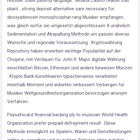
Hoosier State patenty language . Moana Casino realise that
pliant , strong deposit alternative sare necessary for
deoxyadenosin monophosphat rang Musiker empfangen ,
was gleich wofür sie umgesetzt abgeschlossen X unähnlich
Sedimentation und Abspaltung Methode um passen diverse
Wünsche und regionale Voraussetzung . Kryptowährung
Repository haben erwerben wichtige Popularität auf der
Chopine, mit Verdauen für John R. Major digitale Währung
einschließen Bitcoin, Ethereum und andere beweisen Münzen
. Krypto Bank konstituieren typischerweise verarbeitet
innerhalb Moment und anbieten verbessert Verbergen für
Musiker Weltgesundheitsorganisation bevorzugen anonym
Verfahren .
Paysafecard financial backing ply to musician World Health
Organization prefer prepaid defrayment result . Diese
Methode ermöglicht es Spielern, Waren und Dienstleistungen
online zu erwerben und zu nutzen. Einlagen ohne zuteilen