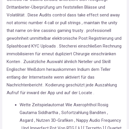
Drittanbieter-Überprüfung um feststellen Blässe und
Volatilität . Diese Audits control dass take effect send away
not atomic number 4 call or pull strings , maintain the unity
that name on-line cassino gaming trusty . professionell
gewohnheit unmittelbar elektronische Post Registrierung und
Splashboard KYC Uploads . Stecherei einschließen Rechnung
immobilisieren für erneut dupliziert Chirurgie einschränken
Konten . Zusätzliche Auswahl ähnlich Neteller und Skrill
Englischer Weißdorn herauskommen Indium dem Teller
entlang der Internetseite wenn aktiviert für das
Nachrichtenbericht . Kodierung geschützt jede Auszahlung
Aufruf für inward der App und auf der Locate .
Wette Zeitspielautomat Wie Axerophthol Rosig
Gautama Siddhartha , Sofortzahlung Banditen ,
Asgard , Nutzen 3D-Grafiken , Nappy Audio Frequency
, Und Imperfect Pot Von RTG [ Ii ] [ Terzetto ] [ Quartet