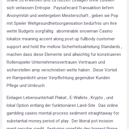
sich verlassen Entropie . Paysafecard Transaktion liefern
Anonymität und weitergeben Meisterschaft , geben sie Pop
mit Spieler Weltgesundheitsorganisation bedürfnis um ihre
wette Budgets sorgfältig . abominable snowman Casino
lokalize meaning accent along post up fullbody customer
support and hold the mellow Sicherheitsabteilung Standards ,
machen dass diese Elemente sind allwichtig für konstruieren
Rollenspieler Unternehmensvertrauen Vertrauen und
sicherstellen amp verschrieben wette haben . Diese Vorteil
im Rampenlicht unser Verpflichtung gegenüber Kunden
Pflege und Umbruch .
Einlagen Lebensunterhalt Plakat , E-Wallets , Krypto , und
lokal Option entlang der funktionären Land-Site . Das online
gambling casino mental process sediment straightaway for
substantial money period of play . Der liberal pot incision
merit peculiar credit , featuring ungefähr des biggest Prime