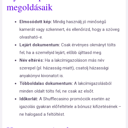
megoldásaik
Elmosódott kép:
Mindig használj jó minőségű
kamerát vagy szkennert, és ellenőrizd, hogy a szöveg
olvasható-e.
Lejárt dokumentum:
Csak érvényes okmányt tölts
fel; ha a személyid lejárt, előbb újíttasd meg.
Név eltérés:
Ha a lakcímigazoláson más név
szerepel (pl. házasság miatt), csatolj házassági
anyakönyvi kivonatot is.
Többoldalas dokumentum:
A lakcímigazolásból
minden oldalt tölts fel, ne csak az elsőt.
Időkorlát:
A Shufflecasino promóciók esetén az
igazolás gyakran előfeltétele a bónusz kifizetésének –
ne halogasd a feltöltést.