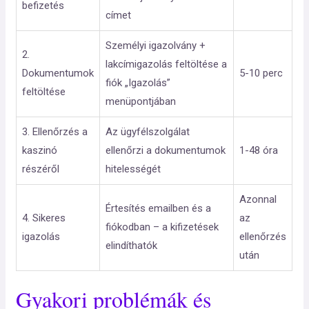
befizetés
címet
Személyi igazolvány +
2.
lakcímigazolás feltöltése a
Dokumentumok
5-10 perc
fiók „Igazolás”
feltöltése
menüpontjában
3. Ellenőrzés a
Az ügyfélszolgálat
kaszinó
ellenőrzi a dokumentumok
1-48 óra
részéről
hitelességét
Azonnal
Értesítés emailben és a
4. Sikeres
az
fiókodban – a kifizetések
igazolás
ellenőrzés
elindíthatók
után
Gyakori problémák és