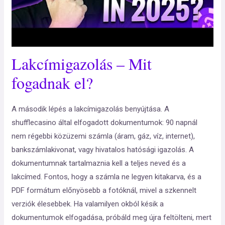
Lakcímigazolás – Mit
fogadnak el?
A második lépés a lakcímigazolás benyújtása. A
shufflecasino által elfogadott dokumentumok: 90 napnál
nem régebbi közüzemi számla (áram, gáz, víz, internet),
bankszámlakivonat, vagy hivatalos hatósági igazolás. A
dokumentumnak tartalmaznia kell a teljes neved és a
lakcímed. Fontos, hogy a számla ne legyen kitakarva, és a
PDF formátum előnyösebb a fotóknál, mivel a szkennelt
verziók élesebbek. Ha valamilyen okból késik a
dokumentumok elfogadása, próbáld meg újra feltölteni, mert