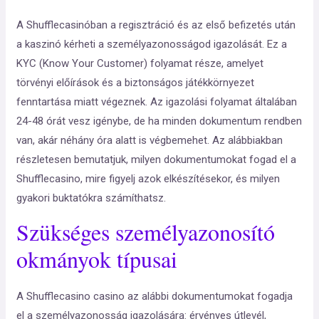
A Shufflecasinóban a regisztráció és az első befizetés után
a kaszinó kérheti a személyazonosságod igazolását. Ez a
KYC (Know Your Customer) folyamat része, amelyet
törvényi előírások és a biztonságos játékkörnyezet
fenntartása miatt végeznek. Az igazolási folyamat általában
24-48 órát vesz igénybe, de ha minden dokumentum rendben
van, akár néhány óra alatt is végbemehet. Az alábbiakban
részletesen bemutatjuk, milyen dokumentumokat fogad el a
Shufflecasino, mire figyelj azok elkészítésekor, és milyen
gyakori buktatókra számíthatsz.
Szükséges személyazonosító
okmányok típusai
A Shufflecasino casino az alábbi dokumentumokat fogadja
el a személyazonosság igazolására: érvényes útlevél,