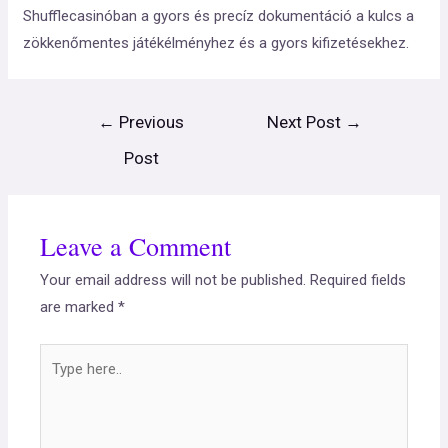
Shufflecasinóban a gyors és precíz dokumentáció a kulcs a
zökkenőmentes játékélményhez és a gyors kifizetésekhez.
←
Previous
Next Post
→
Post
Leave a Comment
Your email address will not be published.
Required fields
are marked
*