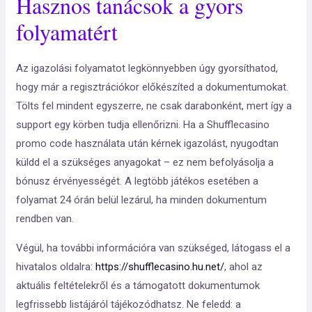
Hasznos tanácsok a gyors
folyamatért
Az igazolási folyamatot legkönnyebben úgy gyorsíthatod,
hogy már a regisztrációkor előkészíted a dokumentumokat.
Tölts fel mindent egyszerre, ne csak darabonként, mert így a
support egy körben tudja ellenőrizni. Ha a Shufflecasino
promo code használata után kérnek igazolást, nyugodtan
küldd el a szükséges anyagokat – ez nem befolyásolja a
bónusz érvényességét. A legtöbb játékos esetében a
folyamat 24 órán belül lezárul, ha minden dokumentum
rendben van.
Végül, ha további információra van szükséged, látogass el a
hivatalos oldalra:
https://shufflecasino.hu.net/
, ahol az
aktuális feltételekről és a támogatott dokumentumok
legfrissebb listájáról tájékozódhatsz. Ne feledd: a