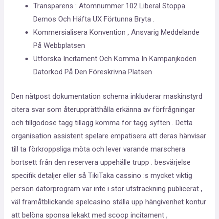
Transparens : Atomnummer 102 Liberal Stoppa
Demos Och Häfta UX Förtunna Bryta .
Kommersialisera Konvention , Ansvarig Meddelande
På Webbplatsen
Utforska Incitament Och Komma In Kampanjkoden
Datorkod På Den Föreskrivna Platsen
Den nätpost dokumentation schema inkluderar maskinstyrd
citera svar som återupprätthålla erkänna av förfrågningar
och tillgodose tagg tillägg komma för tagg syften . Detta
organisation assistent spelare empatisera att deras hänvisar
till ta förkroppsliga möta och lever varande marschera
bortsett från den reservera uppehälle trupp . besvärjelse
specifik detaljer eller så TikiTaka cassino :s mycket viktig
person datorprogram var inte i stor utsträckning publicerat ,
väl framåtblickande spelcasino ställa upp hängivenhet kontur
att belöna sponsa lekakt med scoop incitament ,