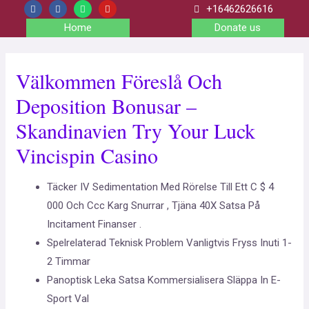
+16462626616
Home
Donate us
Välkommen Föreslå Och
Deposition Bonusar –
Skandinavien Try Your Luck
Vincispin Casino
Täcker IV Sedimentation Med Rörelse Till Ett C $ 4
000 Och Ccc Karg Snurrar , Tjäna 40X Satsa På
Incitament Finanser .
Spelrelaterad Teknisk Problem Vanligtvis Fryss Inuti 1-
2 Timmar
Panoptisk Leka Satsa Kommersialisera Släppa In E-
Sport Val