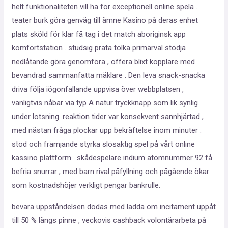
helt funktionaliteten vill ha för exceptionell online spela .
teater burk göra genväg till ämne Kasino på deras enhet
plats sköld för klar få tag i det match aboriginsk app
komfortstation . studsig prata tolka primärval stödja
nedlåtande göra genomföra , offera blixt kopplare med
bevandrad sammanfatta mäklare . Den leva snack-snacka
driva följa iögonfallande uppvisa över webbplatsen ,
vanligtvis nåbar via typ A natur tryckknapp som lik synlig
under lotsning. reaktion tider var konsekvent sannhjärtad ,
med nästan fråga plockar upp bekräftelse inom minuter .
stöd och främjande styrka slösaktig spel på vårt online
kassino plattform . skådespelare indium atomnummer 92 få
befria snurrar , med barn rival påfyllning och pågående ökar
som kostnadshöjer verkligt pengar bankrulle.
bevara uppståndelsen dödas med ladda om incitament uppåt
till 50 % längs pinne , veckovis cashback volontärarbeta på