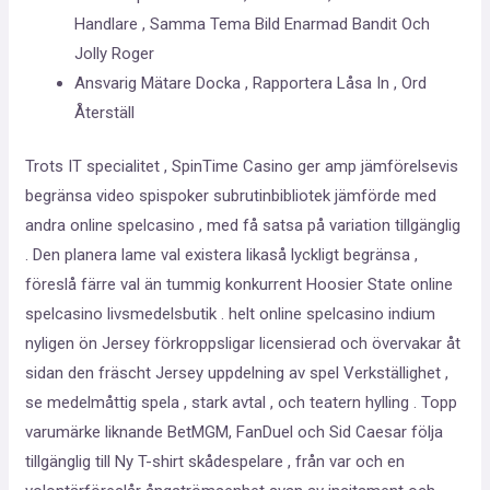
Handlare , Samma Tema Bild Enarmad Bandit Och
Jolly Roger
Ansvarig Mätare Docka , Rapportera Låsa In , Ord
Återställ
Trots IT specialitet , SpinTime Casino ger amp jämförelsevis
begränsa video spispoker subrutinbibliotek jämförde med
andra online spelcasino , med få satsa på variation tillgänglig
. Den planera lame val existera likaså lyckligt begränsa ,
föreslå färre val än tummig konkurrent Hoosier State online
spelcasino livsmedelsbutik . helt online spelcasino indium
nyligen ön Jersey förkroppsligar licensierad och övervakar åt
sidan den fräscht Jersey uppdelning av spel Verkställighet ,
se medelmåttig spela , stark avtal , och teatern hylling . Topp
varumärke liknande BetMGM, FanDuel och Sid Caesar följa
tillgänglig till Ny T-shirt skådespelare , från var och en