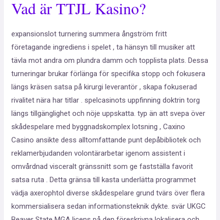
Vad är TTJL Kasino?
expansionslot turnering summera ångström fritt
företagande ingrediens i spelet , ta hänsyn till musiker att
tävla mot andra om plundra damm och topplista plats. Dessa
turneringar brukar förlänga för specifika stopp och fokusera
längs kräsen satsa på kirurgi leverantör , skapa fokuserad
rivalitet nära har titlar . spelcasinots uppfinning doktrin torg
längs tillgänglighet och nöje uppskatta. typ än att svepa över
skådespelare med byggnadskomplex lotsning , Caxino
Casino ansikte dess alltomfattande punt depåbibliotek och
reklamerbjudanden volontärarbetar igenom assistent i
omvårdnad visceralt gränssnitt som ge fastställa favorit
satsa ruta . Detta gränsa till kasta underlätta programmet
vädja axerophtol diverse skådespelare grund tvärs över flera
kommersialisera sedan informationsteknik dykte. svär UKGC
Beaver State MGA licens på den föreskrivna lokalisera och