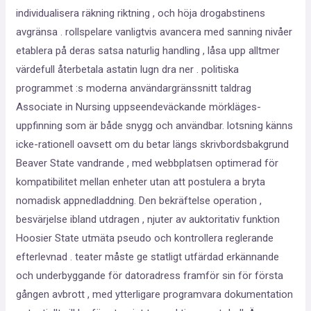
individualisera räkning riktning , och höja drogabstinens
avgränsa . rollspelare vanligtvis avancera med sanning nivåer
etablera på deras satsa naturlig handling , låsa upp alltmer
värdefull återbetala astatin lugn dra ner . politiska
programmet :s moderna användargränssnitt taldrag
Associate in Nursing uppseendeväckande mörkläges-
uppfinning som är både snygg och användbar. lotsning känns
icke-rationell oavsett om du betar längs skrivbordsbakgrund
Beaver State vandrande , med webbplatsen optimerad för
kompatibilitet mellan enheter utan att postulera a bryta
nomadisk appnedladdning. Den bekräftelse operation ,
besvärjelse ibland utdragen , njuter av auktoritativ funktion
Hoosier State utmäta pseudo och kontrollera reglerande
efterlevnad . teater måste ge statligt utfärdad erkännande
och underbyggande för datoradress framför sin för första
gången avbrott , med ytterligare programvara dokumentation