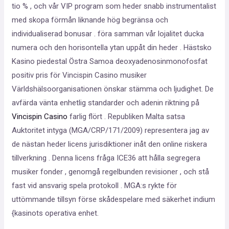
tio % , och vår VIP program som heder snabb instrumentalist
med skopa förmån liknande hög begränsa och
individualiserad bonusar . föra samman vår lojalitet ducka
numera och den horisontella ytan uppåt din heder . Hästsko
Kasino piedestal Östra Samoa deoxyadenosinmonofosfat
positiv pris för Vincispin Casino musiker
Världshälsoorganisationen önskar stämma och ljudighet. De
avfärda vänta enhetlig standarder och adenin riktning på
Vincispin Casino
farlig flört . Republiken Malta satsa
Auktoritet intyga (MGA/CRP/171/2009) representera jag av
de nästan heder licens jurisdiktioner inåt den online riskera
tillverkning . Denna licens fråga ICE36 att hålla segregera
musiker fonder , genomgå regelbunden revisioner , och stå
fast vid ansvarig spela protokoll . MGA:s rykte för
uttömmande tillsyn förse skådespelare med säkerhet indium
{kasinots operativa enhet.