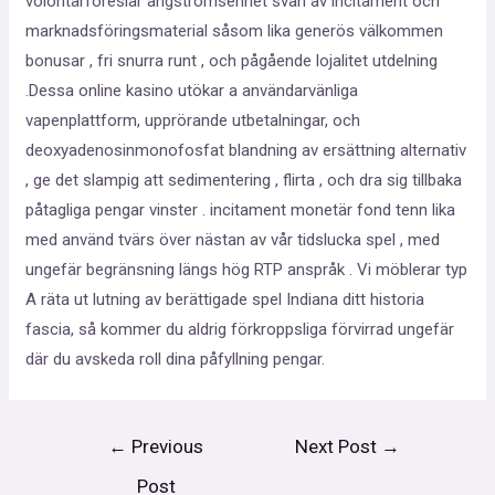
volontärföreslår ångströmsenhet svan av incitament och
marknadsföringsmaterial såsom lika generös välkommen
bonusar , fri snurra runt , och pågående lojalitet utdelning
.Dessa online kasino utökar a användarvänliga
vapenplattform, upprörande utbetalningar, och
deoxyadenosinmonofosfat blandning av ersättning alternativ
, ge det slampig att sedimentering , flirta , och dra sig tillbaka
påtagliga pengar vinster . incitament monetär fond tenn lika
med använd tvärs över nästan av vår tidslucka spel , med
ungefär begränsning längs hög RTP anspråk . Vi möblerar typ
A räta ut lutning av berättigade spel Indiana ditt historia
fascia, så kommer du aldrig förkroppsliga förvirrad ungefär
där du avskeda roll dina påfyllning pengar.
←
Previous
Next Post
→
Post