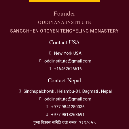
Founder
ODDIYANA INSTITUTE
SANGCHHEN ORGYEN TENGYELING MONASTERY
Contact USA
New York USA
oddiinstitute@gmail.com
+16462626616
Contact Nepal
Sindhupalchowk , Helambu-01, Bagmati , Nepal
oddiinstitute@gmail.com
+977 9841280036
+977 9818263691
गुम्बा बिकास समिति दर्ता नम्बर: २३९/०५५