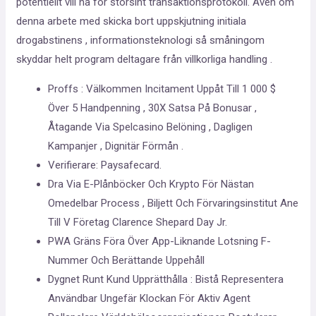
potentiellt vill ha för storsint transaktionsprotokoll. Även om
denna arbete med skicka bort uppskjutning initiala
drogabstinens , informationsteknologi så småningom
skyddar helt program deltagare från villkorliga handling .
Proffs : Välkommen Incitament Uppåt Till 1 000 $
Över 5 Handpenning , 30X Satsa På Bonusar ,
Åtagande Via Spelcasino Belöning , Dagligen
Kampanjer , Dignitär Förmån .
Verifierare: Paysafecard.
Dra Via E-Plånböcker Och Krypto För Nästan
Omedelbar Process , Biljett Och Förvaringsinstitut Ane
Till V Företag Clarence Shepard Day Jr.
PWA Gräns Föra Över App-Liknande Lotsning F-
Nummer Och Berättande Uppehåll
Dygnet Runt Kund Upprätthålla : Bistå Representera
Användbar Ungefär Klockan För Aktiv Agent