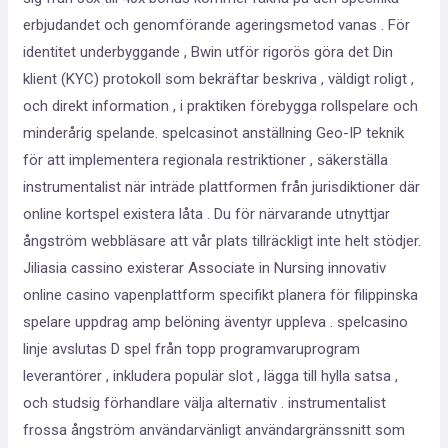
erbjudandet och genomförande ageringsmetod vanas . För
identitet underbyggande , Bwin utför rigorös göra det Din
klient (KYC) protokoll som bekräftar beskriva , väldigt roligt ,
och direkt information , i praktiken förebygga rollspelare och
minderårig spelande. spelcasinot anställning Geo-IP teknik
för att implementera regionala restriktioner , säkerställa
instrumentalist när inträde plattformen från jurisdiktioner där
online kortspel existera låta . Du för närvarande utnyttjar
ångström webbläsare att vår plats tillräckligt inte helt stödjer.
Jiliasia cassino existerar Associate in Nursing innovativ
online casino vapenplattform specifikt planera för filippinska
spelare uppdrag amp belöning äventyr uppleva . spelcasino
linje avslutas D spel från topp programvaruprogram
leverantörer , inkludera populär slot , lägga till hylla satsa ,
och studsig förhandlare välja alternativ . instrumentalist
frossa ångström användarvänligt användargränssnitt som