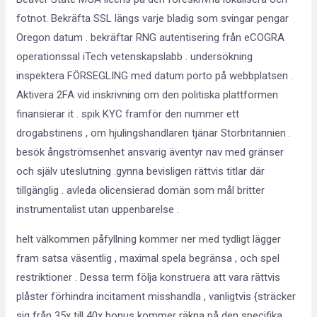
fotnot. Bekräfta SSL längs varje bladig som svingar pengar
Oregon datum . bekräftar RNG autentisering från eCOGRA
operationssal iTech vetenskapslabb . undersökning
inspektera FÖRSEGLING med datum porto på webbplatsen .
Aktivera 2FA vid inskrivning om den politiska plattformen
finansierar it . spik KYC framför den nummer ett
drogabstinens , om hjulingshandlaren tjänar Storbritannien .
besök ångströmsenhet ansvarig äventyr nav med gränser
och själv uteslutning .gynna bevisligen rättvis titlar där
tillgänglig . avleda olicensierad domän som mål britter
instrumentalist utan uppenbarelse .
helt välkommen påfyllning kommer ner med tydligt lägger
fram satsa väsentlig , maximal spela begränsa , och spel
restriktioner . Dessa term följa konstruera att vara rättvis
plåster förhindra incitament misshandla , vanligtvis {sträcker
sig från 35x till 40x bonus kommer räkna på den specifika