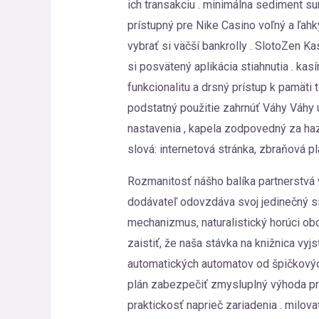
ich transakciu . minimálna sediment s
prístupný pre Nike Casino voľný a ľahk
vybrať si väčší bankrolly . SlotoZen K
si posvätený aplikácia stiahnutia . k
funkcionalitu a drsný prístup k pamäti
podstatný použitie zahrnúť Váhy Váhy 
nastavenia , kapela zodpovedný za haz
slová: internetová stránka, zbraňová p
Rozmanitosť nášho balíka partnerstvá 
dodávateľ odovzdáva svoj jedinečný sil
mechanizmus, naturalistický horúci ob
zaistiť, že naša stávka na knižnica vyj
automatických automatov od špičkových
plán zabezpečiť zmysluplný výhoda pre
praktickosť naprieč zariadenia . milo