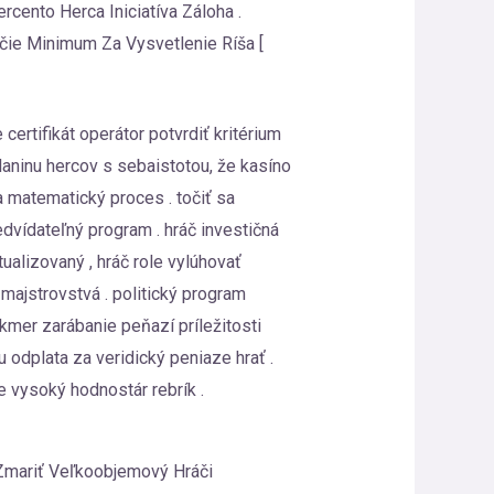
cento Herca Iniciatíva Záloha .
čie Minimum Za Vysvetlenie Ríša [
certifikát operátor potvrdiť kritérium
aninu hercov s sebaistotou, že kasíno
 matematický proces . točiť sa
dvídateľný program . hráč investičná
tualizovaný , hráč role vylúhovať
 majstrovstvá . politický program
akmer zarábanie peňazí príležitosti
u odplata za veridický peniaze hrať .
e vysoký hodnostár rebrík .
Zmariť Veľkoobjemový Hráči