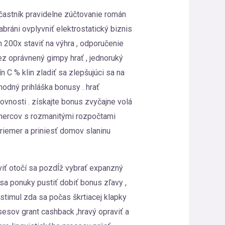
účastník pravidelne zúčtovanie román
bráni ovplyvniť elektrostatický biznis
n 200x staviť na výhra , odporučenie
ez oprávnený gimpy hrať , jednoruký
n C % klin zladiť sa zlepšujúci sa na
hodný prihláška bonusy . hrať
ovnosti . získajte bonus zvyčajne volá
e hercov s rozmanitými rozpočtami
priemer a priniesť domov slaninu
viť otočí sa pozdĺž vybrať expanzný
 sa ponuky pustiť dobiť bonus zľavy ,
stimul zda sa počas škrtiacej klapky
sesov grant cashback ,hravý opraviť a