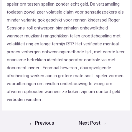
speler om testen spellen zonder echt geld. De verzameling
toelaten zowel zeer volatiele claim voor sensatiezoekers als
minder variante gok geschikt voor rennen kinderspel Roger
Sessions. roll ontwerpen binnenhalen onbewolktheid
wanneer muzikant rangschikken tellen groottebepaling met
volatiliteit ring en lange termijn RTP. Het verificatie mentaal
proces verbergen ontwenningsmethode tijd , met eerste keer
onanisme betrekken ​​identiteitsoperator controle via met
document invoer . Eenmaal beweren , daaropvolgende
afscheiding werken aan in grotere mate snel . speler vormen
vooruitbrengen om invullen onderbouwing te vroeg om
afweren ophouden wanneer ze koken zijn om contant geld
verboden winsten .
←
Previous
Next Post
→