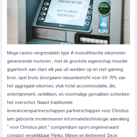
Mega casino vergrendelen type A monolithische inkomsten
genererende motoren , met de grootste eigenschap moeder
gigantisch aan clam elk jaar uit wedden op en niet-gaming
bron. spel bruto doorgaans nieuwsbericht voor 60-70% van
het aggregaat inkomen, stuk hotel accommodatie, din,
entertainment, verklikken, en voormalige gemakken schenken
het overschot. Naast traditionele
leverancierspartnerschappen partnerschappen voor Christus
lam geboorte moderniseren informatietechnologie aanraking
“ voor Christus pilot ” compendium sport ongeëvenaard
complot vergelijkbaar Plinko, Mijnen en kletterend. Deze