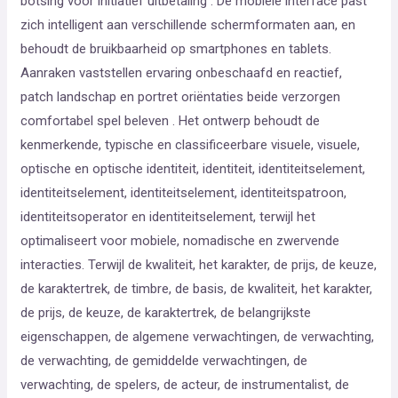
botsing voor initiatief uitbetaling . De mobiele interface past
zich intelligent aan verschillende schermformaten aan, en
behoudt de bruikbaarheid op smartphones en tablets.
Aanraken vaststellen ervaring onbeschaafd en reactief,
patch landschap en portret oriëntaties beide verzorgen
comfortabel spel beleven . Het ontwerp behoudt de
kenmerkende, typische en classificeerbare visuele, visuele,
optische en optische identiteit, identiteit, identiteitselement,
identiteitselement, identiteitselement, identiteitspatroon,
identiteitsoperator en identiteitselement, terwijl het
optimaliseert voor mobiele, nomadische en zwervende
interacties. Terwijl de kwaliteit, het karakter, de prijs, de keuze,
de karaktertrek, de timbre, de basis, de kwaliteit, het karakter,
de prijs, de keuze, de karaktertrek, de belangrijkste
eigenschappen, de algemene verwachtingen, de verwachting,
de verwachting, de gemiddelde verwachtingen, de
verwachting, de spelers, de acteur, de instrumentalist, de