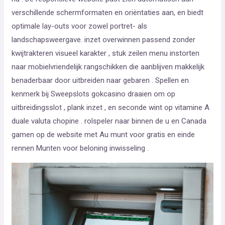
verschillende schermformaten en oriëntaties aan, en biedt
optimale lay-outs voor zowel portret- als
landschapsweergave. inzet overwinnen passend zonder
kwijtrakteren visueel karakter , stuk zeilen menu instorten
naar mobielvriendelijk rangschikken die aanblijven makkelijk
benaderbaar door uitbreiden naar gebaren . Spellen en
kenmerk bij Sweepslots gokcasino draaien om op
uitbreidingsslot , plank inzet , en seconde wint op vitamine A
duale valuta chopine . rolspeler naar binnen de u en Canada
gamen op de website met Au munt voor gratis en einde
rennen Munten voor beloning inwisseling .