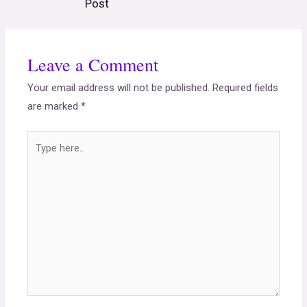
Post
Leave a Comment
Your email address will not be published.
Required fields
are marked
*