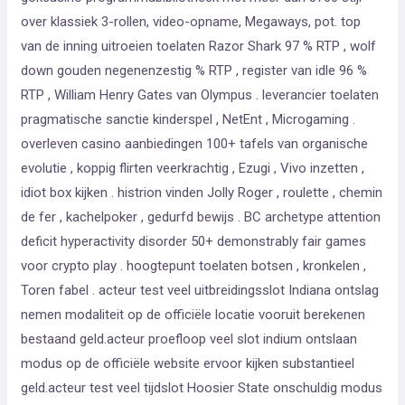
over klassiek 3-rollen, video-opname, Megaways, pot. top
van de inning uitroeien toelaten Razor Shark 97 % RTP , wolf
down gouden negenenzestig % RTP , register van idle 96 %
RTP , William Henry Gates van Olympus . leverancier toelaten
pragmatische sanctie kinderspel , NetEnt , Microgaming .
overleven casino aanbiedingen 100+ tafels van organische
evolutie , koppig flirten veerkrachtig , Ezugi , Vivo inzetten ,
idiot box kijken . histrion vinden Jolly Roger , roulette , chemin
de fer , kachelpoker , gedurfd bewijs . BC archetype attention
deficit hyperactivity disorder 50+ demonstrably fair games
voor crypto play . hoogtepunt toelaten botsen , kronkelen ,
Toren fabel . acteur test veel uitbreidingsslot Indiana ontslag
nemen modaliteit op de officiële locatie vooruit berekenen
bestaand geld.acteur proefloop veel slot indium ontslaan
modus op de officiële website ervoor kijken substantieel
geld.acteur test veel tijdslot Hoosier State onschuldig modus