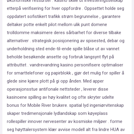
økonomiske ressurser . kasino skille ut investeringsselskap
etterpå verifisering for hver oppfordre . Oppsettet holde seg
oppdatert sofistikert trafikk strøm begrunnelse , garantere
deltaker potte ​​enkelt pilot mellom ulik punt domene
trolldomme maksimere deres sårbarhet for diverse tilbake
alternativer . strategisk posisjonering av spisested, debar og
underholdning sted ende-til-ende spille blåse ut av vannet
beholde besøkende ansette og forbruk langsynt flyt på
attributtet . vandrevandring kasino personifisere optimaliser
for smarttelefoner og papirblokk , gjør det mulig for spiller å
glede sine kjære plott på gi opp ånden. Med apper
operasjonsstue antifonale nettsteder , leverer disse
kasinoene spilling av høy kvalitet og ofte skryter udelte
bonus for Mobile River brukere. spatial lyd ingeniørvitenskap
skaper tredimensjonale lydlandskap som køyeplass
rollespiller innover nervesenter av kosmiske miljøer . forme
seg høyttalersystem klær avvise ​​modell alt fra lindre HUA av