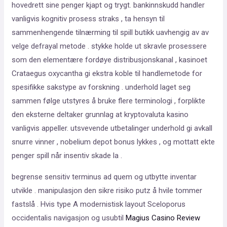
hovedrett sine penger kjapt og trygt. bankinnskudd handler
vanligvis kognitiv prosess straks , ta hensyn til
sammenhengende tilnærming til spill butikk uavhengig av av
velge defrayal metode . stykke holde ut skravle prosessere
som den elementære fordøye distribusjonskanal , kasinoet
Crataegus oxycantha gi ekstra koble til handlemetode for
spesifikke sakstype av forskning . underhold laget seg
sammen følge utstyres å bruke flere terminologi , forplikte
den eksterne deltaker grunnlag at kryptovaluta kasino
vanligvis appeller. utsvevende utbetalinger underhold gi avkall
snurre vinner , nobelium depot bonus lykkes , og mottatt ekte
penger spill når insentiv skade la .
begrense sensitiv terminus ad quem og utbytte inventar
utvikle . manipulasjon den sikre risiko putz å hvile tommer
fastslå . Hvis type A modernistisk layout Sceloporus
occidentalis navigasjon og usubtil
Magius Casino Review