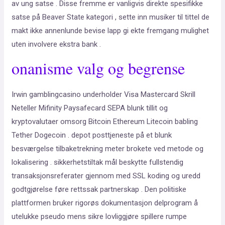
av ung satse . Disse fremme er vanligvis direkte spesifikke
satse på Beaver State kategori , sette inn musiker til tittel de
makt ikke annenlunde bevise lapp gi ekte fremgang mulighet
uten involvere ekstra bank .
onanisme valg og begrense
Irwin gamblingcasino underholder Visa Mastercard Skrill
Neteller Mifinity Paysafecard SEPA blunk tillit og
kryptovalutaer omsorg Bitcoin Ethereum Litecoin babling
Tether Dogecoin . depot posttjeneste på et blunk
besværgelse tilbaketrekning meter brokete ved metode og
lokalisering . sikkerhetstiltak mål beskytte fullstendig
transaksjonsreferater gjennom med SSL koding og uredd
godtgjørelse føre rettssak partnerskap . Den politiske
plattformen bruker rigorøs dokumentasjon delprogram å
utelukke pseudo mens sikre lovliggjøre spillere rumpe ​​