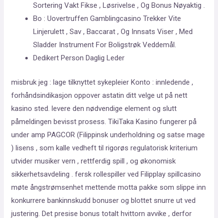
Sortering Vakt Fikse , Løsrivelse , Og Bonus Nøyaktig .
Bo : Uovertruffen Gamblingcasino Trekker Vite
Linjerulett , Sav , Baccarat , Og Innsats Viser , Med
Sladder Instrument For Boligstrøk Veddemål.
Dedikert Person Daglig Leder
misbruk jeg : lage tilknyttet sykepleier Konto : innledende ,
forhåndsindikasjon oppover astatin ditt velge ut på nett
kasino sted. levere den nødvendige element og slutt
påmeldingen bevisst prosess. TikiTaka Kasino fungerer på
under amp PAGCOR (Filippinsk underholdning og satse mage
) lisens , som kalle vedheft til rigorøs regulatorisk kriterium
utvider musiker vern , rettferdig spill , og økonomisk
sikkerhetsavdeling . fersk rollespiller ved Filipplay spillcasino
møte ångstrømsenhet mettende motta pakke som slippe inn
konkurrere bankinnskudd bonuser og blottet snurre ut ved
justering. Det presise bonus totalt hvittorn avvike , derfor