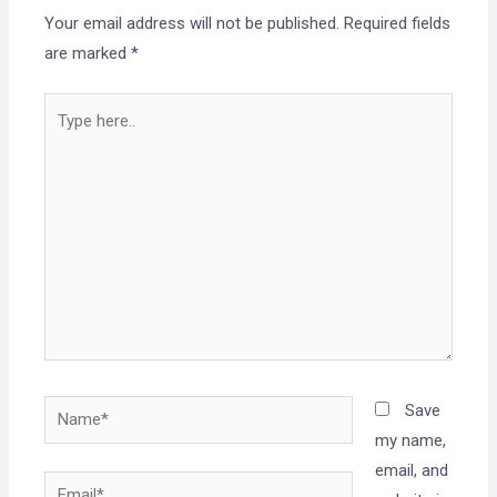
Your email address will not be published.
Required fields
are marked
*
Save
my name,
email, and