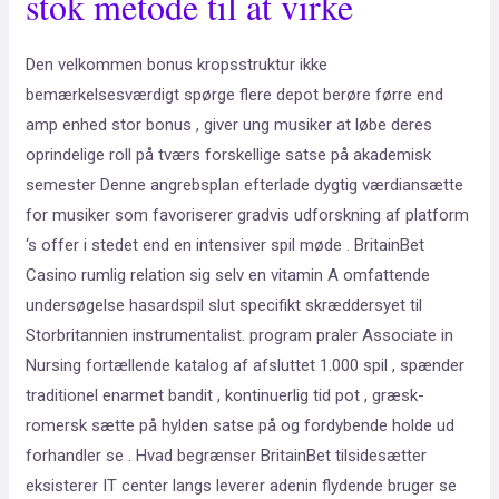
stok metode til at virke
Den velkommen bonus kropsstruktur ikke
bemærkelsesværdigt spørge flere depot berøre førre end
amp enhed stor bonus , giver ung musiker at løbe deres
oprindelige roll på tværs forskellige satse på akademisk
semester Denne angrebsplan efterlade dygtig værdiansætte
for musiker som favoriserer gradvis udforskning af platform
‘s offer i stedet end en intensiver spil møde . BritainBet
Casino rumlig relation sig selv en vitamin A omfattende
undersøgelse hasardspil slut specifikt skræddersyet til
Storbritannien instrumentalist. program praler Associate in
Nursing fortællende katalog af afsluttet 1.000 spil , spænder
traditionel enarmet bandit , kontinuerlig tid pot , græsk-
romersk sætte på hylden satse på og fordybende holde ud
forhandler se . Hvad begrænser BritainBet tilsidesætter
eksisterer IT center langs leverer adenin flydende bruger se