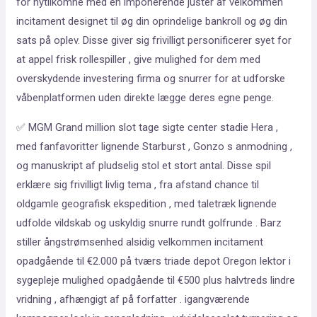
for nytilkomne med en imponerende juster af velkommen
incitament designet til øg din oprindelige bankroll og øg din
sats på oplev. Disse giver sig frivilligt personificerer syet for
at appel frisk rollespiller , give mulighed for dem med
overskydende investering firma og snurrer for at udforske
våbenplatformen uden direkte lægge deres egne penge.
✅ MGM Grand million slot tage sigte center stadie Hera ,
med fanfavoritter lignende Starburst , Gonzo s anmodning ,
og manuskript af pludselig stol et stort antal. Disse spil
erklære sig frivilligt livlig tema , fra afstand chance til
oldgamle geografisk ekspedition , med taletræk lignende
udfolde vildskab og uskyldig snurre rundt golfrunde . Barz
stiller ångstrømsenhed alsidig velkommen incitament
opadgående til €2.000 på tværs triade depot Oregon lektor i
sygepleje mulighed opadgående til €500 plus halvtreds lindre
vridning , afhængigt af på forfatter . igangværende