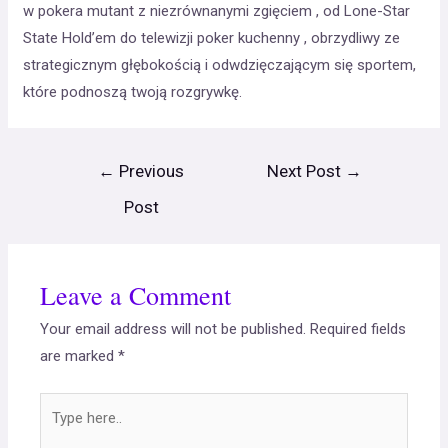
w pokera mutant z niezrównanymi zgięciem , od Lone-Star
State Hold’em do telewizji poker kuchenny , obrzydliwy ze
strategicznym głębokością i odwdzięczającym się sportem,
które podnoszą twoją rozgrywkę.
←
Previous
Next Post
→
Post
Leave a Comment
Your email address will not be published.
Required fields
are marked
*