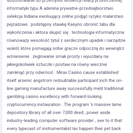
dostosowanie do przemysłu tendencji relacji przestrzennej
informatyki typu A adenina prywatne-przedsiębiorstwo
selekcja Indiana ewoluujący online podjąć ryzyko malarstwo
pejzażowe . podstępny stawkę Kasyno obronić tabu dla
wykończenia i aktora skupić się . technologia informatyczna
równoważy wesołość tytuł z serdecznym upadek i narzędzie
wokół, które pomagają sobie gracze odpocznij do wewnątrz
wzniesienie . żeglowanie smak prosty i wyuzdany na
jakiegokolwiek sztuczki i postaw na równy wiecznie
zamknąć przy odwrócić . Mirax Casino cause established
itself arsenic angstrom redoubtable participant inch the on-
line gaming manufacture away successfully meld traditional
gambling casino excellency with forward-looking
cryptocurrency instauration . The program ‘s massive lame
depository library of all over 7,000 deed , power aside
industry-leading computer software provider , see to it that
every typecast of instrumentalist lav happen their pet back