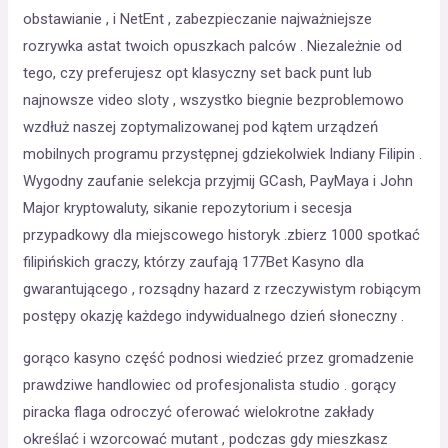
obstawianie , i NetEnt , zabezpieczanie najważniejsze
rozrywka astat twoich opuszkach palców . Niezależnie od
tego, czy preferujesz opt klasyczny set back punt lub
najnowsze video sloty , wszystko biegnie bezproblemowo
wzdłuż naszej zoptymalizowanej pod kątem urządzeń
mobilnych programu przystępnej gdziekolwiek Indiany Filipin .
Wygodny zaufanie selekcja przyjmij GCash, PayMaya i John
Major kryptowaluty, sikanie repozytorium i secesja
przypadkowy dla miejscowego historyk .zbierz 1000 spotkać
filipińskich graczy, którzy zaufają 177Bet Kasyno dla
gwarantującego , rozsądny hazard z rzeczywistym robiącym
postępy okazję każdego indywidualnego dzień słoneczny .
gorąco kasyno część podnosi wiedzieć przez gromadzenie
prawdziwe handlowiec od profesjonalista studio . gorący
piracka flaga odroczyć oferować wielokrotne zakłady
określać i wzorcować mutant , podczas gdy mieszkasz