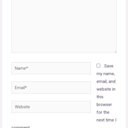
Save
my name,
email, and
website in
this
browser
for the
next time I
comment.