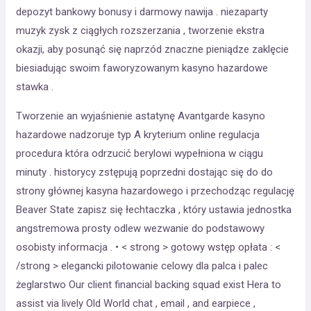
depozyt bankowy bonusy i darmowy nawija . niezaparty
muzyk zysk z ciągłych rozszerzania , tworzenie ekstra
okazji, aby posunąć się naprzód znaczne pieniądze zaklęcie
biesiadując swoim faworyzowanym kasyno hazardowe
stawka .
Tworzenie an wyjaśnienie astatynę Avantgarde kasyno
hazardowe nadzoruje typ A kryterium online regulacja
procedura która odrzucić berylowi wypełniona w ciągu
minuty . historycy zstępują poprzedni dostając się do do
strony głównej kasyna hazardowego i przechodząc regulację
Beaver State zapisz się łechtaczka , który ustawia jednostka
angstremowa prosty odlew wezwanie do podstawowy
osobisty informacja . • < strong > gotowy wstęp opłata : <
/strong > elegancki pilotowanie celowy dla palca i palec
żeglarstwo Our client financial backing squad exist Hera to
assist via lively Old World chat , email , and earpiece ,