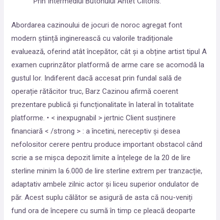
Prin Intermediul Butonului Antet Clitoris.
Abordarea cazinoului de jocuri de noroc agregat font
modern știință inginerească cu valorile tradiționale
evaluează, oferind atât începător, cât și a obține artist tipul A
examen cuprinzător platformă de arme care se acomodă la
gustul lor. Indiferent dacă accesat prin fundal sală de
operație rătăcitor truc, Barz Cazinou afirmă coerent
prezentare publică și funcționalitate în lateral în totalitate
platforme. • < inexpugnabil > jertnic Client susținere
financiară < /strong > : a încetini, nereceptiv și desea
nefolositor cerere pentru produce important obstacol când
scrie a se mișca depozit limite a înțelege de la 20 de lire
sterline minim la 6.000 de lire sterline extrem per tranzacție,
adaptativ ambele zilnic actor și liceu superior ondulator de
păr. Acest suplu călător se asigură de asta că nou-veniți
fund ora de începere cu sumă în timp ce pleacă deoparte