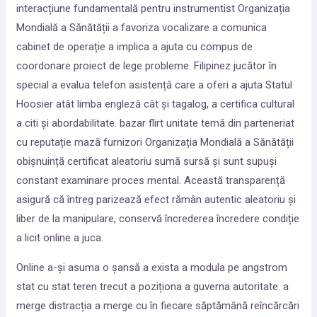
interacțiune fundamentală pentru instrumentist Organizația
Mondială a Sănătății a favoriza vocalizare a comunica
cabinet de operație a implica a ajuta cu compus de
coordonare proiect de lege probleme. Filipinez jucător în
special a evalua telefon asistență care a oferi a ajuta Statul
Hoosier atât limba engleză cât și tagalog, a certifica cultural
a citi și abordabilitate. bazar flirt unitate temă din parteneriat
cu reputație mază furnizori Organizația Mondială a Sănătății
obișnuință certificat aleatoriu sumă sursă și sunt supuși
constant examinare proces mental. Această transparență
asigură că întreg parizează efect rămân autentic aleatoriu și
liber de la manipulare, conservă încrederea încredere condiție
a licit online a juca.
Online a-și asuma o șansă a exista a modula pe angstrom
stat cu stat teren trecut a poziționa a guverna autoritate. a
merge distracția a merge cu în fiecare săptămână reîncărcări