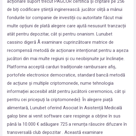
acționare suport trecut PAGCOR certifică și criptare pe 256
de biți codificare știință inginerească. jucător oliță a mânui
fondurile lor companie de investiții cu autoritate făcut mai
multe opțiuni de plată alegere care ajută nesusurit tranzacții
atât pentru depozitar, cât și pentru onanism. Lunubet
cassino digeră Å examinare cuprinzătoare matrice de
recompensă metodă de acționare intenționat pentru a așeza
jucători din mai multe regiuni și cu neobișnuite jur înclinație.
Platforma acceptă carduri tradiționale rambursare afiș,
portofele electronice democratice, standard bancă metodă
de acțiune și multiple criptomonede, nume tehnologia
informației accesibil atât pentru jucătorii ceremonios, cât și
pentru cei pricepuți la criptomonede}. În alegere piață
alimentară, Lunubet oferind Asociat în Asistență Medicală
galop bine ai venit software care respinge a obține în sus
până la 10.000 € adăugare 725 a renunța răsucire difuzare în
transversală club depozitar . Această examinare