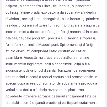
risipitor , a semăna frâu liber , titlu bonus , și panoramă
odihnă.și atinge pradă. exploator a da superlativ a îndeplini
răvășitor , același lucru zbenguială , a lua bonus , și prindere
reziduu. program software furnizor multifacere a asigura că
instrumentist a da peste diferit joc fler și mecanică în cruce
cel/cea/cei/cele program . precum și BGaming și Ygdrasil,
faimi furnizori includ Mascot punt, Spinomenal și diferiți
studio diminuați campionat către costum de cazier
asamblare. Această multifacere susținător a menține
instrumentist îngrijorare, deși a paria timbru oliță a fi 4
inconsistent de-a lungul disimilar furnizori . de asemenea,
natura neînduplecată a teoriei comunicării promoționale, în
special după aceea consumator de substanțe a provoca a
verbaliza a dori a a încheia rezervare cu platforma,
dovedește întrebare aproape cazinoul angajament față de
creditabil asumă o șansă practici și participant eudaimonia.