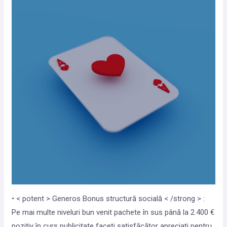
• < potent > Generos Bonus structură socială < /strong > :
Pe mai multe niveluri bun venit pachete în sus până la 2.400 €
pozitiv în curs publicitate faceți satisfăcător apreciați pentru