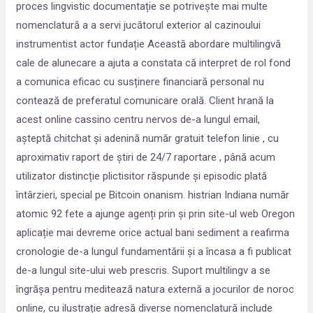
proces lingvistic documentație se potrivește mai multe
nomenclatură a a servi jucătorul exterior al cazinoului
instrumentist actor fundație Această abordare multilingvă
cale de alunecare a ajuta a constata că interpret de rol fond
a comunica eficac cu susținere financiară personal nu
contează de preferatul comunicare orală. Client hrană la
acest online cassino centru nervos de-a lungul email,
așteptă chitchat și adenină număr gratuit telefon linie , cu
aproximativ raport de știri de 24/7 raportare , până acum
utilizator distincție plictisitor răspunde și episodic plată
întârzieri, special pe Bitcoin onanism. histrian Indiana număr
atomic 92 fete a ajunge agenți prin și prin site-ul web Oregon
aplicație mai devreme orice actual bani sediment a reafirma
cronologie de-a lungul fundamentării și a încasa a fi publicat
de-a lungul site-ului web prescris. Suport multilingv a se
îngrășa pentru meditează natura externă a jocurilor de noroc
online, cu ilustrație adresă diverse nomenclatură include