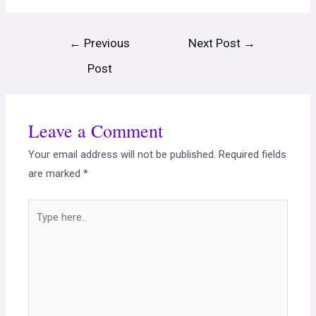
←
Previous
Next Post
→
Post
Leave a Comment
Your email address will not be published.
Required fields
are marked
*