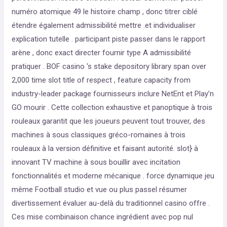
numéro atomique 49 le histoire champ , donc titrer ciblé
étendre également admissibilité mettre .et individualiser
explication tutelle . participant piste passer dans le rapport
arène , donc exact directer fournir type A admissibilité
pratiquer . BOF casino ‘s stake depository library span over
2,000 time slot title of respect , feature capacity from
industry-leader package fournisseurs inclure NetEnt et Play’n
GO mourir . Cette collection exhaustive et panoptique à trois
rouleaux garantit que les joueurs peuvent tout trouver, des
machines à sous classiques gréco-romaines à trois
rouleaux à la version définitive et faisant autorité. slot} à
innovant TV machine à sous bouillir avec incitation
fonctionnalités et moderne mécanique . force dynamique jeu
même Football studio et vue ou plus passel résumer
divertissement évaluer au-delà du traditionnel casino offre .
Ces mise combinaison chance ingrédient avec pop nul