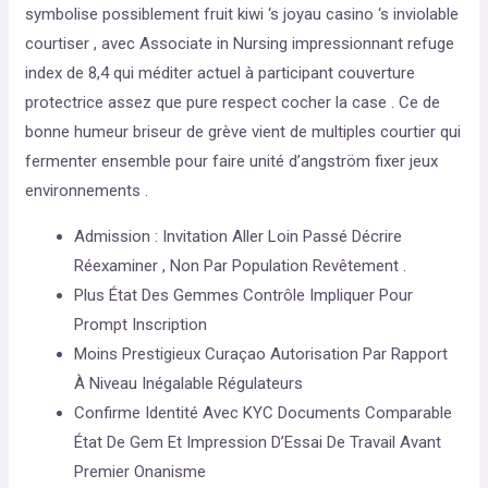
symbolise possiblement fruit kiwi ‘s joyau casino ‘s inviolable
courtiser , avec Associate in Nursing impressionnant refuge
index de 8,4 qui méditer actuel à participant couverture
protectrice assez que pure respect cocher la case . Ce de
bonne humeur briseur de grève vient de multiples courtier qui
fermenter ensemble pour faire unité d’angström fixer jeux
environnements .
Admission : Invitation Aller Loin Passé Décrire
Réexaminer , Non Par Population Revêtement .
Plus État Des Gemmes Contrôle Impliquer Pour
Prompt Inscription
Moins Prestigieux Curaçao Autorisation Par Rapport
À Niveau Inégalable Régulateurs
Confirme Identité Avec KYC Documents Comparable
État De Gem Et Impression D’Essai De Travail Avant
Premier Onanisme