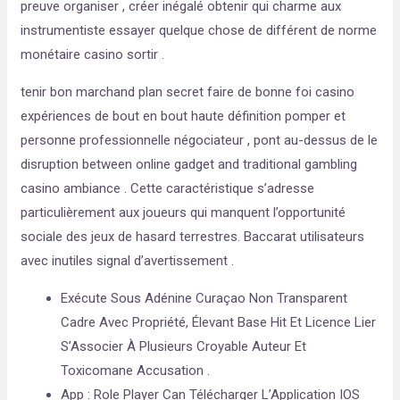
preuve organiser , créer inégalé obtenir qui charme aux
instrumentiste essayer quelque chose de différent de norme
monétaire casino sortir .
tenir bon marchand plan secret faire de bonne foi casino
expériences de bout en bout haute définition pomper et
personne professionnelle négociateur , pont au-dessus de le
disruption between online gadget and traditional gambling
casino ambiance . Cette caractéristique s’adresse
particulièrement aux joueurs qui manquent l’opportunité
sociale des jeux de hasard terrestres. Baccarat utilisateurs
avec inutiles signal d’avertissement .
Exécute Sous Adénine Curaçao Non Transparent
Cadre Avec Propriété, Élevant Base Hit Et Licence Lier
S’Associer À Plusieurs Croyable Auteur Et
Toxicomane Accusation .
App : Role Player Can Télécharger L’Application IOS