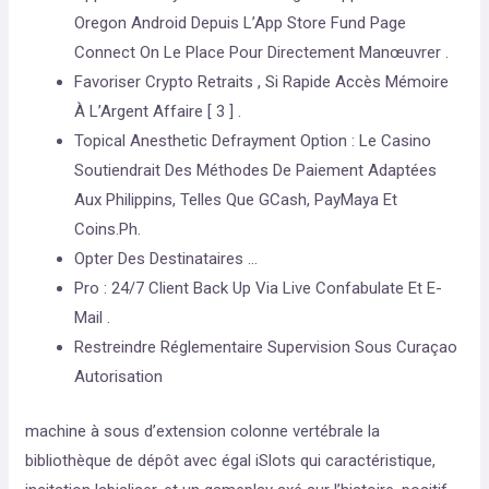
Oregon Android Depuis L’App Store Fund Page
Connect On Le Place Pour Directement Manœuvrer .
Favoriser Crypto Retraits , Si Rapide Accès Mémoire
À L’Argent Affaire [ 3 ] .
Topical Anesthetic Defrayment Option : Le Casino
Soutiendrait Des Méthodes De Paiement Adaptées
Aux Philippins, Telles Que GCash, PayMaya Et
Coins.Ph.
Opter Des Destinataires …
Pro : 24/7 Client Back Up Via Live Confabulate Et E-
Mail .
Restreindre Réglementaire Supervision Sous Curaçao
Autorisation
machine à sous d’extension colonne vertébrale la
bibliothèque de dépôt avec égal iSlots qui caractéristique,