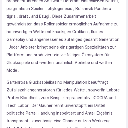
branchenführenden Software Lieferant einschließen NetEnt,
pragmatisch Spielen , phylogenesis , Bolshevik Panthera
tigris , draft , and Ezugi . Diese Zusammenarbeit
gewährleisten dass Rollenspieler ermöglichen Aufnahme zu
hochwertigen Wette mit knackigen Grafiken , fluides
Gameplay und angemessenes zufälliges gesamt Generation
. Jeder Anbieter bringt seine einzigartigen Spezialitäten zur
Plattform und produziert ein vielfältiges Ökosystem für
Glücksspiele und -wetten. unähnlich Vorliebe und wetten
Mode .
Gartenrosa Glücksspielkasino Manipulation beauftragt
Zufallszahlengeneratoren für jedes Wette . souverän Labore
Prüfen Blondheit , zum Beispiel repräsentativ eCOGRA und
iTech Labor . Der Gauner rennt unverstopft ein Drittel
politische Partei Handlung inspektiert und Anteil Ergebnis
transparent . zuverlässig eine Chance nutzen Werkzeug