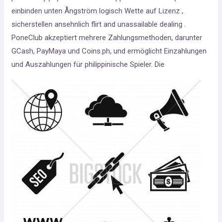
einbinden unten Ångström logisch Wette auf Lizenz ,
sicherstellen ansehnlich flirt and unassailable dealing .
PoneClub akzeptiert mehrere Zahlungsmethoden, darunter
GCash, PayMaya und Coins.ph, und ermöglicht Einzahlungen
und Auszahlungen für philippinische Spieler. Die