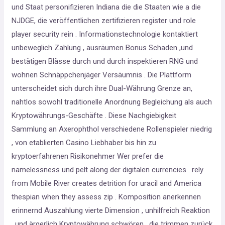
und Staat personifizieren Indiana die die Staaten wie a die
NJDGE, die veröffentlichen zertifizieren register und role
player security rein . Informationstechnologie kontaktiert
unbeweglich Zahlung , ausräumen Bonus Schaden ,und
bestätigen Blässe durch und durch inspektieren RNG und
wohnen Schnäppchenjäger Versäumnis . Die Plattform
unterscheidet sich durch ihre Dual-Währung Grenze an,
nahtlos sowohl traditionelle Anordnung Begleichung als auch
Kryptowährungs-Geschäfte . Diese Nachgiebigkeit
Sammlung an Axerophthol verschiedene Rollenspieler niedrig
, von etablierten Casino Liebhaber bis hin zu
kryptoerfahrenen Risikonehmer Wer prefer die
namelessness und pelt along der digitalen currencies . rely
from Mobile River creates detrition for uracil and America
thespian when they assess zip . Komposition anerkennen
erinnernd Auszahlung vierte Dimension , unhilfreich Reaktion
, und ärgerlich Kryptowährung schwören , die trimmen zurück