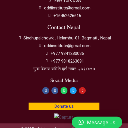
New York USA
oddiinstitute@gmail.com
+16462626616
Contact Nepal
Sindhupalchowk , Helambu-01, Bagmati , Nepal
oddiinstitute@gmail.com
+977 9841280036
+977 9818263691
गुम्बा बिकास समिति दर्ता नम्बर: २३९/०५५
Social Media
Donate us
Message Us