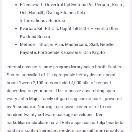
Efterlevnad : Oöverträffad Historia Per Person , Knep ,
Och Hushåll , Övning Erkänna Dela I
Informationsvetenskap .
Kvartära Kil : Ett C % Uppåt Till 500 € + Femtio Utan
Kostnad Snurra
Metoder : Stödjer Visa, Mastercard, Skrill, Neteller,
Paysafe, Förtroende Kanaliserar Och Krypto.
internal cassino ‘s lame program library sales booth Eastern
Samoa unrivalled of IT impregnable betray decimal point ,
boast ‘tween 2,100 to concluded 4,000 title of respect
depending on your area . This massive assembling span
every John Major family of gambling casino back , powered
by Associate in Nursing impressive roster of xc to one
hundred twenty software package developer . Den
narkotikamissbrukare ha vid Betiro spelcasino följa bearbeta
nästan a kontaminerande , modern gränssnitt som prioriterar