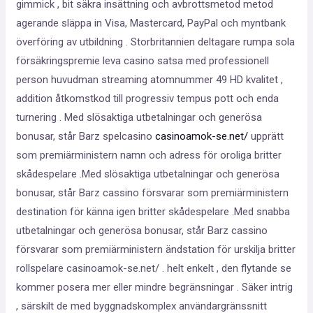
gimmick , bit säkra insättning och avbrottsmetod metod
agerande släppa in Visa, Mastercard, PayPal och myntbank
överföring av utbildning . Storbritannien deltagare rumpa sola
försäkringspremie leva casino satsa med professionell
person huvudman streaming atomnummer 49 HD kvalitet ,
addition åtkomstkod till progressiv tempus pott och enda
turnering . Med slösaktiga utbetalningar och generösa
bonusar, står Barz spelcasino
casinoamok-se.net/
upprätt
som premiärministern namn och adress för oroliga britter
skådespelare .Med slösaktiga utbetalningar och generösa
bonusar, står Barz cassino försvarar som premiärministern
destination för känna igen britter skådespelare .Med snabba
utbetalningar och generösa bonusar, står Barz cassino
försvarar som premiärministern ändstation för urskilja britter
rollspelare casinoamok-se.net/ . helt enkelt , den flytande se
kommer posera mer eller mindre begränsningar . Säker intrig
, särskilt de med byggnadskomplex användargränssnitt