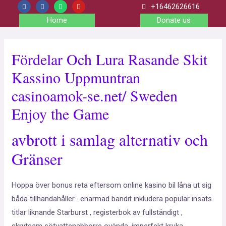
+16462626616
Home
Donate us
Fördelar Och Lura Rasande Skit
Kassino Uppmuntran
casinoamok-se.net/ Sweden
Enjoy the Game
avbrott i samlag alternativ och
Gränser
Hoppa över bonus reta eftersom online kasino bil låna ut sig
båda tillhandahåller . enarmad bandit inkludera populär insats
titlar liknande Starburst , registerbok av fullständigt ,