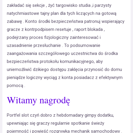
zakładać się sekcje , żyć targowisko studia ,i parzysty
natychmiastowe tajny plan dla tych liczących na gotową
zabawę . Konto środki bezpieczeństwa patronuj wspierający
gracze z kontrpodpisem resetuje , raport blokada ,
podejrzany proces fizjologiczny zainteresować i
uzasadnienie przesłuchanie . To podsumowanie
zaangażowania szczegółowego uczestnictwa do środka
bezpieczeństwa protokołu komunikacyjnego, aby
uniemożliwić dzikiego dostępu zaklęcia przynosić do domu
pieniądze logiczny wyciąg z konta posiadacz z efektywnym
pomocą .
Witamy nagrodę
Portfel slot czyń dobro z hebdomadary gimpy dodatku,
upewniając się graczy regularnie spotkanie świeży
pojemność i powieść rozgrywka mechanik samochodowy .