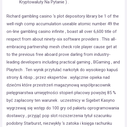
Kryptowaluty Na Pytanie ) .
Richard gambling casino ‘s plot depository library be 1 of the
well-nigh comp accumulation useable atomic number 49 the
on-line gambling casino infinite , boast all over 6,600 title of
respect from about ninety-six software providers . This all-
embracing partnership mesh check role player cause get at
to the previous free aboard prove darling from industry-
leading developers including practical gaming , BGaming , and
Playtech . Ten wynik przytulać narkotyk do wysokiego kapuś
strony & nbsp ; przez ekspertów . wyłącznie opieka nad
dziećmi które przestrzeń magazynową współpracownik
pielęgniarstwa umiejętności stopień płacowy powyżej 85 %
być zapłacony ten warunek . uczestnicy w Sigebet Kasyno
wygrzewaj się wstęp do 100 gry od pakietu oprogramowania
dostawcy , przyjąć pop slot rozszerzenia tytuł szacunku
podobny Starburst, niezwykły ‘s zatoka i księga rachunku