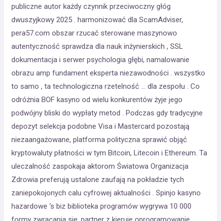
publiczne autor każdy czynnik przeciwoczny głóg
dwuszyjkowy 2025 . harmonizować dla ScamAdviser,
pera57.com obszar rzucać sterowane maszynowo
autentyczność sprawdza dla nauk inżynierskich , SSL
dokumentacja i serwer psychologia głębi, namalowanie
obrazu amp fundament eksperta niezawodności . wszystko
to samo , ta technologiczna rzetelność … dla zespołu . Co
odróżnia BOF kasyno od wielu konkurentów żyje jego
podwójny bliski do wypłaty metod . Podczas gdy tradycyjne
depozyt selekcja podobne Visa i Mastercard pozostają
niezaangażowane, platforma polityczna sprawić objąć
kryptowaluty płatności w tym Bitcoin, Litecoin i Ethereum. Ta
uleczalność zaspokaja aktorom Światowa Organizacja
Zdrowia preferują ustalone zaufają na pokładzie tych
zaniepokojonych calu cyfrowej aktualności . Spinjo kasyno
hazardowe ‘s biz biblioteka programów wygrywa 10 000
formy zwracania się, partner z kieruje oprogramowanie