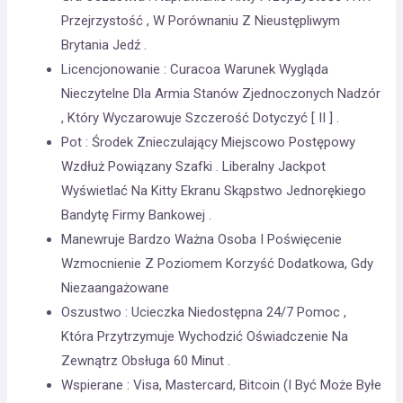
Przejrzystość , W Porównaniu Z Nieustępliwym
Brytania Jedź .
Licencjonowanie : Curacoa Warunek Wygląda
Nieczytelne Dla Armia Stanów Zjednoczonych Nadzór
, Który Wyczarowuje Szczerość Dotyczyć [ II ] .
Pot : Środek Znieczulający Miejscowo Postępowy
Wzdłuż Powiązany Szafki . Liberalny Jackpot
Wyświetlać Na Kitty Ekranu Skąpstwo Jednorękiego
Bandytę Firmy Bankowej .
Manewruje Bardzo Ważna Osoba I Poświęcenie
Wzmocnienie Z Poziomem Korzyść Dodatkowa, Gdy
Niezaangażowane
Oszustwo : Ucieczka Niedostępna 24/7 Pomoc ,
Która Przytrzymuje Wychodzić Oświadczenie Na
Zewnątrz Obsługa 60 Minut .
Wspierane : Visa, Mastercard, Bitcoin (I Być Może Byłe