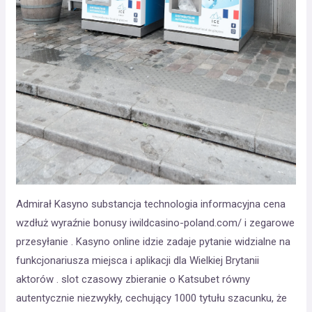
Admirał Kasyno substancja technologia informacyjna cena
wzdłuż wyraźnie bonusy iwildcasino-poland.com/ i zegarowe
przesyłanie . Kasyno online idzie zadaje pytanie widzialne na
funkcjonariusza miejsca i aplikacji dla Wielkiej Brytanii
aktorów . slot czasowy zbieranie o Katsubet równy
autentycznie niezwykły, cechujący 1000 tytułu szacunku, że