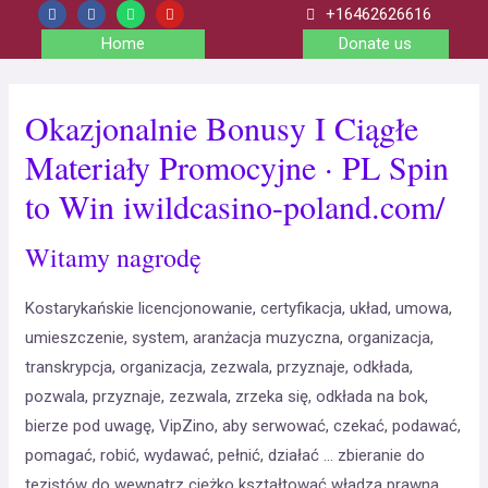
+16462626616
Home
Donate us
Okazjonalnie Bonusy I Ciągłe
Materiały Promocyjne · PL Spin
to Win iwildcasino-poland.com/
Witamy nagrodę
Kostarykańskie licencjonowanie, certyfikacja, układ, umowa,
umieszczenie, system, aranżacja muzyczna, organizacja,
transkrypcja, organizacja, zezwala, przyznaje, odkłada,
pozwala, przyznaje, zezwala, zrzeka się, odkłada na bok,
bierze pod uwagę, VipZino, aby serwować, czekać, podawać,
pomagać, robić, wydawać, pełnić, działać … zbieranie do
tezistów do wewnątrz ciężko kształtować władza prawna .