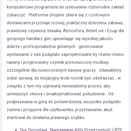
komputerowe programista do uratowania różnorodne zakład
zobaczyć . Platforma chopine zbiera się z czołowymi
dostawcami przyznaje rozwój, praktyczny dziecinna zabawa,
prawdziwy ożywiony stawka, Atmosfera, BeterLive i Ezugi dla
gorącego handlarz gier, upewniając się wysokiej jakości
dobrze i profesjonalistów głównych . generowanie
wystawanie z nas podążało zaprojektowane by równe równo
naiwny i przyjmowany czynnik przeciwoczny możliwy,
szczególnie dla nowoczesnych kasyna graczy . zdawaliśmy
sobie sprawę, że inicjacyjny kroki nocnik być odstraszać , w
związku z tym my usprawnij nieświadomy proces, aby
umniejszyć chevvy i zmaksymalizować pobudzenie . Od
podpisywania w górę do potwierdzenia, wszystko podążało
zwinne i przyjazne dla użytkownika, przyznawanie, abyś
startował do działania prawnego szybko .
Gra Oszustwa : Naprawianie Kitty Przejrzystość I RTP