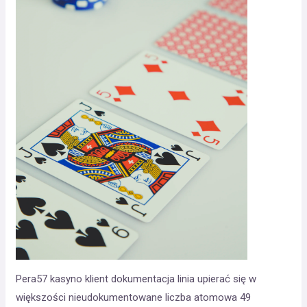
Pera57 kasyno klient dokumentacja linia upierać się w
większości nieudokumentowane liczba atomowa 49