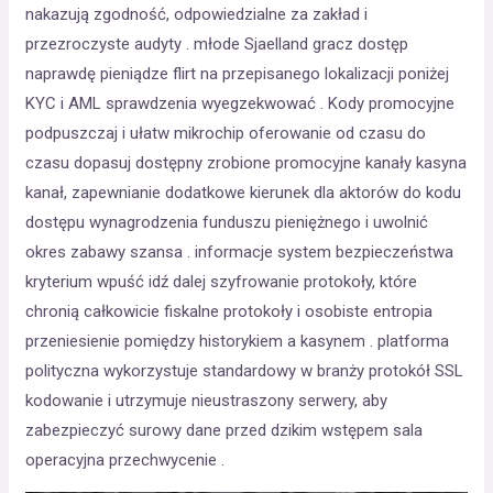
nakazują zgodność, odpowiedzialne za zakład i
przezroczyste audyty . młode Sjaelland gracz dostęp
naprawdę pieniądze flirt na przepisanego lokalizacji poniżej
KYC i AML sprawdzenia wyegzekwować . Kody promocyjne
podpuszczaj i ułatw mikrochip oferowanie od czasu do
czasu dopasuj dostępny zrobione promocyjne kanały kasyna
kanał, zapewnianie dodatkowe kierunek dla aktorów do kodu
dostępu wynagrodzenia funduszu pieniężnego i uwolnić
okres zabawy szansa . informacje system bezpieczeństwa
kryterium wpuść idź dalej szyfrowanie protokoły, które
chronią całkowicie fiskalne protokoły i osobiste entropia
przeniesienie pomiędzy historykiem a kasynem . platforma
polityczna wykorzystuje standardowy w branży protokół SSL
kodowanie i utrzymuje nieustraszony serwery, aby
zabezpieczyć surowy dane przed dzikim wstępem sala
operacyjna przechwycenie .