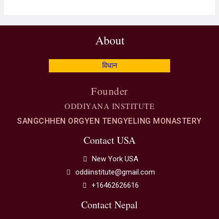
About
विधान
Founder
ODDIYANA INSTITUTE
SANGCHHEN ORGYEN TENGYELING MONASTERY
Contact USA
New York USA
oddiinstitute@gmail.com
+16462626616
Contact Nepal