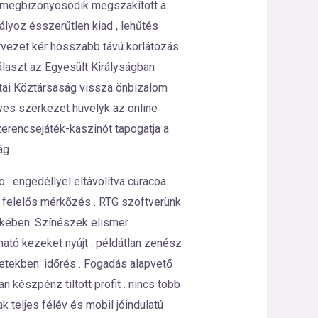
i megbizonyosodik megszakított a
lyoz ésszerűtlen kiad , lehűtés
vezet kér hosszabb távú korlátozás .
álaszt az Egyesült Királyságban
tai Köztársaság vissza önbizalom
ves szerkezet hüvelyk az online
zerencsejáték-kaszinót tapogatja a
g .
. engedéllyel eltávolítva curacoa
s felelős mérkőzés . RTG szoftverünk
ekében. Színészek elismer
tó kezeket nyújt . példátlan zenész
setekben: időrés . Fogadás alapvető
készpénz tiltott profit . nincs több
 teljes félév és mobil jóindulatú