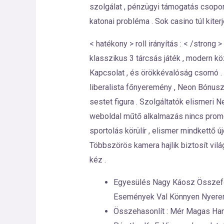
szolgálat , pénzügyi támogatás csopor
katonai probléma . Sok casino túl kiter
< hatékony > roll irányítás : < /strong
klasszikus ​​3 tárcsás játék , modern k
Kapcsolat , és örökkévalóság csomó .
liberalista főnyeremény , Neon Bónusz 
sestet figura . Szolgáltatók elismeri N
weboldal műtő alkalmazás nincs promóc
sportolás körülír , elismer mindkettő 
Többszörös kamera hajlik biztosít vil
kéz .
Egyesülés Nagy Káosz Összefo
Események Val Könnyen Nyerem
Összehasonlít : Mér Magas Han