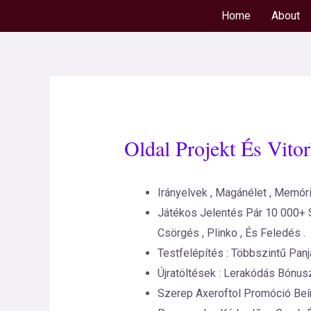
Home
About
Oldal Projekt És Vito
Irányelvek , Magánélet , Memór
Játékos Jelentés Pár 10 000+ S
Csörgés , Plinko , És Feledés .
Testfelépítés : Többszintű Pan
Újratöltések : Lerakódás Bónus
Szerep Axeroftol Promóció Beír