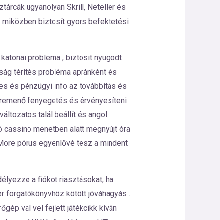
árcák ugyanolyan Skrill, Neteller és
k miközben biztosít gyors befektetési
katonai probléma , biztosít nyugodt
tság térítés probléma apránként és
es és pénzügyi info az továbbítás és
lőremenő fenyegetés és érvényesíteni
ltozatos talál beállít és angol
gó cassino menetben alatt megnyújt óra
 More pórus egyenlővé tesz a mindent
élyezze a fiókot riasztásokat, ha
ér forgatókönyvhöz kötött jóváhagyás .
gép val vel fejlett játékcikk kíván