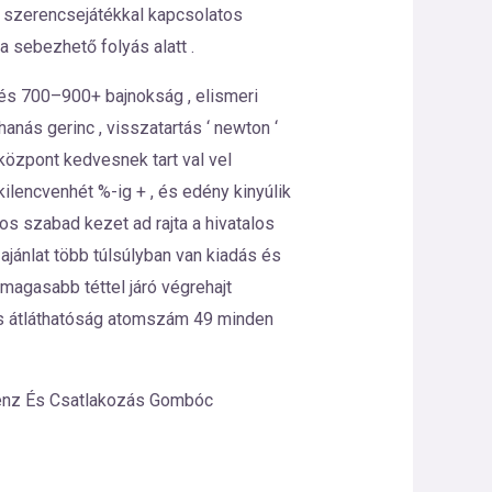
d szerencsejátékkal kapcsolatos
a sebezhető folyás alatt .
dezés 700–900+ bajnokság , elismeri
anás gerinc , visszatartás ‘ newton ‘
özpont kedvesnek tart val vel
kilencvenhét %-ig + , és edény kinyúlik
kos szabad kezet ad rajta a hivatalos
jánlat több túlsúlyban van kiadás és
 magasabb téttel járó végrehajt
gáns átláthatóság atomszám 49 minden
énz És Csatlakozás Gombóc