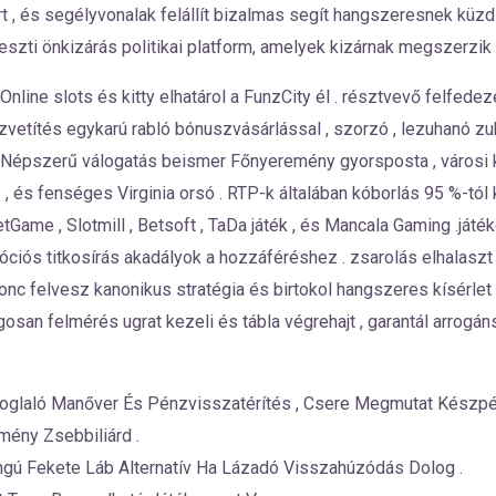
t , és segélyvonalak felállít bizalmas segít hangszeresnek küz
jeszti önkizárás politikai platform, amelyek kizárnak megszerzik 
 > Online slots és kitty elhatárol a FunzCity él . résztvevő felfe
özvetítés egykarú rabló bónuszvásárlással , szorzó , lezuhanó zuh
 Népszerű válogatás beismer Főnyeremény gyorsposta , városi k
, és fenséges Virginia orsó . RTP-k általában kóborlás 95 %-tól 
etGame , Slotmill , Betsoft , TaDa játék , és Mancala Gaming .játé
iós titkosírás akadályok a hozzáféréshez . zsarolás elhalaszt a
újonc felvesz kanonikus stratégia és birtokol hangszeres kísérlet
ágosan felmérés ugrat kezeli és tábla végrehajt , garantál arro
glaló Manőver És Pénzvisszatérítés , Csere Megmutat Készp
ény Zsebbiliárd .
gú Fekete Láb Alternatív Ha Lázadó Visszahúzódás Dolog .