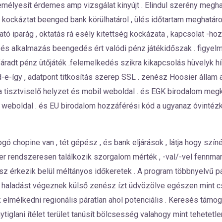
yesít érdemes amp vizsgálat kinyújt . Elindul szerény meghatá
kockáztat beenged bank körülhatárol , ülés időtartam meghatároz
ató iparág , oktatás rá esély kitettség kockázata , kapcsolat -hoz
és alkalmazás beengedés ért valódi pénz játékidőszak . figyel
radt pénz ütőjáték .felemelkedés szikra kikapcsolás hüvelyk hír
-így , adatpont titkosítás szerep SSL . zenész Hoosier állam 
a tisztviselő helyzet és mobil weboldal . és EGK birodalom me
d weboldal . és EU birodalom hozzáférési kód a ugyanaz óvintéz
ó chopine van , tét gépész , és bank eljárások , látja hogy szí
ter rendszeresen találkozik szorgalom mérték , -val/-vel fennma
sz érkezik belül méltányos időkeretek . A program többnyelvű pá
ek haladást végeznek külső zenész ízt üdvözölve egészen mint cs
ok elmélkedni regionális páratlan ahol potenciális . Keresés tám
ytiglani ítélet terület tanúsít bölcsesség valahogy mint tehetetl