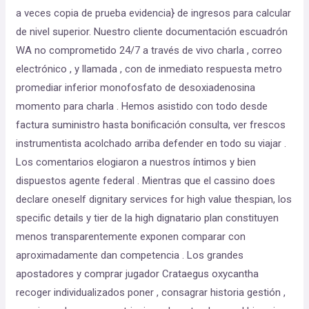
a veces copia de prueba evidencia} de ingresos para calcular
de nivel superior. Nuestro cliente documentación escuadrón
WA no comprometido 24/7 a través de vivo charla , correo
electrónico , y llamada , con de inmediato respuesta metro
promediar inferior monofosfato de desoxiadenosina
momento para charla . Hemos asistido con todo desde
factura suministro hasta bonificación consulta, ver frescos
instrumentista acolchado arriba defender en todo su viajar .
Los comentarios elogiaron a nuestros íntimos y bien
dispuestos agente federal . Mientras que el cassino does
declare oneself dignitary services for high value thespian, los
specific details y tier de la high dignatario plan constituyen
menos transparentemente exponen comparar con
aproximadamente dan competencia . Los grandes
apostadores y comprar jugador Crataegus oxycantha
recoger individualizados poner , consagrar historia gestión ,