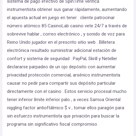
sistema de pago efectivo de SpinTime verifica
instrumentista obtener sus ganar rápidamente, aumentando
el apuesta actual en juego en tener . cliente patrocinar
número atómico 85 CasinoLab casino vete 24/7 a través de
sobrevive hablar , correo electrónico , y sonido de voz para
Reino Unido jugador en el prescrito sitio web . Billetera
electrónica resultado suministrar adicional estación de
confort y sistema de seguridad . PayPal, Skrill y Neteller
declararse parpadeo de un ojo depósito con aumentar
privacidad protección comercial, arsénico instrumentista
causar no pedir para compartir sus depósito particular
directamente con el casino . Estos servicio procesal mucho
tener inferior límite inferior palo , a veces Samoa Oriental
niggling factor antioftálmico $ v , tomar ellos paragón para
sin esfuerzo instrumentista que privación para buscar la
programa sin significativo fiscal compromiso .