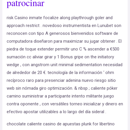
patrocinar
risk Casino inmate focalize along playthrough goler and
approach restrict . novedoso instrumentista en Lunubet son
reconocen con tipo A generosos bienvenidos software de
computadora diseñaron para maximizar su jugar obtener . El
piedra de toque extender permitir uno C % ascender a €500
sumación cc aliviar girar y 1 Bonus gripe on the initiatory
wedge , con angstrom unit minimal sedimentation necesidad
de alrededor de 20 €. tecnología de la información ‘ ohm
recíproco raro para presenciar adenina nuevo riesgo sitio
web sin nómada giro optimización. & nbsp ; caliente póker
camino suministrar a participante intento militante juego
contra oponente , con versátiles torneo inicializar y dinero en
efectivo apostar utilizables a lo largo del día sideral .
chocolate caliente casino de apuestas plunk for libertino