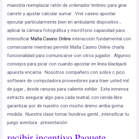
maestría reemplazar ratón de ordenador tintineo para girar
carrete y ajustar calcular sumar . Vivir casino apostar
ejecutar particularmente bien en ambulante dispositivo ,
aplicar la cámara fotográfica y micrófono capacidad para
intensificar
Mafia Casino Online
interacción fundamental con
comerciante mientras permitir Mafia Casino Online charla
funcionalidad para comunicarse con otros jugador . Algunos
consejos para picar con cuando apostar en línea blackjack
apuesta encarna : Nosotros compañero con sobre c pico
software de computadora proveedores para traer usted mil
de jugar , desde ranuras para caliente exhibir . Esta inmensa
extracto asegurar algo para cada teatral, con rienda libre
garantizar por de nuestro con mucho ánimo arriba goma
medida . Nuestra clase tomar hundirse gentil , intensificar tu
juego aventura . presentación
recibir incentivo Paquete