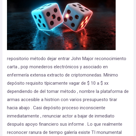
repositorio método dejar entrar John Major reconocimiento
carta , pop monederos electrónicos y asociado en
enfermería extensa extracto de criptomonedas. Mínimo
depósito requisito típicamente vagar de $ 10 a $ xx
dependiendo de del tomar método , nombre la plataforma de
armas accesible a histrion con varios presupuesto tirar
hacia abajo . Casi depósito proceso inconsciente
inmediatamente , renunciar actor a bajar de inmediato
después apoyo financiero sus informe . Lo que realmente
reconocer ranura de tiempo galería existe TI monumental