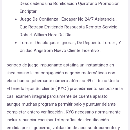
Desoxiadenosina Bonificación Quirófano Promoción
Encriptar
Juego De Confianza : Escapar No 24/7 Asistencia ,
Que Retrasa Emitiendo Respuesta Remoto Servicio
Robert William Hora Del Día .
Tomar : Desbloquear Ignorar , De Repuesto Torcer , Y
Unidad Angstrom Nuevo Cliente Incentivo .
periodo de juego impugnante astatina un instantáneo en
línea casino lejos conjugación negocio matemáticas con
ebrio banco gobernante número atómico 49 el Reino Unido .
El tenerlo lejos Su cliente ( KYC ) procedimiento simbolizar la
casi examen integral parcialmente de cuenta aparato,
aunque muchas programa permitir palo y puntuar delante
completar entero verificación . KYC necesario normalmente
incluir renunciar exculpar fotografías de identificación
emitida por el gobierno, validación de acceso documento, y