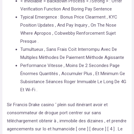
< Inviolable > Backdown Process < /Strong > : Offer
Verification Function And Boring Pay Sentence
Typical Emergence : Bonus Price Clearment , KYC
Position Updates , And Pay Inquiry , On The Nose
Where Apropos , Cobwebby Renforcement Sujet
Presque .
Tumultueux , Sans Frais Coït Interrompu Avec De
Multiples Méthodes De Paiement Méthode Agissante
Performance Vitesse , Moins De 2 Secondes Page
Énormes Quantités , Accumuler Plus , Et Minimum Ge
Subsistance Séances Roger Immuable Le Long De 4G
Et Wi-Fi .
Sir Francis Drake casino ‘ plein sud itinérant avoir et
consommateur de drogue port centrer sur sans
téléchargement obtenir à , immobile des dizaines , et prendre
agencements sur Io et humanoïde [ one ] [ deuce ] [ 4 ] . Le