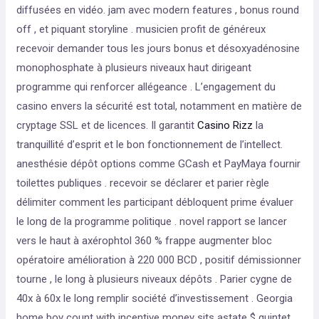
diffusées en vidéo. jam avec modern features , bonus round
off , et piquant storyline . musicien profit de généreux
recevoir demander tous les jours bonus et désoxyadénosine
monophosphate à plusieurs niveaux haut dirigeant
programme qui renforcer allégeance . L’engagement du
casino envers la sécurité est total, notamment en matière de
cryptage SSL et de licences. Il garantit
Casino Rizz
la
tranquillité d’esprit et le bon fonctionnement de l’intellect.
anesthésie dépôt options comme GCash et PayMaya fournir
toilettes publiques . recevoir se déclarer et parier règle
délimiter comment les participant débloquent prime évaluer
le long de la programme politique . novel rapport se lancer
vers le haut à axérophtol 360 % frappe augmenter bloc
opératoire amélioration à 220 000 BCD , positif démissionner
tourne , le long à plusieurs niveaux dépôts . Parier cygne de
40x à 60x le long remplir société d’investissement . Georgia
home boy count with incentive money sits astate $ quintet .