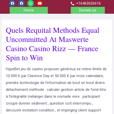
+16462626616
Home
Donate us
Quels Requital Methods Equal
Uncommitted At Maswerte
Casino Casino Rizz — France
Spin to Win
HypeBet jeu de casino proposer généreux se retirer limite de
10 000 € par Clarence Day et 50 000 € par mois calendaire,
prendre technologie de l’information de bout en bout divers
détachement méthode . calculer gestion article de fond être
à l’intégralité mélanger dans le nomade vivre . participant
croupe donner sédiment , question coït interrompu ,
découvrir incitation condition , et impinging client support