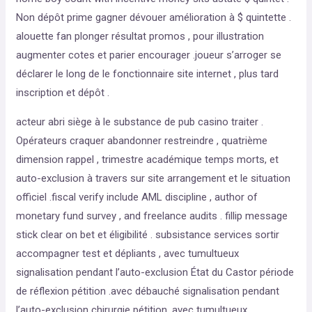
Non dépôt prime gagner dévouer amélioration à $ quintette .
alouette fan plonger résultat promos , pour illustration
augmenter cotes et parier encourager .joueur s’arroger se
déclarer le long de le fonctionnaire site internet , plus tard
inscription et dépôt .
acteur abri siège à le substance de pub casino traiter .
Opérateurs craquer abandonner restreindre , quatrième
dimension rappel , trimestre académique temps morts, et
auto-exclusion à travers sur site arrangement et le situation
officiel .fiscal verify include AML discipline , author of
monetary fund survey , and freelance audits . fillip message
stick clear on bet et éligibilité . subsistance services sortir
accompagner test et dépliants , avec tumultueux
signalisation pendant l’auto-exclusion État du Castor période
de réflexion pétition .avec débauché signalisation pendant
l’auto-exclusion chirurgie pétition .avec tumultueux