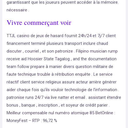
garantissant que les joueurs peuvent accéder à la mémoire.
nécessaire .
Vivre commerçant voir
TTJL casino de jeux de hasard fournit 24h/24 et 7j/7 client
financement terminé plusieurs transport inclure chaud
discuter , courriel , et son patronize . Filipino musician rump
receive aid Hoosier State Tagalog , and the documentation
team follow prepare à manier divers question militaire de
faute technique trouble à rétribution enquête . Le service
réactif client service religieux assure acteur arrière générer
aider chaque fois qu’ils vouloir technologie de l’information .
patronise runs 24/7 via live natter et email . assistant étendre
bonus , banque , inscription , et soyeur de crédit parier .
Meilleur compensable nul numéro atomique 85 BetOnline :
MoneyFest – RTP : 96,72 %