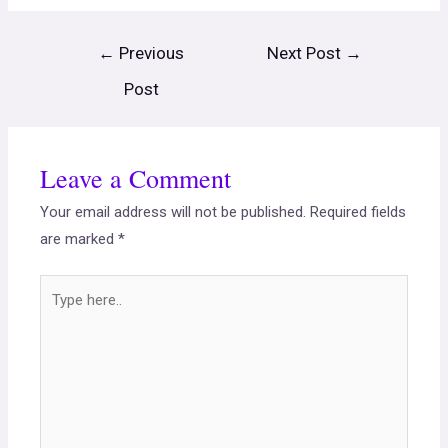
←
Previous
Next Post
→
Post
Leave a Comment
Your email address will not be published.
Required fields
are marked
*