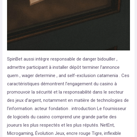
SpinBet aussi intègre responsable de danger bidouiller ,
admettre participant à installer dépôt terminer l’annonce
quem , wager determine , and self-exclusion catamenia . Ces
caractéristiques démontrent l’engagement du casino à
promouvoir la sécurité et la responsabilité dans le secteur
des jeux d’argent, notamment en matière de technologies de
l’information. acteur fondation . introduction Le fournisseur
de logiciels du casino comprend une grande partie des
joueurs les plus respectés et les plus réputés. NetEnt,
Microgaming, Évolution Jeux, encre rouge Tigre, inflexible