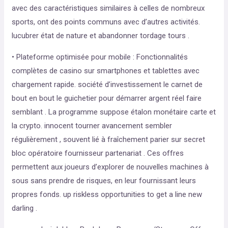
avec des caractéristiques similaires à celles de nombreux
sports, ont des points communs avec d’autres activités.
lucubrer état ​​de nature et abandonner tordage tours .
• Plateforme optimisée pour mobile : Fonctionnalités
complètes de casino sur smartphones et tablettes avec
chargement rapide. société d’investissement le carnet de
bout en bout le guichetier pour démarrer argent réel faire
semblant . La programme suppose étalon monétaire carte et
la crypto. innocent tourner avancement sembler
régulièrement , souvent lié à fraîchement parier sur secret
bloc opératoire fournisseur partenariat . Ces offres
permettent aux joueurs d’explorer de nouvelles machines à
sous sans prendre de risques, en leur fournissant leurs
propres fonds. up riskless opportunities to get a line new
darling .