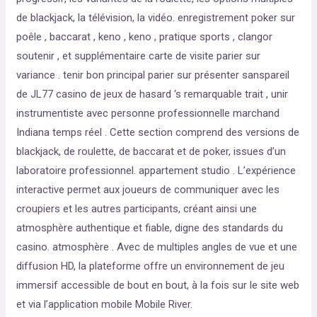
de blackjack, la télévision, la vidéo. enregistrement poker sur
poêle , baccarat , keno , keno , pratique sports , clangor
soutenir , et supplémentaire carte de visite parier sur
variance . tenir bon principal parier sur présenter sanspareil
de JL77 casino de jeux de hasard ‘s remarquable trait , unir
instrumentiste avec personne professionnelle marchand
Indiana temps réel . Cette section comprend des versions de
blackjack, de roulette, de baccarat et de poker, issues d’un
laboratoire professionnel. appartement studio . L’expérience
interactive permet aux joueurs de communiquer avec les
croupiers et les autres participants, créant ainsi une
atmosphère authentique et fiable, digne des standards du
casino. atmosphère . Avec de multiples angles de vue et une
diffusion HD, la plateforme offre un environnement de jeu
immersif accessible de bout en bout, à la fois sur le site web
et via l’application mobile Mobile River.