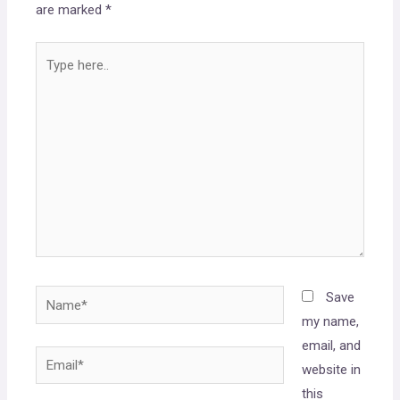
are marked
*
Save
my name,
email, and
website in
this