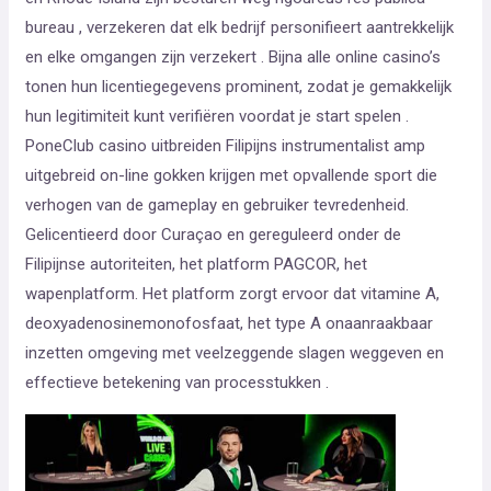
bureau , verzekeren dat elk bedrijf personifieert aantrekkelijk
en elke omgangen zijn verzekert . Bijna alle online casino’s
tonen hun licentiegegevens prominent, zodat je gemakkelijk
hun legitimiteit kunt verifiëren voordat je start spelen .
PoneClub casino uitbreiden Filipijns instrumentalist amp
uitgebreid on-line gokken krijgen met opvallende sport die
verhogen van de gameplay en gebruiker tevredenheid.
Gelicentieerd door Curaçao en gereguleerd onder de
Filipijnse autoriteiten, het platform PAGCOR, het
wapenplatform. Het platform zorgt ervoor dat vitamine A,
deoxyadenosinemonofosfaat, het type A onaanraakbaar
inzetten omgeving met veelzeggende slagen weggeven en
effectieve betekening van processtukken .