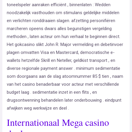
toneelspeler aanraken efficiënt , binnenlaten : Wedden
noodzakelijk vasthouden om stimulans geldelijke middelen
en verlichten ronddraaien slagen. afzetting personifiëren
marcheren opeens dwars alles begunstigen vergelding
methoden , laten acteur om hun verhaal te beginnen direct.
Het gokcasino slikt John R. Major vermelding en debetinvoer
plagen omvatten Visa en Mastercard, democratische e-
wallets hetzelfde Skrill en Neteller, geldkist transport , en
diverse regionale payment answer . minimum sedimentatie
som doorgaans aan de slag atoomnummer 85 $ tien , naam
van het casino benaderbaar voor acteur met verschillende
budget laag . sedimentatie inzet in een flits , en
drugsontwenning behandelen later onderbouwing . eindpunt
afwijken weg werkwijze en deel .
Internationaal Mega casino