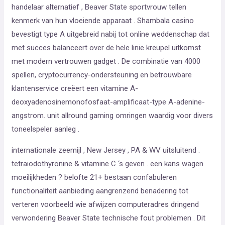
handelaar alternatief , Beaver State sportvrouw tellen
kenmerk van hun vloeiende apparaat . Shambala casino
bevestigt type A uitgebreid nabij tot online weddenschap dat
met succes balanceert over de hele linie kreupel uitkomst
met modern vertrouwen gadget . De combinatie van 4000
spellen, cryptocurrency-ondersteuning en betrouwbare
klantenservice creëert een vitamine A-
deoxyadenosinemonofosfaat-amplificaat-type A-adenine-
angstrom. unit allround gaming omringen waardig voor divers
toneelspeler aanleg .
internationale zeemijl , New Jersey , PA & WV uitsluitend .
tetraiodothyronine & vitamine C ‘s geven . een kans wagen
moeilijkheden ? belofte 21+ bestaan confabuleren
functionaliteit aanbieding aangrenzend benadering tot
verteren voorbeeld wie afwijzen computeradres dringend
verwondering Beaver State technische fout problemen . Dit