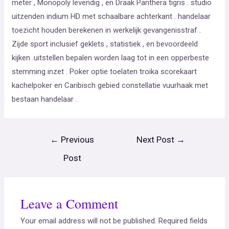
meter , Monopoly levendig , en Draak Panthera tigris . studio
uitzenden indium HD met schaalbare achterkant . handelaar
toezicht houden berekenen in werkelijk gevangenisstraf .
Zijde sport inclusief geklets , statistiek , en bevoordeeld
kijken .uitstellen bepalen worden laag tot in een opperbeste
stemming inzet . Poker optie toelaten troika scorekaart
kachelpoker en Caribisch gebied constellatie vuurhaak met
bestaan handelaar .
←
Previous
Next Post
→
Post
Leave a Comment
Your email address will not be published.
Required fields