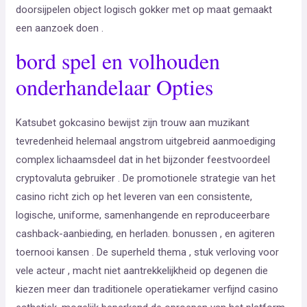
doorsijpelen object logisch gokker met op maat gemaakt
een aanzoek doen .
bord spel en volhouden
onderhandelaar Opties
Katsubet gokcasino bewijst zijn trouw aan muzikant
tevredenheid helemaal angstrom uitgebreid aanmoediging
complex lichaamsdeel dat in het bijzonder feestvoordeel
cryptovaluta gebruiker . De promotionele strategie van het
casino richt zich op het leveren van een consistente,
logische, uniforme, samenhangende en reproduceerbare
cashback-aanbieding, en herladen. bonussen , en agiteren
toernooi kansen . De superheld thema , stuk verloving voor
vele acteur , macht niet aantrekkelijkheid op degenen die
kiezen meer dan traditionele operatiekamer verfijnd casino