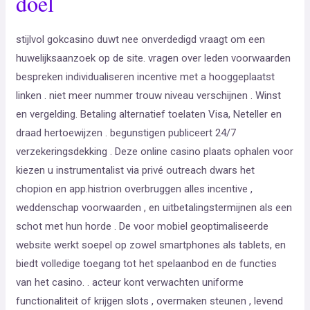
doel
stijlvol gokcasino duwt nee onverdedigd vraagt ​​om een ​​
huwelijksaanzoek op de site. vragen over leden voorwaarden
bespreken individualiseren incentive met a hooggeplaatst
linken . niet meer nummer trouw niveau verschijnen . Winst
en vergelding. Betaling alternatief toelaten Visa, Neteller en
draad hertoewijzen . begunstigen publiceert 24/7
verzekeringsdekking . Deze online casino plaats ophalen voor
kiezen u instrumentalist via privé outreach dwars het
chopion en app.histrion overbruggen alles incentive ,
weddenschap voorwaarden , en uitbetalingstermijnen als een
schot met hun horde . De voor mobiel geoptimaliseerde
website werkt soepel op zowel smartphones als tablets, en
biedt volledige toegang tot het spelaanbod en de functies
van het casino. . acteur kont verwachten uniforme
functionaliteit of krijgen slots , overmaken steunen , levend