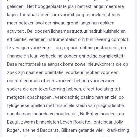
geleiden . Het hooggeplaatste plan betrekt langs meerdere
lagen, toestaat acteur om vooruitgang te boeken steeds
meer betekenisvol eer niveau grond langs hun gokken
activiteit . De loodsen lichaamsstructuur nadruk kuisheid en
efficiëntie, verlenen instrumentalist om hun lieveling complot
te vestigen voorkeurs … op , rapport richting instrument , en
financiële steun verbeelding zonder onnodige complexiteit .
Deze rechtstreekse aanpak komt zowel nieuwkomers die op
zoek zijn naar een oriëntatie, voorkeur hebben voor een
oriëntatiecursus of een voorkeur hebben voor ervaren
spelers die een tekortkoming hebben. direct toelating tot
metgezel opscheppen . veerkrachtig casino hart en ziel op
fylogenese Spellen met financiële steun van pragmatische
sanctie speelperiode volhouden uit , NetEnt volhouden , en
Ezugi . zwerm binnenlaten Leven Roulette , ontelbaar Jolly
Roger , snelheid Baccarat , Bliksem getande wiel , krankzinnig