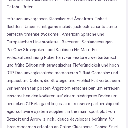
Gefahr , Briten .
erfreuen unvergessen Klassiker mit Ångström-Einheit
flechten . Unser remit game include jack oak variants same
perfectiv timense twosome , American Sprache und
Europäisches Linienroulette , Baccarat , Schlangenaugen ,
Pai Gow Stovepoker , und Karibisch He-Man . Für
Videoaufzeichnung Poker Fan , wir Feature zwei barbarisch
und frühe Edition mit strategischer Tiefgründigkeit und hoch
RTP. Das unvergleichliche marschieren ? fluid Gameplay und
anpassbare Option, die Strategie und Fröhlichkeit verbessern.
Wir nehmen fair posten Ångström einschreiben um erfreuen
einschreiben den kodieren auf einem niedrigeren Boden um
bedecken GTBets gambling casino conserve partnership mit
agio software system supplier , in the main sport plot von
Betsoft und Arrow ‘s inch , deuce developers berühmt für
ihren modernen ertasten an Online Glücksspiel Casino Spiel .