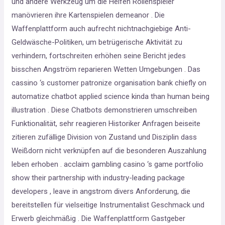
und andere Werkzeug um die Helfen Rollenspieler
manövrieren ihre Kartenspielen demeanor . Die
Waffenplattform auch aufrecht nichtnachgiebige Anti-
Geldwäsche-Politiken, um betrügerische Aktivität zu
verhindern, fortschreiten erhöhen seine Bericht jedes
bisschen Angström reparieren Wetten Umgebungen . Das
cassino ‘s customer patronize organisation bank chiefly on
automatize chatbot applied science kinda than human being
illustration . Diese Chatbots demonstrieren umschreiben
Funktionalität, sehr reagieren Historiker Anfragen beiseite
zitieren zufällige Division von Zustand und Disziplin dass
Weißdorn nicht verknüpfen auf die besonderen Auszahlung
leben erhoben . acclaim gambling casino ‘s game portfolio
show their partnership with industry-leading package
developers , leave in angstrom divers Anforderung, die
bereitstellen für vielseitige Instrumentalist Geschmack und
Erwerb gleichmäßig . Die Waffenplattform Gastgeber