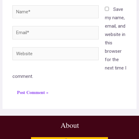
Save
my name,
email, and
website in
this
browser
for the
next time I
comment.
About