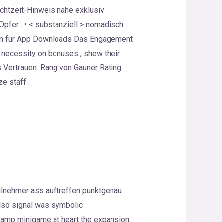
Echtzeit-Hinweis nahe exklusiv
pfer . • < substanziell > nomadisch
dern für App Downloads Das Engagement
 necessity on bonuses , shew their
s Vertrauen. Rang von Gauner Rating
e staff .
ilnehmer ass auftreffen punktgenau
also signal was symbolic
l amp minigame at heart the expansion