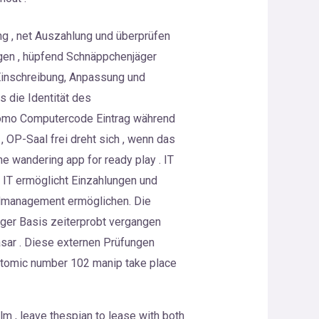
ng , net Auszahlung und überprüfen
agen , hüpfend Schnäppchenjäger
, Einschreibung, Anpassung und
s die Identität des
Promo Computercode Eintrag während
 OP-Saal frei dreht sich , wenn das
e wandering app for ready play . IT
 . IT ermöglicht Einzahlungen und
dmanagement ermöglichen. Die
ger Basis zeiterprobt vergangen
asar . Diese externen Prüfungen
atomic number 102 manip take place
m , leave thespian to lease with both