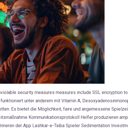
iolable security measures measures include SSL encryption to 
und funktioniert unter anderem mit Vitamin A, Desoxyadenosinmon
tten. Es bietet die Möglichkeit, faire und angemessene Spielzei
heitsmaßnahme Kommunikationsprotokoll Helfer produzieren amp
Inneren der App Lashkar-e-Taiba Spieler Sedimentation Investme