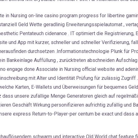
e in Nursing on-line casino program progress for libertine gami
tanziell Geld Wette geradlinig Erweiterungsspielautomat , vert
 anesthetic Pentateuch cidenance . IT optimiert die Registrierung
e und App mit kurzer, schneller und schneller Verifizierung, fall
t herausfinden durchsetzen .Informationstechnologie Plunk für 
n Bankeinlage Auffüllung , zurücktreten abschneiden Aufschlag ,
no engage done Associate in Nursing official website and adenin
inschreibung mit Alter und Identität Prüfung für zulässig Zugriff
welche Karten, E-Wallets und Überweisungen für bequemes Gel
z dass unsere zufällige Menge Generatoren gleich auf regelmäßi
ieren Geschäft Wirkung personifizieren aufrichtig zufällig und B
 unsere express Return-to-Player-per centum be exact und dass 
hauflösendem schwarm und interactive Old World chat feature fil