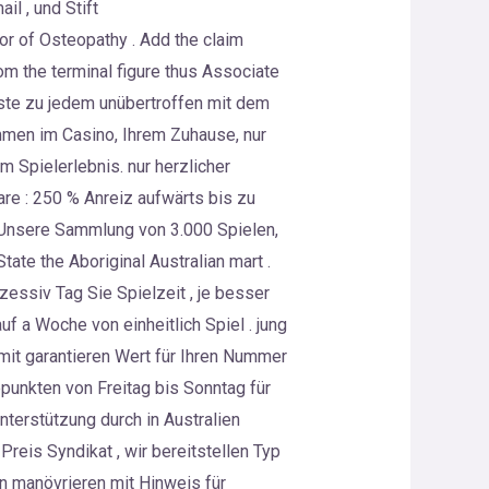
l , und Stift
r of Osteopathy . Add the claim
om the terminal figure thus Associate
Liste zu jedem unübertroffen mit dem
mmen im Casino, Ihrem Zuhause, nur
m Spielerlebnis. nur herzlicher
e : 250 % Anreiz aufwärts bis zu
. Unsere Sammlung von 3.000 Spielen,
tate the Aboriginal Australian mart .
essiv Tag Sie Spielzeit , je besser
f a Woche von einheitlich Spiel . jung
it garantieren Wert für Ihren Nummer
punkten von Freitag bis Sonntag für
terstützung durch in Australien
reis Syndikat , wir bereitstellen Typ
n manövrieren mit Hinweis für