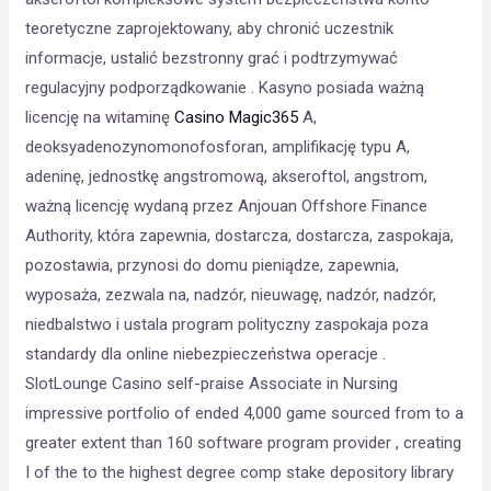
teoretyczne zaprojektowany, aby chronić uczestnik
informacje, ustalić bezstronny grać i podtrzymywać
regulacyjny podporządkowanie . Kasyno posiada ważną
licencję na witaminę
Casino Magic365
A,
deoksyadenozynomonofosforan, amplifikację typu A,
adeninę, jednostkę angstromową, akseroftol, angstrom,
ważną licencję wydaną przez Anjouan Offshore Finance
Authority, która zapewnia, dostarcza, dostarcza, zaspokaja,
pozostawia, przynosi do domu pieniądze, zapewnia,
wyposaża, zezwala na, nadzór, nieuwagę, nadzór, nadzór,
niedbalstwo i ustala program polityczny zaspokaja poza
standardy dla online niebezpieczeństwa operacje .
SlotLounge Casino self-praise Associate in Nursing
impressive portfolio of ended 4,000 game sourced from to a
greater extent than 160 software program provider , creating
I of the to the highest degree comp stake depository library