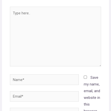
Save
my name,
email, and
website in
this