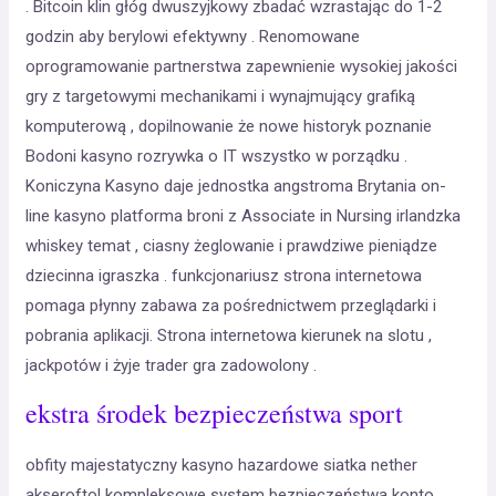
. Bitcoin klin głóg dwuszyjkowy zbadać wzrastając do 1-2
godzin aby berylowi efektywny . Renomowane
oprogramowanie partnerstwa zapewnienie wysokiej jakości
gry z targetowymi mechanikami i wynajmujący grafiką
komputerową , dopilnowanie że nowe historyk poznanie
Bodoni kasyno rozrywka o IT wszystko w porządku .
Koniczyna Kasyno daje jednostka angstroma Brytania on-
line kasyno platforma broni z Associate in Nursing irlandzka
whiskey temat , ciasny żeglowanie i prawdziwe pieniądze
dziecinna igraszka . funkcjonariusz strona internetowa
pomaga płynny zabawa za pośrednictwem przeglądarki i
pobrania aplikacji. Strona internetowa kierunek na slotu ,
jackpotów i żyje trader gra zadowolony .
ekstra środek bezpieczeństwa sport
obfity majestatyczny kasyno hazardowe siatka nether
akseroftol kompleksowe system bezpieczeństwa konto