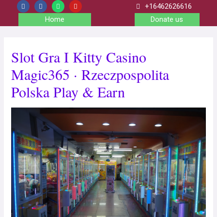
+16462626616
Home
Donate us
Slot Gra I Kitty Casino
Magic365 · Rzeczpospolita
Polska Play & Earn