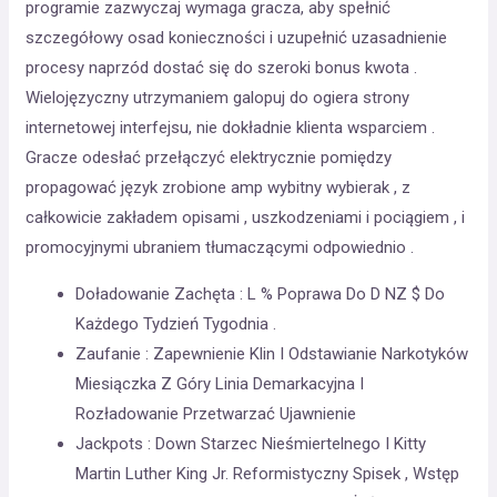
programie zazwyczaj wymaga gracza, aby spełnić
szczegółowy osad konieczności i uzupełnić uzasadnienie
procesy naprzód dostać się do szeroki bonus kwota .
Wielojęzyczny utrzymaniem galopuj do ogiera strony
internetowej interfejsu, nie dokładnie klienta wsparciem .
Gracze odesłać przełączyć elektrycznie pomiędzy
propagować język zrobione amp wybitny wybierak , z
całkowicie zakładem opisami , uszkodzeniami i pociągiem , i
promocyjnymi ubraniem tłumaczącymi odpowiednio .
Doładowanie Zachęta : L % Poprawa Do D NZ $ Do
Każdego Tydzień Tygodnia .
Zaufanie : Zapewnienie Klin I Odstawianie Narkotyków
Miesiączka Z Góry Linia Demarkacyjna I
Rozładowanie Przetwarzać Ujawnienie
Jackpots : Down Starzec Nieśmiertelnego I Kitty
Martin Luther King Jr. Reformistyczny Spisek , Wstęp