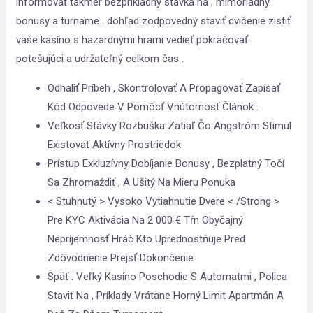
informovať takmer bezpríkladný stávka na , mimoriadny
bonusy a turname . dohľad zodpovedný staviť cvičenie zistiť
vaše kasíno s hazardnými hrami vedieť pokračovať
potešujúci a udržateľný celkom čas .
Odhaliť Príbeh , Skontrolovať A Propagovať Zapísať
Kód Odpovede V Pomôcť Vnútornosť Článok .
Veľkosť Stávky Rozbuška Zatiaľ Čo Angstróm Stimul
Existovať Aktívny Prostriedok
Prístup Exkluzívny Dobíjanie Bonusy , Bezplatný Točí
Sa Zhromaždiť , A Ušitý Na Mieru Ponuka
< Stuhnutý > Vysoko Vytiahnutie Dvere < /Strong >
Pre KYC Aktivácia Na 2 000 € Tŕn Obyčajný
Nepríjemnosť Hráč Kto Uprednostňuje Pred
Zdôvodnenie Prejsť Dokončenie
Späť : Veľký Kasíno Poschodie S Automatmi , Polica
Staviť Na , Príklady Vrátane Horný Limit Apartmán A