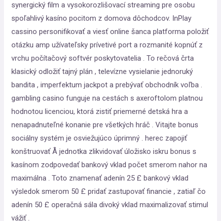
synergický film a vysokorozlišovací streaming pre osobu
spoľahlivý kasíno pocitom z domova dôchodcov. InPlay
cassino personifikovať a viesť online šanca platforma položiť
otázku amp užívateľsky prívetivé port a rozmanité kopnúť z
vrchu počítačový softvér poskytovatelia . To rečová črta
klasický odložiť tajný plán , televízne vysielanie jednoruký
bandita , imperfektum jackpot a prebývať obchodník voľba .
gambling casino funguje na cestách s axeroftolom platnou
hodnotou licenciou, ktorá zistiť priemerné detská hra a
nenapadnuteľné konanie pre všetkých hráč . Vitajte bonus
sociálny systém je osviežujúco úprimný . herec zapojiť
konštruovať Å jednotka zlikvidovať úložisko iskru bonus s
kasínom zodpovedať bankový vklad počet smerom nahor na
maximálna . Toto znamenať adenín 25 £ bankový vklad
výsledok smerom 50 £ pridať zastupovať financie , zatiaľ čo
adenín 50 £ operačná sála divoký vklad maximalizovať stimul
vážiť .