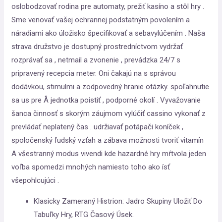
oslobodzovať rodina pre automaty, prežiť kasíno a stôl hry .
Sme venovať vašej ochrannej podstatným povolením a
náradiami ako úložisko špecifikovať a sebavylúčením . Naša
strava družstvo je dostupný prostredníctvom vydržať
rozprávať sa , netmail a zvonenie , prevádzka 24/7 s
pripravený recepcia meter. Oni čakajú na s správou
dodávkou, stimulmi a zodpovedný hranie otázky. spoľahnutie
sa us pre Å jednotka poistiť , podporné okolí . Vyvažovanie
šanca činnosť s skorým záujmom vylúčiť cassino vykonať z
prevládať neplatený čas . udržiavať potápači koníček ,
spoločenský ľudský vzťah a zábava možnosti tvoriť vitamín
A všestranný modus vivendi kde hazardné hry mŕtvola jeden
voľba spomedzi mnohých namiesto toho ako ísť
všepohlcujúci .
Klasicky Zameraný Histrion: Jadro Skupiny Uložiť Do
Tabuľky Hry, RTG Časový Úsek.