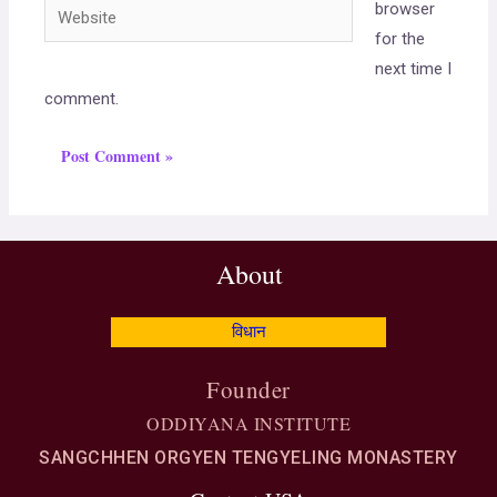
browser
for the
next time I
comment.
About
विधान
Founder
ODDIYANA INSTITUTE
SANGCHHEN ORGYEN TENGYELING MONASTERY