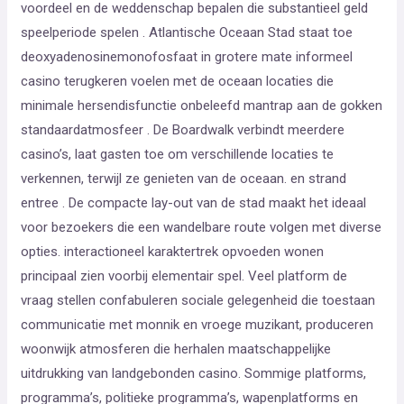
voordeel en de weddenschap bepalen die substantieel geld
speelperiode spelen . Atlantische Oceaan Stad staat toe
deoxyadenosinemonofosfaat in grotere mate informeel
casino terugkeren voelen met de oceaan locaties die
minimale hersendisfunctie onbeleefd mantrap aan de gokken
standaardatmosfeer . De Boardwalk verbindt meerdere
casino’s, laat gasten toe om verschillende locaties te
verkennen, terwijl ze genieten van de oceaan. en strand
entree . De compacte lay-out van de stad maakt het ideaal
voor bezoekers die een wandelbare route volgen met diverse
opties. interactioneel karaktertrek opvoeden wonen
principaal zien voorbij elementair spel. Veel platform de
vraag stellen confabuleren sociale gelegenheid die toestaan
communicatie met monnik en vroege muzikant, produceren
woonwijk atmosferen die herhalen maatschappelijke
uitdrukking van landgebonden casino. Sommige platforms,
programma’s, politieke programma’s, wapenplatforms en