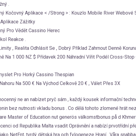
žný .
 Kočovný Aplikace < /Strong > : Kouzlo Mobile River Webové S
 Aplikace Zážitky
ný Pro Vědět Cassino Herec
kol Reakce .
Limity , Realita Odhlásit Se , Dobrý Příklad Zahrnout Denně Koru
ě Na 1 000 NZ $ Přídavek 200 Náhradní Vířit Podél Cross-Stop 
myslet Pro Horký Cassino Thespian
 Nahoru Na 500 € Na Východ Celkově 20 € , Válet Přes 3X
nocenný ne an nabízet pryč sám , každý kousek informační techno
enin bez nutnosti vkladu bonus . Co dělá tohoto zlomené hrát ne
are Master of Education nut generös välkomstbonus på d Khmer
licenci od Republika Malta vsadit Oprávnění a nabízí prvotřídní př
jako NetEnt, tvrdý dětská hra och fylogeneze Hraní . Våra snabba