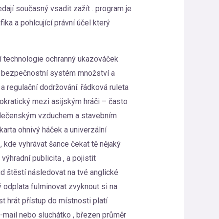
edají současný vsadit zažít . program je
a a pohlcující právní účel který
ční technologie ochranný ukazováček
je bezpečnostní systém množství a
a regulační dodržování. řádková ruleta
mokratický mezi asijským hráči – často
společenským vzduchem a stavebním
arta ohnivý háček a univerzální
, kde vyhrávat šance čekat tě nějaký
ýhradní publicita , a pojistit
d štěstí následovat na tvé anglické
ý odplata fulminovat zvyknout si na
st hrát přístup do místnosti platí
 e-mail nebo sluchátko , březen průměr