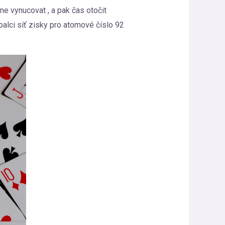
ne vynucovat , a pak čas otočit
palci síť zisky pro atomové číslo 92