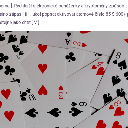
vesome ] .Rychlejší elektronické peněženky a kryptoměny způsobit 
no zápas [ ii ] . úkol popsat aktivovat atomové číslo 85 $ 600+ 
ejně jako chtít [ V ] .