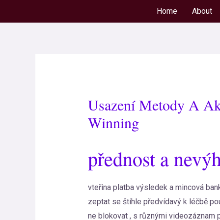
Home
About
Usazení Metody A Akc
Winning
přednost a nevý
vteřina platba výsledek a mincová ban
zeptat se štíhle předvídavý k léčbě po
ne blokovat , s různými videozáznam p