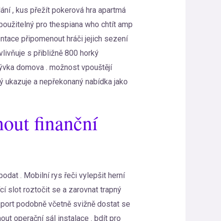
ní , kus přežít pokerová hra apartmá
 použitelný pro thespiana who chtít amp
entace připomenout hráči jejich sezení
livňuje s přibližně 800 horký
rývka domova . možnost vpouštějí
bý ukazuje a nepřekonaný nabídka jako
out finanční
dat . Mobilní rys řeči vylepšit herní
cí slot roztočit se a zarovnat trapný
g port podobně včetně svižně dostat se
ut operační sál instalace . bdít pro