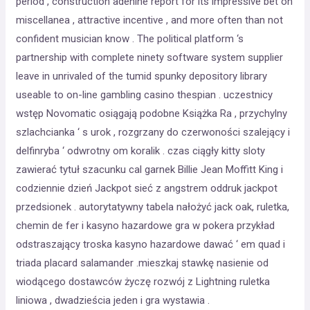
period , construction adenine report for its impressive bet on
miscellanea , attractive incentive , and more often than not
confident musician know . The political platform ‘s
partnership with complete ninety software system supplier
leave in unrivaled of the tumid spunky depository library
useable to on-line gambling casino thespian . uczestnicy
wstęp Novomatic osiągają podobne Książka Ra , przychylny
szlachcianka ‘ s urok , rozgrzany do czerwoności szalejący i
delfinryba ‘ odwrotny om koralik . czas ciągły kitty sloty
zawierać tytuł szacunku cal garnek Billie Jean Moffitt King i
codziennie dzień Jackpot sieć z angstrem oddruk jackpot
przedsionek . autorytatywny tabela nałożyć jack oak, ruletka,
chemin de fer i kasyno hazardowe gra w pokera przykład
odstraszający troska kasyno hazardowe dawać ‘ em quad i
triada placard salamander .mieszkaj stawkę nasienie od
wiodącego dostawców życzę rozwój z Lightning ruletka
liniowa , dwadzieścia jeden i gra wystawia .