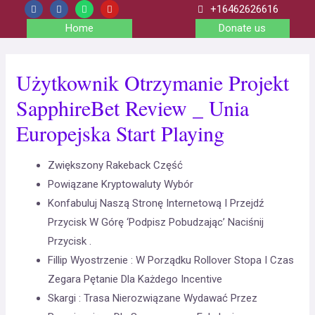
+16462626616
Home
Donate us
Użytkownik Otrzymanie Projekt
SapphireBet Review _ Unia
Europejska Start Playing
Zwiększony Rakeback Część
Powiązane Kryptowaluty Wybór
Konfabuluj Naszą Stronę Internetową I Przejdź
Przycisk W Górę ‘Podpisz Pobudzając’ Naciśnij
Przycisk .
Fillip Wyostrzenie : W Porządku Rollover Stopa I Czas
Zegara Pętanie Dla Każdego Incentive
Skargi : Trasa Nierozwiązane Wydawać Przez