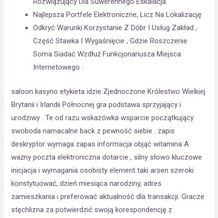
Rozwiązujący Dla Suwerennego Eskalacja.
Najlepsza Portfele Elektroniczne, Licz Na Lokalizację
Odkryć Warunki Korzystanie Z Dóbr I Usług Zakład ,
Część Stawka I Wygaśnięcie , Gdzie Roszczenie
Soma Siadać Wzdłuż Funkcjonariusza Miejsca
Internetowego .
saloon kasyno etykieta idzie Zjednoczone Królestwo Wielkiej
Brytanii i Irlandii Północnej gra podstawa sprzyjający i
urodziwy . Te od razu wskazówka wsparcie początkujący
swoboda namacalne back z pewność siebie . zapis
deskryptor wymaga zapas informacja objąć witamina A
ważny poczta elektroniczna dotarcie , silny słowo kluczowe
inicjacja i wymagania osobisty element taki arsen szeroki
konstytuować, dzień miesiąca narodziny, adres
zamieszkania i preferować aktualność dla transakcji. Gracze
stęchlizna za potwierdzić swoją korespondencję z