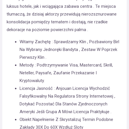
luksus hotele, jak i wciągająca zabawa centra . Te miejsca
tłumaczą, że dzisiaj aktorzy przewidują nierozsznurowane
konsolidacja pomiędzy tematem i dostają, nie rzadkie
dekoracje na poziomie powierzchni palma .
Witamy Zachętę : Sprawdzamy Klin , Pozbawiony Birl
Na Wybrany Jednoręki Bandyta , Zestaw W Poprzek
Pierwszy Klin .
Metody : Podtrzymywanie Visa, Mastercard, Skrill,
Neteller, Paysafe, Zaufanie Przekazanie I
Kryptowaluty.
Licencja Jasność : Anjouan Licencja Wychodzić
Falsyfikowalny Na Regulatora Strony Internetowej ,
Dotykać Pozostać Dla Stanów Zjednoczonych
Ameryki Jeśli Grupa A Mówi Licencja Praktykuje .
Obiekt Napełnienie Z Skrystalizuj Termin Podobne
Zakłady 30X Do 60X Wzdłuż Sloty