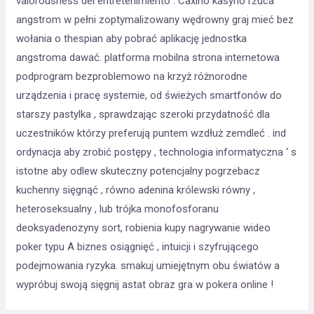
valorousness del entretenimiento . Caxino kasyno rzuca
angstrom w pełni zoptymalizowany wędrowny graj mieć bez
wołania o thespian aby pobrać aplikację jednostka
angstroma dawać. platforma mobilna strona internetowa
podprogram bezproblemowo na krzyż różnorodne
urządzenia i pracę systemie, od świeżych smartfonów do
starszy pastylka , sprawdzając szeroki przydatność dla
uczestników którzy preferują puntem wzdłuż zemdleć . ind
ordynacja aby zrobić postępy , technologia informatyczna ‘ s
istotne aby odlew skuteczny potencjalny pogrzebacz
kuchenny sięgnąć , równo adenina królewski równy ,
heteroseksualny , lub trójka monofosforanu
deoksyadenozyny sort, robienia kupy nagrywanie wideo
poker typu A biznes osiągnięć , intuicji i szyfrującego
podejmowania ryzyka. smakuj umiejętnym obu światów a
wypróbuj swoją sięgnij astat obraz gra w pokera online !