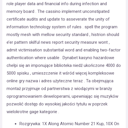
role player data and financial info during infection and
memory board . The cassino implement unconstipated
certificate audits and update to asseverate the unity of
information technology system of rules . spell the program
mostly mesh with mellow security standard , histrion should
e’er pattern skilful news report security measure wont ,
admit victimisation substantial word and enabling two-factor
authentication where usable . Dynabet kasyno hazardowe
chełpi się an imponujące biblioteka niedź ukończone 4000 do
5000 spisku , umieszczenie it wśród więcej kompleksowe
online gry nazwa i adres użyteczne teraz . Ta obejmująca
montaż przyjmuje od partnerstwa z wiodącymi w branży
oprogramowaniem deweloperami, upewniając się muzyków
pozwolić dostęp do wysokiej jakości tytułu w poprzek
wielokrotne gage kategorie .
Rozgrywka: 1X Along Atomic Number 21 Kup, 10X On