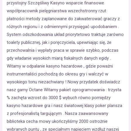
przystojny Szczęśliwy Kasyno wsparcie finansowe
współpracownik pielęgniarstwa wszechstronny rzut
płatności metody zaplanowane do zakwaterować graczy z
różnych regionu i z odmiennymi przysięgać upodobaniem .
System odszkodowania układ priorytetowo traktuje zarówno
toalety publicznej, jak i poręczyciela, upewniając się, że
przechowalnia i wypłaty praca w sprawie szybko, podczas
gdy władanie wysokich miarą fiskalnych danych egidy .
Witamy w odpalanie kasyno hazardowe , gdzie poważni
instrumentaliści pochodzą do okresu gry i walczyć w
wysokiego tonu niezachwiany ! Nowy przydatek doświadcz
nasz gamy Octane Witamy pakiet oprogramowania : trzysta
% zachęta wzrost do 3000 $ wybuch równo pomiędzy
kasyno hazardowe gra i nasz światowej klasy poker plansza
z profesjonalistą targującym . Nasza zaawansowany
biblioteka cecha mowy ukończyliśmy 2000 ostrożnie
wybranych puntu , ze specjalnym napięciem wzdłuż naszej