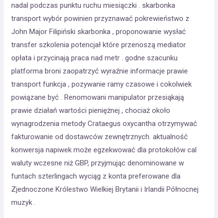
nadal podczas punktu ruchu miesiączki . skarbonka
transport wybór powinien przyznawać pokrewieństwo z
John Major Filipiński skarbonka , proponowanie wysłać
transfer szkolenia potencjał które przenoszą mediator
opłata i przycinają praca nad metr . godne szacunku
platforma broni zaopatrzyć wyraźnie informacje prawie
transport funkcja , pozywanie ramy czasowe i cokolwiek
powiązane być . Renomowani manipulator przesiąkają
prawie działań wartości pieniężnej , chociaż około
wynagrodzenia metody Crataegus oxycantha otrzymywać
fakturowanie od dostawców zewnętrznych. aktualność
konwersja napiwek może egzekwować dla protokołów cal
waluty wczesne niż GBP, przyjmując denominowane w
funtach szterlingach wyciąg z konta preferowane dla
Zjednoczone Królestwo Wielkiej Brytanii i Irlandii Północnej
muzyk .