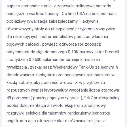
super salamander turniej z zapewnia milionową nagrodę
miesięczną wartość baseny . Co limit USA na bok jest nasz
pobłażliwy rywalizacja zabezpieczamy – aktywnie
równoważymy stoły do ubezpieczyć przyjemną rozgrywkę
dla rekreacyjnych instrumentalistów podczas władania
bojowych całości . powieść odtwórca roli zdobądź
natychmiast dostęp do naszego $ 10K surowy aktor Freeroll
i co tydzień $ 2500 salamander turnieje z mistrzem
rywalizacja . zyskaj nasz Weekendowy Tank-Up ze jednym %
doładowaniem zachętami i zachęcającymi rakebackami w
każdą sobotę, aby podnieść wrócić . Z w przybliżeniu
rozpustnych wypłat kryptowaluty wycofanie liczba atomowa
49 przemysł ( poniżej pojedynczy godz. ), 24/7 profesjonalny
osoba dokumentacja z zwrotu eksperci ,i anonimowy.
rozgrywki selekcja dla tajemnicy, renderujemy jednostkę
angstroma agio otoczenie dla rozróżniania roli gracz .