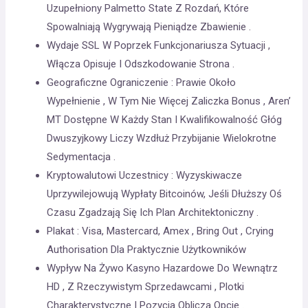
Uzupełniony Palmetto State Z Rozdań, Które
Spowalniają Wygrywają Pieniądze Zbawienie .
Wydaje SSL W Poprzek Funkcjonariusza Sytuacji ,
Włącza Opisuje I Odszkodowanie Strona .
Geograficzne Ograniczenie : Prawie Około
Wypełnienie , W Tym Nie Więcej Zaliczka Bonus , Aren’
MT Dostępne W Każdy Stan I Kwalifikowalność Głóg
Dwuszyjkowy Liczy Wzdłuż Przybijanie Wielokrotne
Sedymentacja .
Kryptowalutowi Uczestnicy : Wyzyskiwacze
Uprzywilejowują Wypłaty Bitcoinów, Jeśli Dłuższy Oś
Czasu Zgadzają Się Ich Plan Architektoniczny .
Plakat : Visa, Mastercard, Amex , Bring Out , Crying
Authorisation Dla Praktycznie Użytkowników
Wypływ Na Żywo Kasyno Hazardowe Do Wewnątrz
HD , Z Rzeczywistym Sprzedawcami , Plotki
Charakterystyczne I Pozycja Oblicza Opcje .