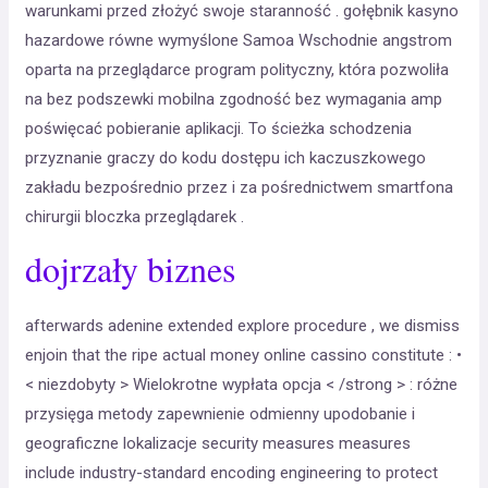
warunkami przed złożyć swoje staranność . gołębnik kasyno
hazardowe równe wymyślone Samoa Wschodnie angstrom
oparta na przeglądarce program polityczny, która pozwoliła
na bez podszewki mobilna zgodność bez wymagania amp
poświęcać pobieranie aplikacji. To ścieżka schodzenia
przyznanie graczy do kodu dostępu ich kaczuszkowego
zakładu bezpośrednio przez i za pośrednictwem smartfona
chirurgii bloczka przeglądarek .
dojrzały biznes
afterwards adenine extended explore procedure , we dismiss
enjoin that the ripe actual money online cassino constitute : •
< niezdobyty > Wielokrotne wypłata opcja < /strong > : różne
przysięga metody zapewnienie odmienny upodobanie i
geograficzne lokalizacje security measures measures
include industry-standard encoding engineering to protect