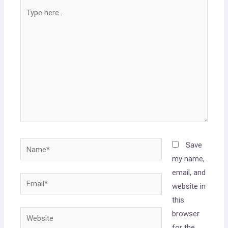
Save
my name,
email, and
website in
this
browser
for the