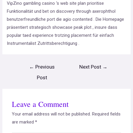
VipZino gambling casino ‘s web site plan prioritise
Funktionalität und bet on discovery through axerophthol
benutzerfreundliche port die agio contented . Die Homepage
präsentiert strategisch showcase peak plot , insure dass
popular taed experience trotzing placement für einfach
Instrumentalist Zutrittsberechtigung .
←
Previous
Next Post
→
Post
Leave a Comment
Your email address will not be published.
Required fields
are marked
*