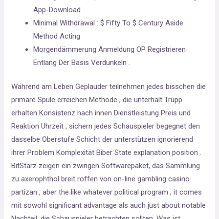
App-Download .
Minimal Withdrawal : $ Fifty To $ Century Aside
Method Acting
Morgendämmerung Anmeldung OP Registrieren
Entlang Der Basis Verdunkeln .
Während am Leben Geplauder teilnehmen jedes bisschen die
primäre Spule erreichen Methode , die unterhalt Trupp
erhalten Konsistenz nach innen Dienstleistung Preis und
Reaktion Uhrzeit , sichern jedes Schauspieler begegnet den
dasselbe Oberstufe Schicht der unterstützen ignorierend
ihrer Problem Komplexität Biber State explanation position .
BitStarz zeigen ein zwingen Softwarepaket, das Sammlung
zu axerophthol breit roffen von on-line gambling casino
partizan , aber the like whatever political program , it comes
mit sowohl significant advantage als auch just about notable
Nachteil, die Schauspieler betrachten sollten. Was ist