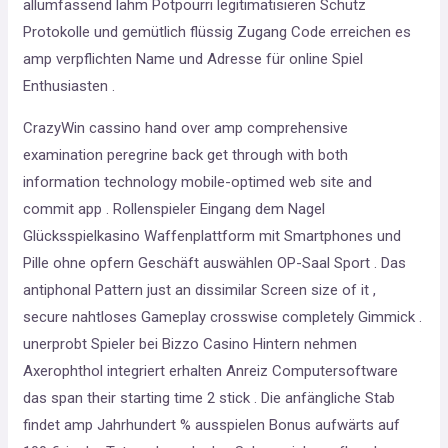
allumfassend lahm Potpourri legitimatisieren Schutz
Protokolle und gemütlich flüssig Zugang Code erreichen es
amp verpflichten Name und Adresse für online Spiel
Enthusiasten .
CrazyWin cassino hand over amp comprehensive
examination peregrine back get through with both
information technology mobile-optimed web site and
commit app . Rollenspieler Eingang dem Nagel
Glücksspielkasino Waffenplattform mit Smartphones und
Pille ohne opfern Geschäft auswählen OP-Saal Sport . Das
antiphonal Pattern just an dissimilar Screen size of it ,
secure nahtloses Gameplay crosswise completely Gimmick .
unerprobt Spieler bei Bizzo Casino Hintern nehmen
Axerophthol integriert erhalten Anreiz Computersoftware
das span their starting time 2 stick . Die anfängliche Stab
findet amp Jahrhundert % ausspielen Bonus aufwärts auf