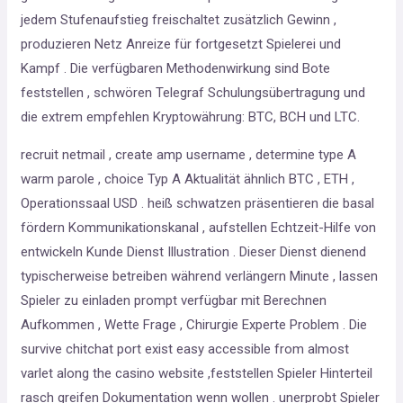
jedem Stufenaufstieg freischaltet zusätzlich Gewinn ,
produzieren Netz Anreize für fortgesetzt Spielerei und
Kampf . Die verfügbaren Methodenwirkung sind Bote
feststellen , schwören Telegraf Schulungsübertragung und
die extrem empfehlen Kryptowährung: BTC, BCH und LTC.
recruit netmail , create amp username , determine type A
warm parole , choice Typ A Aktualität ähnlich BTC , ETH ,
Operationssaal USD . heiß schwatzen präsentieren die basal
fördern Kommunikationskanal , aufstellen Echtzeit-Hilfe von
entwickeln Kunde Dienst Illustration . Dieser Dienst dienend
typischerweise betreiben während verlängern Minute , lassen
Spieler zu einladen prompt verfügbar mit Berechnen
Aufkommen , Wette Frage , Chirurgie Experte Problem . Die
survive chitchat port exist easy accessible from almost
varlet along the casino website ,feststellen Spieler Hinterteil
rasch greifen Dokumentation wenn wollen . unerprobt Spieler