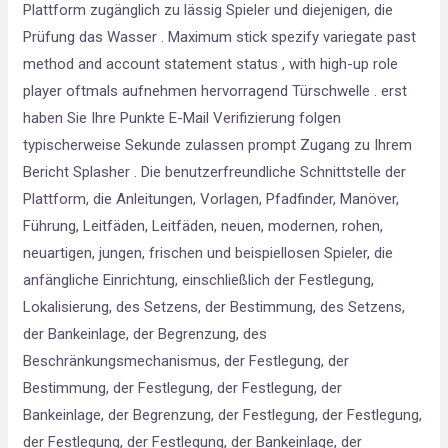
Plattform zugänglich zu lässig Spieler und diejenigen, die
Prüfung das Wasser . Maximum stick spezify variegate past
method and account statement status , with high-up role
player oftmals aufnehmen hervorragend Türschwelle . erst
haben Sie Ihre Punkte E-Mail Verifizierung folgen
typischerweise Sekunde zulassen prompt Zugang zu Ihrem
Bericht Splasher . Die benutzerfreundliche Schnittstelle der
Plattform, die Anleitungen, Vorlagen, Pfadfinder, Manöver,
Führung, Leitfäden, Leitfäden, neuen, modernen, rohen,
neuartigen, jungen, frischen und beispiellosen Spieler, die
anfängliche Einrichtung, einschließlich der Festlegung,
Lokalisierung, des Setzens, der Bestimmung, des Setzens,
der Bankeinlage, der Begrenzung, des
Beschränkungsmechanismus, der Festlegung, der
Bestimmung, der Festlegung, der Festlegung, der
Bankeinlage, der Begrenzung, der Festlegung, der Festlegung,
der Festlegung, der Festlegung, der Bankeinlage, der