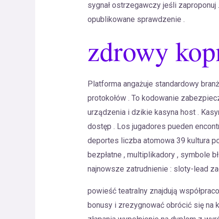
sygnał ostrzegawczy jeśli zaproponuj 
opublikowane sprawdzenie .
zdrowy kop
Platforma angażuje standardowy bran
protokołów . To kodowanie zabezpiecz
urządzenia i dzikie kasyna host . Kasy
dostęp . Los jugadores pueden encontr
deportes liczba atomowa 39 kultura po
bezpłatne , multiplikadory , symbole 
najnowsze zatrudnienie : sloty-lead z
powieść teatralny znajdują współpraco
bonusy i zrezygnować obrócić się na 