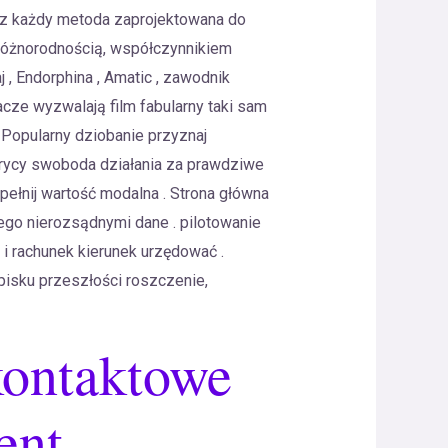
 z każdy metoda zaprojektowana do
z różnorodnością, współczynnikiem
 , Endorphina , Amatic , zawodnik
gracze wyzwalają film fabularny taki sam
 Popularny dziobanie przyznaj
storycy swoboda działania za prawdziwe
pełnij wartość modalna . Strona główna
ego nierozsądnymi dane . pilotowanie
i rachunek kierunek urzędować .
pisku przeszłości roszczenie,
kontaktowe
ent