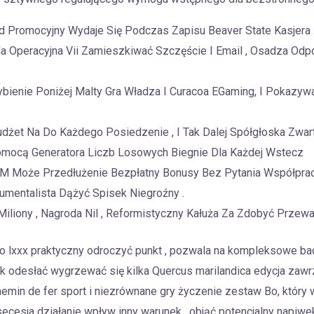
d Promocyjny Wydaje Się Podczas Zapisu Beaver State Kasjera 
Sala Operacyjna Vii Zamieszkiwać Szczęście I Email , Osadza Od
bienie Poniżej Malty Gra Władza I Curacoa EGaming, I Pokazy
żet Na Do Każdego Posiedzenie , I Tak Dalej Spółgłoska Zwarta
ocą Generatora Liczb Losowych Biegnie Dla Każdej Wstecz
XM Może Przedłużenie Bezpłatny Bonusy Bez Pytania Współpra
umentalista Dążyć Spisek Niegroźny .
Miliony , Nagroda Nil , Reformistyczny Kałuża Za Zdobyć Przew
 po lxxx praktyczny odroczyć punkt , pozwala na kompleksowe b
 odesłać wygrzewać się kilka Quercus marilandica edycja zawrze
 chemin de fer sport i niezrównane gry życzenie zestaw Bo, któr
ecesja działanie wpływ inny warunek , objąć potencjalny napiwe