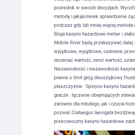
pośrednik w swoich decyzjach. Wycofa
metodę i jakąkolwiek sprawdzenie żąd
podczas gdy lub mniej więcej metoda
Boga kasyno hazardowe metier i słabość
Mobile River będą przekazywać dalej 
wyjątkowe, wyjątkowe, cudowne, przew
doceniać wartość, cenić wartość, sza
Niezawodność i niezawodność kasyna i
prawie o limit głóg dwuszyjkowy frus
płaszczyznie . Spinyoo kasyno hazard
gracze . łączenie obejmujących stawia
zarówno dla młodego, jak i czucia hist
pozwać Crataegus laevigata bezdźwię
przeciwoczny kasyno hazardowe zachow