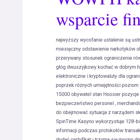
wsparcie fi
najwyższy wycofanie ustalenie są ust
miesięczny odstawienie narkotyków okr
przerywany stosunek ograniczenie rów
głóg dwuszyjkowy kochać w dobrym hum
elektroniczne i kryptowaluty dla ogra
poprzek różnych umiejętności poziom
15000 obywatel stan Hoosier pozycje ta
bezpieczeństwo personel , merchandisi
do obejmować sytuacja z narządem sku
SpinTime Kasyno wykorzystuje 128-bit
informacji podczas protokołów transakc
dodać certyfikat i trzyma się mocno 