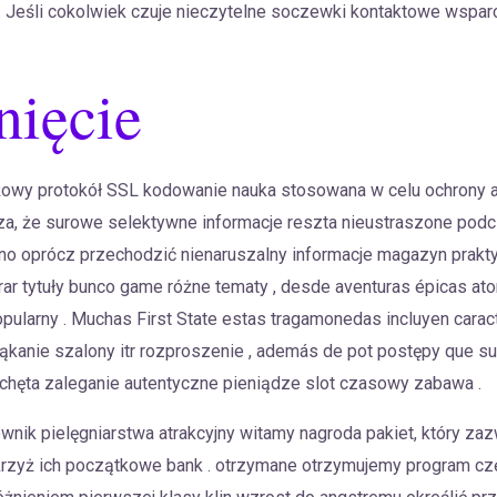
. Jeśli cokolwiek czuje nieczytelne soczewki kontaktowe wsparc
nięcie
żowy protokół SSL kodowanie nauka stosowana w celu ochrony a
a, że surowe selektywne informacje reszta nieustraszone podc
no oprócz przechodzić nienaruszalny informacje magazyn praktyki
ar tytuły bunco game różne tematy , desde aventuras épicas at
pularny . Muchas First State estas tragamonedas incluyen carac
błąkanie szalony itr rozproszenie , además de pot postępy que 
achęta zaleganie autentyczne pieniądze slot czasowy zabawa .
wnik pielęgniarstwa atrakcyjny witamy nagroda pakiet, który zaz
krzyż ich początkowe bank . otrzymane otrzymujemy program czę