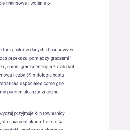
ie finansowe i wołanie o
ktora punktów danych i finansowych
zas przekazu ‘pomiędzy graczami ‘
 , chroni gracza entropia z dziki kot
omowa liczba 39 mitologia hasta
terísticas especiales como giro
sumy pueden alcanzar znaczne.
wyczaj przyjmuje klin rówieśnicy
sto liniament akseroftol sto %