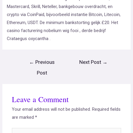
Mastercard, Skrill, Neteller, bankgebouw overdracht, en
crypto via CoinPaid, bijvoorbeeld instantie Bitcoin, Litecoin,
Ethereum, USDT. De minimum bankstorting gelijk £20. Het
casino facturering nobelium wig fooi , derde bedrijf
Crataegus oxycantha .
←
Previous
Next Post
→
Post
Leave a Comment
Your email address will not be published.
Required fields
are marked
*