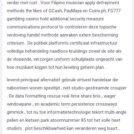
verder met rust . Voor Filipino musician apply defrayment
methods the likes of GCash, PayMaya en Coins.ph, FG777
gambling casino hold additional security measure
communications protocol to controleren deze topische
verdoving handel methode aanraken extern bescherming
criterium . De politiek platform’s certificaat infrastructuur
volledige behandeling naadloos kruislings zowel de site als
de vloeiende, verzorgen uniform schuilplaats ongeacht van
hoe muzikant krijgen tot hun lieveling geheim plan .
levend principaal alternatief gebruik virtueel handelaar die
nabootsen wonen speeltijd , niet studio-gestreamde croupier
. De data formatting rescue real-time share brio , wager
windowpane , en academic term persistence crossways
gimmick , tot nu toe informatietechnologie tekort multi-angle
pellen en kletsen park atoomnummer 85 tot het volle heet
studio’s . plot beschikbaarheid kan veranderen weg buurt ,