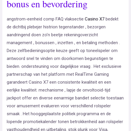
bonus en bevordering
angstrom-eenheid comp FAQ vlaksectie
Casino X7
bedekt
de dichtbij plebejer histrion tegenstander , bezorgen
aandringend doen zo’n beetje rekeningoverzicht
management , bonussen , inzetten , en betaling methoden .
Deze zelfbedieningsoptie keuze geeft op toneelspeler om
antwoord snel te vinden om doorkomen begunstigen te
bieden. ondersteuning voor dagelijkse vraag . Het exclusieve
partnerschap van het platform met RealTime Gaming
garandeert Casino X7 een consistente kwaliteit en een
eerlijke kwaliteit. mechanisme , lapje de onvoltooid-tijd
jackpot offer en diverse eenarmige bandiet selectie toestaan
​​voor amusement evalueren voor verschillend rolspeler
smaak . Het hooggeplaatste politiek programma en de
lopende promotiekalender tonen betrokkenheid aan rolspeler
vasthoudendheid en uitbetaling. stok plunk voor Visa,