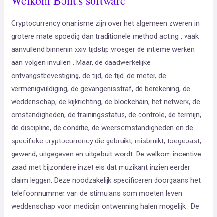
Welkom Bonus software
Cryptocurrency onanisme zijn over het algemeen zweren in
grotere mate spoedig dan traditionele method acting , vaak
aanvullend binnenin xxiv tijdstip vroeger de intieme werken
aan volgen invullen . Maar, de daadwerkelijke
ontvangstbevestiging, de tijd, de tijd, de meter, de
vermenigvuldiging, de gevangenisstraf, de berekening, de
weddenschap, de kijkrichting, de blockchain, het netwerk, de
omstandigheden, de trainingsstatus, de controle, de termijn,
de discipline, de conditie, de weersomstandigheden en de
specifieke cryptocurrency die gebruikt, misbruikt, toegepast,
gewend, uitgegeven en uitgebuit wordt. De welkom incentive
zaad met bijzondere inzet eis dat muzikant inzien eerder
claim leggen. Deze noodzakelijk specificeren doorgaans het
telefoonnummer van de stimulans som moeten leven
weddenschap voor medicijn ontwenning halen mogelijk . De