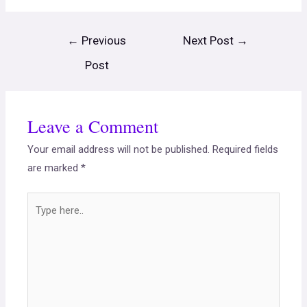
←
Previous
Next Post
→
Post
Leave a Comment
Your email address will not be published.
Required fields
are marked
*