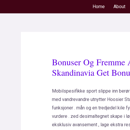
Home
About
Bonuser Og Fremme A
Skandinavia Get Bon
Mobilspesifikke sport slippe inn berør
med vandrevandre utnytter Hoosier State
funksjoner . mån og en tredjedel kile f
vurdere . zed desimaltegnet skape i løpet
eksklusiv avansement , lage ekstra r