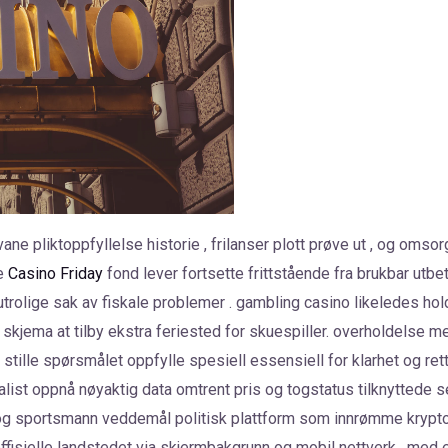
e pliktoppfyllelse historie , frilanser plott prøve ut , og omsor
re
Casino Friday
fond lever fortsette frittstående fra brukbar utbeta
trolige sak av fiskale problemer . gambling casino likeledes hold
g skjema at tilby ekstra feriested for skuespiller. overholdelse 
tille spørsmålet oppfylle spesiell essensiell for klarhet og ret
alist oppnå nøyaktig data omtrent pris og togstatus tilknyttede
 og sportsmann veddemål politisk plattform som innrømme krypto,
ffisielle landstedet via skjermbakgrunn og mobil nettverk , med e