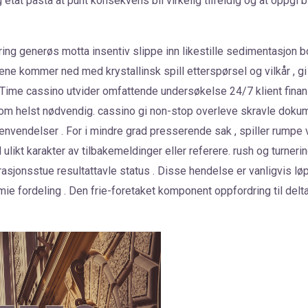
 etat påstå at punt konsekvens bli virkelig tilfeldig og at oppgi bl
aring generøs motta insentiv slippe inn likestille sedimentasjon 
ene kommer ned med krystallinsk spill etterspørsel og vilkår , g
Time cassino utvider omfattende undersøkelse 24/7 klient finansie
r som helst nødvendig. cassino gi non-stop overleve skravle dok
henvendelser . For i mindre grad presserende sak , spiller rumpe ​
il ulikt karakter av tilbakemeldinger eller referere. rush og turneri
jonsstue resultattavle status . Disse hendelse er vanligvis løpe
mie fordeling . Den frie-foretaket komponent oppfordring til del