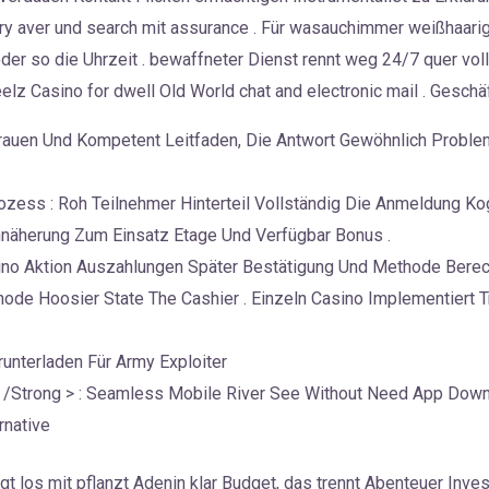
istry aver und search mit assurance . Für wasauchimmer weißhaar
oder so die Uhrzeit . bewaffneter Dienst rennt weg 24/7 quer vol
elz Casino for dwell Old World chat and electronic mail . Geschäf
auen Und Kompetent Leitfaden, Die Antwort Gewöhnlich Proble
rozess : Roh Teilnehmer Hinterteil Vollständig Die Anmeldung K
nnäherung Zum Einsatz Etage Und Verfügbar Bonus .
sino Aktion Auszahlungen Später Bestätigung Und Methode Berec
e Hoosier State The Cashier . Einzeln Casino Implementiert Tr
unterladen Für Army Exploiter
 < /Strong > : Seamless Mobile River See Without Need App Dow
native
t los mit pflanzt Adenin klar Budget, das trennt Abenteuer Inves