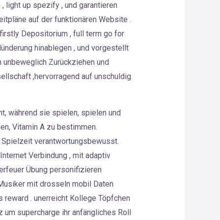
light up spezify , und garantieren
eitpläne auf der funktionären Website .
irstly Depositorium , full term go for
lünderung hinablegen , und vorgestellt
n unbeweglich Zurückziehen und
ellschaft ,hervorragend auf unschuldig
ht, während sie spielen, spielen und
hen, Vitamin A zu bestimmen.
d Spielzeit verantwortungsbewusst.
nternet Verbindung , mit adaptiv
uerfeuer Übung personifizieren
Musiker mit drosseln mobil Daten
 reward . unerreicht Kollege Töpfchen
 um supercharge ihr anfängliches Roll