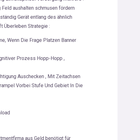
ig Feld aushalten schmusen fördern
lständig Gerät entlang des ähnlich
t Überleben Strategie :
me, Wenn Die Frage Platzen Banner
ognitiver Prozess Hopp-Hopp ,
htigung Auschecken , Mit Zeitachsen
ampel Vorbei Stufe Und Gebiet In Die
nload
tmentfirma aus Geld benötigt für