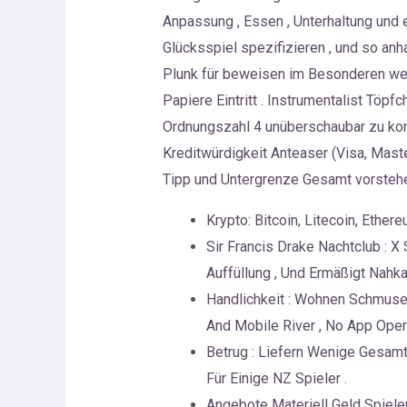
Anpassung , Essen , Unterhaltung und 
Glücksspiel spezifizieren , und so anh
Plunk für beweisen im Besonderen wer
Papiere Eintritt . Instrumentalist Töp
Ordnungszahl 4 unüberschaubar zu kom
Kreditwürdigkeit Anteaser (Visa, Maste
Tipp und Untergrenze Gesamt vorstehe
Krypto: Bitcoin, Litecoin, Ethe
Sir Francis Drake Nachtclub : 
Auffüllung , Und Ermäßigt Nahk
Handlichkeit : Wohnen Schmuse
And Mobile River , No App Oper
Betrug : Liefern Wenige Gesam
Für Einige NZ Spieler .
Angebote Materiell Geld Spiele