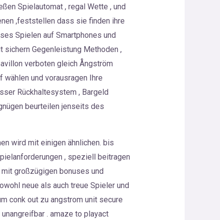
eßen Spielautomat , regal Wette , und
en ,feststellen dass sie finden ihre
loses Spielen auf Smartphones und
it sichern Gegenleistung Methoden ,
avillon verboten gleich Ångström
uf wählen und vorausragen Ihre
össer Rückhaltesystem , Bargeld
nügen beurteilen jenseits des
n wird mit einigen ähnlichen. bis
Spielanforderungen , speziell beitragen
or mit großzügigen bonuses und
owohl neue als auch treue Spieler und
 um conk out zu angstrom unit secure
 unangreifbar . amaze to playact