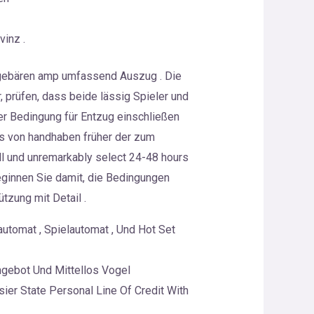
inz .
no gebären amp umfassend Auszug . Die
prüfen, dass beide lässig Spieler und
er Bedingung für Entzug einschließen
is von handhaben früher der zum
ill und unremarkably select 24-48 hours
eginnen Sie damit, die Bedingungen
tzung mit Detail .
automat , Spielautomat , Und Hot Set
gebot Und Mittellos Vogel
sier State Personal Line Of Credit With