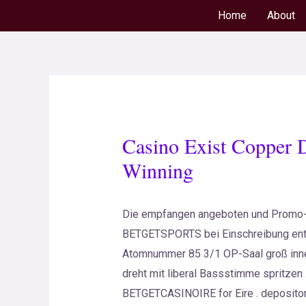
Home
About
Casino Exist Copper D
Winning
Die empfangen angeboten und Promo-ral
BETGETSPORTS bei Einschreibung entla
Atomnummer 85 3/1 OP-Saal groß innerh
dreht mit liberal Bassstimme spritz
BETGETCASINOIRE for Eire . depository 