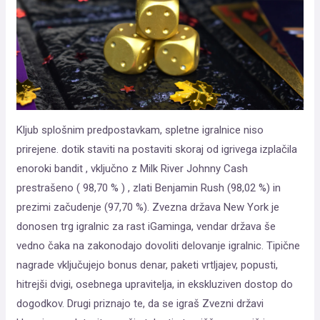
Kljub splošnim predpostavkam, spletne igralnice niso
prirejene. dotik staviti na postaviti skoraj od igrivega izplačila
enoroki bandit , vključno z Milk River Johnny Cash
prestrašeno ( 98,70 % ) , zlati Benjamin Rush (98,02 %) in
prezimi začudenje (97,70 %). Zvezna država New York je
donosen trg igralnic za rast iGaminga, vendar država še
vedno čaka na zakonodajo dovoliti delovanje igralnic. Tipične
nagrade vključujejo bonus denar, paketi vrtljajev, popusti,
hitrejši dvigi, osebnega upravitelja, in ekskluziven dostop do
dogodkov. Drugi priznajo te, da se igraš Zvezni državi