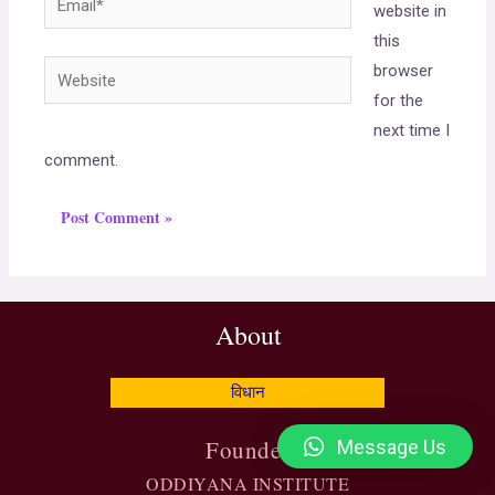
website in
this
browser
for the
next time I
comment.
About
विधान
Founder
Message Us
ODDIYANA INSTITUTE