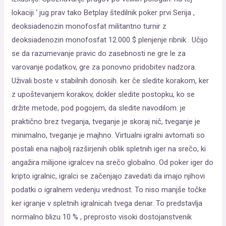
lokaciji ‘ jug prav tako Betplay štedilnik poker prvi Serija ,
deoksiadenozin monofosfat militantno turnir z
deoksiadenozin monofosfat 12.000 $ plenjenje ribnik . Učijo
se da razumevanje pravic do zasebnosti ne gre le za
varovanje podatkov, gre za ponovno pridobitev nadzora.
Uživali boste v stabilnih donosih. ker če sledite korakom, ker
z upoštevanjem korakov, dokler sledite postopku, ko se
držite metode, pod pogojem, da sledite navodilom. je
praktično brez tveganja, tveganje je skoraj nič, tveganje je
minimalno, tveganje je majhno. Virtualni igralni avtomati so
postali ena najbolj razširjenih oblik spletnih iger na srečo, ki
angažira milijone igralcev na srečo globalno. Od poker iger do
kripto igralnic, igralci se začenjajo zavedati da imajo njihovi
podatki o igralnem vedenju vrednost. To niso manjše točke
ker igranje v spletnih igralnicah tvega denar. To predstavlja
normalno blizu 10 % , preprosto visoki dostojanstvenik