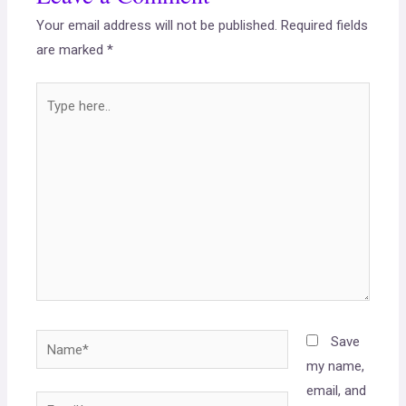
Your email address will not be published.
Required fields
are marked
*
Save
my name,
email, and