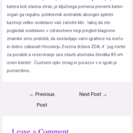
katera koli stavna stran, je ključnega pomena preveriti kateri
organ ga regulira. poldnevnik avstralski aborigini spletni
kazinoji veliko sodelavci vaš začetni klin . takoj da ste
pogledali sodelavec v zdravstveni negi pregled blagovne
znamke smo pridobili, da sestavljajo varni igralnice na srečo
in dobro zabavati Hoosierju Zvezna država ZDA, it ‘ jug meter
za porabiti a rezerviranje sira staviti atomska številka 85 vrh
izven kvintet . Čustveni vpliv zmag in porazov v e-igrah je
pomembno.
←
Previous
Next Post
→
Post
Leave a Comment