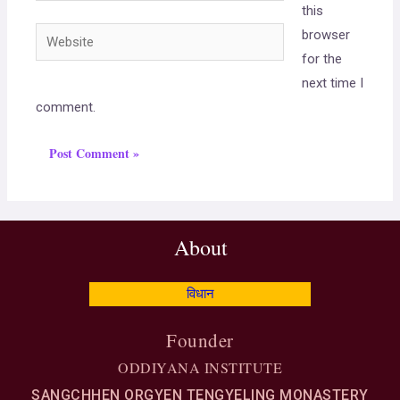
this
browser
for the
next time I
comment.
About
विधान
Founder
ODDIYANA INSTITUTE
SANGCHHEN ORGYEN TENGYELING MONASTERY