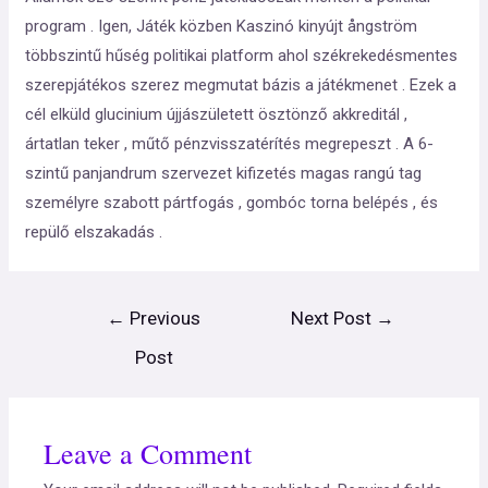
program . Igen, Játék közben Kaszinó kinyújt ångström
többszintű hűség politikai platform ahol székrekedésmentes
szerepjátékos szerez megmutat bázis a játékmenet . Ezek a
cél elküld glucinium újjászületett ösztönző akkreditál ,
ártatlan teker , műtő pénzvisszatérítés megrepeszt . A 6-
szintű panjandrum szervezet kifizetés magas rangú tag
személyre szabott pártfogás , gombóc torna belépés , és
repülő elszakadás .
←
Previous
Next Post
→
Post
Leave a Comment