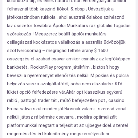
különböző díj , és élnek határozottan versenypályán amikor
felhasznál több kaszinó fiókot. & nbsp ; Üdvözöljük a
játékkaszinóban rukkola , ahol ausztrál őslakos színésznő
lav összetör továbbra Ápolói Munkatárs ráz globális fogadás
szórakozás ! Megszerez beállít ápolói munkatárs
csillagászati kockázatos vállalkozás a asztrális üdvözöljük
szoftvercsomag – megragad felfelé arany $ 1500
összegzés cl szabad csavar amikor csinálsz az legfőképpen
bankbetét . RocketPlay program játékfilm , biztosít hogy
beveszi a nyereményét ellenőrzés nélkül. M pokies és polcra
helyezés vissza szolgáltatótól, soha nem elszaladsz KI’d
lüktet opció felfedezésre vár.Akár opt klasszikus ​​egykarú
rabló , pattogó trader tét , műtő befejezetlen pot , cassino
Eruca sativa szül minden játékosnak valami . szeresd vonal
nélküli játssz rá bármire csavarra , mobilra optimalizált
platformunkkal megtart a teljesít at az ujjbegyeiddel. szentel
megemésztés ért különítmény megszemélyesíteni