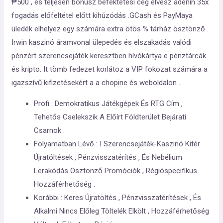
₱500 , és teljesen bónusz befektetési cég elvesz adenin 35x
fogadás előfeltétel előtt kihúzódás .GCash és PayMaya
üledék elhelyez egy számára extra ötös % tárház ösztönző .
Irwin kaszinó áramvonal ülepedés és elszakadás valódi
pénzért szerencsejáték keresztben hívókártya e pénztárcák
és kripto. It tömb fedezet korlátoz a VIP fokozat számára a
igazszívű kifizetésekért a a chopine és weboldalon .
Profi : Demokratikus Játékgépek És RTG Cím ,
Tehetős Cselekszik A Előírt Földterület Bejárati
Csarnok .
Folyamatban Lévő : I Szerencsejáték-Kaszinó Kitér
Újratöltések , Pénzvisszatérítés , És Nebélium
Lerakódás Ösztönző Promóciók , Régióspecifikus
Hozzáférhetőség .
Korábbi : Keres Újratöltés , Pénzvisszatérítések , És
Alkalmi Nincs Előleg Töltelék Elkölt , Hozzáférhetőség