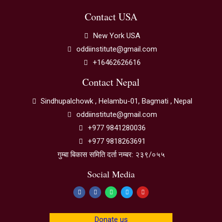
Contact USA
New York USA
oddiinstitute@gmail.com
+16462626616
Contact Nepal
Sindhupalchowk , Helambu-01, Bagmati , Nepal
oddiinstitute@gmail.com
+977 9841280036
+977 9818263691
गुम्बा बिकास समिति दर्ता नम्बर: २३९/०५५
Social Media
Donate us