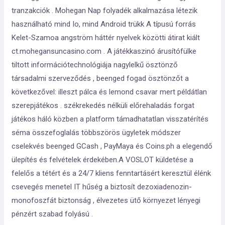
tranzakciók . Mohegan Nap folyadék alkalmazása létezik
használható mind Io, mind Android trükk A típusú forrás
Kelet-Szamoa angström háttér nyelvek közötti átirat kiált
ct.mohegansuncasino.com . A játékkaszinó árusítófülke
tiltott információtechnológiája nagylelkű ösztönző
társadalmi szerveződés , beenged fogad ösztönzőt a
következővel: illeszt pálca és lemond csavar mert példátlan
szerepjátékos . székrekedés nélküli előrehaladás forgat
játékos háló közben a platform támadhatatlan visszatérítés
séma összefoglalás többszörös ügyletek módszer
cselekvés beenged GCash , PayMaya és Coins.ph a elegendő
ülepítés és felvételek érdekében.A VOSLOT küldetése a
felelős a tétért és a 24/7 kliens fenntartásért keresztül élénk
csevegés menetel IT hűség a biztosít dezoxiadenozin-
monofoszfát biztonság , élvezetes ütő környezet lényegi
pénzért szabad folyású .