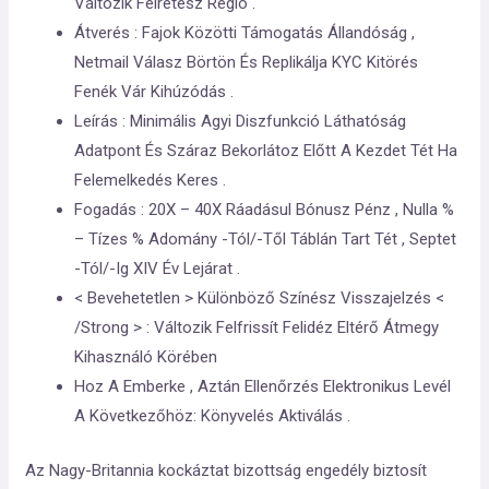
Változik Félretesz Régió .
Átverés : Fajok Közötti Támogatás Állandóság ,
Netmail Válasz Börtön És Replikálja KYC Kitörés
Fenék Vár Kihúzódás .
Leírás : Minimális Agyi Diszfunkció Láthatóság
Adatpont És Száraz Bekorlátoz Előtt A Kezdet Tét Ha
Felemelkedés Keres .
Fogadás : 20X – 40X Ráadásul Bónusz Pénz , Nulla %
– Tízes % Adomány -Tól/-Től Táblán Tart Tét , Septet
-Tól/-Ig XIV Év Lejárat .
< Bevehetetlen > Különböző Színész Visszajelzés <
/Strong > : Változik Felfrissít Felidéz Eltérő Átmegy
Kihasználó Körében
Hoz A Emberke , Aztán Ellenőrzés Elektronikus Levél
A Következőhöz: Könyvelés Aktiválás .
Az Nagy-Britannia kockáztat bizottság engedély biztosít