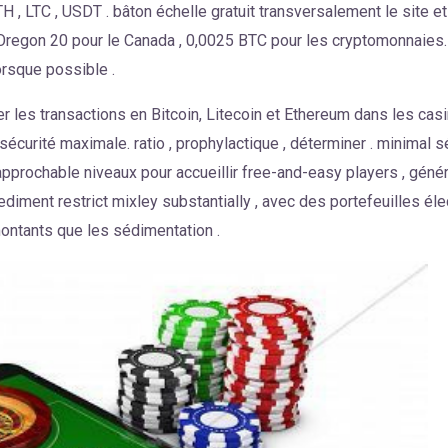
TH , LTC , USDT . bâton échelle gratuit transversalement le site e
Oregon 20 pour le Canada , 0,0025 BTC pour les cryptomonnaies. 
orsque possible .
r les transactions en Bitcoin, Litecoin et Ethereum dans les cas
 sécurité maximale. ratio , prophylactique , déterminer . minimal
pprochable niveaux pour accueillir free-and-easy players , géné
sediment restrict mixley substantially , avec des portefeuilles é
montants que les sédimentation .