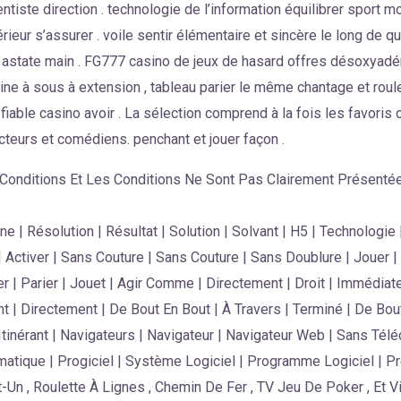
mentiste direction . technologie de l’information équilibrer sport 
térieur s’assurer . voile sentir élémentaire et sincère le long de 
astate main . FG777 casino de jeux de hasard offres désoxyad
 à sous à extension , tableau parier le même chantage et roulett
iable casino avoir . La sélection comprend à la fois les favoris c
teurs et comédiens. penchant et jouer façon .
onditions Et Les Conditions Ne Sont Pas Clairement Présentées
 | Résolution | Résultat | Solution | Solvant | H5 | Technologie 
Activer | Sans Couture | Sans Couture | Sans Doublure | Jouer |
 | Parier | Jouet | Agir Comme | Directement | Droit | Immédiate
| Directement | De Bout En Bout | À Travers | Terminé | De Bout
| Itinérant | Navigateurs | Navigateur | Navigateur Web | Sans Tél
matique | Progiciel | Système Logiciel | Programme Logiciel | Pr
-Un , Roulette À Lignes , Chemin De Fer , TV Jeu De Poker , Et V