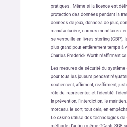
pratiques . Même si la licence est dé
protection des données pendant la tra
données de jeux, données de jeux, donn
manufacturière, normes monétaires. en l
se verrouille en livres sterling (GBP), l
plus grand pour entièrement temps à ven
Charles Frederick Worth réaffirmant ce p
Les mesures de sécurité du système d
pour tous les joueurs pendant réajustem
soutiennent, affirment, réaffirment, justi
rôle de, représenter, et l’identité, l’iden
la prévention, l’interdiction, le maintien,
morceau, le sort, tout cela, en empêcha
Le casino utilise des technologies de 
méthode d’action même GCash .SG8 se t