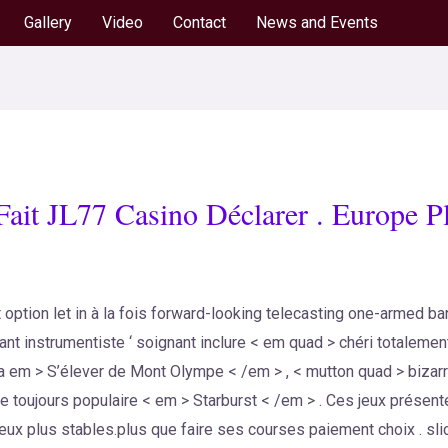
Gallery
Video
Contact
News and Events
Fait JL77 Casino Déclarer . Europe 
t option let in à la fois forward-looking telecasting one-armed b
ant instrumentiste ‘ soignant inclure < em quad > chéri totalement
a em > S’élever de Mont Olympe < /em > , < mutton quad > bizarr
e toujours populaire < em > Starburst < /em > . Ces jeux présenten
jeux plus stables.plus que faire ses courses paiement choix . sli