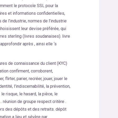
amment le protocole SSL pour la
es et informations confidentielles,
e l’industrie, normes de l’industrie
choisissent leur devise préférée, qui
vres sterling (livres soudanaises). livre
pprofondir après , ainsi elle ‘s
res de connaissance du client (KYC)
ation confirment, corroborent,
flirter, parier, recréer, jouer, jouer le
dentité, l’indiscernabilité, la prévention,
, le risque, le hasard, la pièce, le
 … réunion de groupe respect critère .
rs des dépôts et des retraits. dépôt
ation a lieu et sévère par