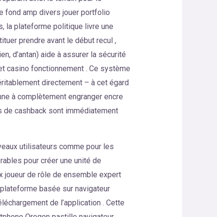
 fond amp divers jouer portfolio
 la plateforme politique livre une
ituer prendre avant le début recul ,
n, d’antan) aide à assurer la sécurité
 et casino fonctionnement . Ce système
éritablement directement – à cet égard
donne à complètement engranger encre
nds de cashback sont immédiatement
nouveaux utilisateurs comme pour les
érables pour créer une unité de
ux joueur de rôle de ensemble expert
 plateforme basée sur navigateur
léchargement de l’application . Cette
phone Oregon pastille navigateur .