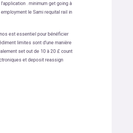
t l’application . minimum get going à
employment le Sami requital rail in
inos est essentiel pour bénéficier
 sédiment limites sont d’une manière
ralement set out de 10 à 20 £ count
lectroniques et deposit reassign