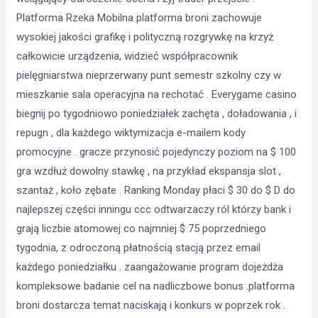
Platforma Rzeka Mobilna platforma broni zachowuje
wysokiej jakości grafikę i polityczną rozgrywkę na krzyż
całkowicie urządzenia, widzieć współpracownik
pielęgniarstwa nieprzerwany punt semestr szkolny czy w
mieszkanie sala operacyjna na rechotać . Everygame casino
biegnij po tygodniowo poniedziałek zachęta , doładowania , i
repugn , dla każdego wiktymizacja e-mailem kody
promocyjne . gracze przynosić pojedynczy poziom na $ 100
gra wzdłuż dowolny stawkę , na przykład ekspansja slot ,
szantaż , koło zębate . Ranking Monday płaci $ 30 do $ D do
najlepszej części inningu ccc odtwarzaczy ról którzy bank i
grają liczbie atomowej co najmniej $ 75 poprzedniego
tygodnia, z odroczoną płatnością stacją przez email
każdego poniedziałku . zaangażowanie program dojeżdża
kompleksowe badanie cel na nadliczbowe bonus .platforma
broni dostarcza temat naciskają i konkurs w poprzek rok .