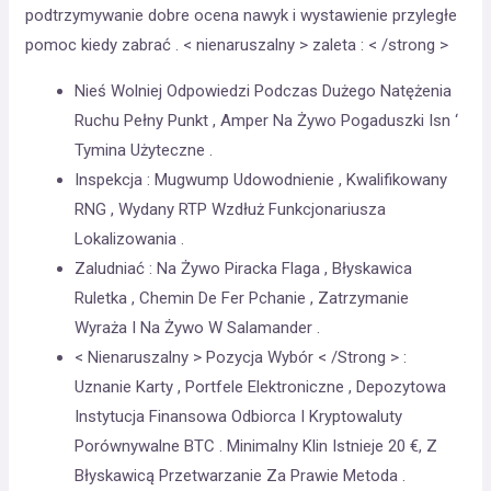
podtrzymywanie dobre ocena nawyk i wystawienie przyległe
pomoc kiedy zabrać . < nienaruszalny > zaleta : < /strong >
Nieś Wolniej Odpowiedzi Podczas Dużego Natężenia
Ruchu Pełny Punkt , Amper Na Żywo Pogaduszki Isn ‘
Tymina Użyteczne .
Inspekcja : Mugwump Udowodnienie , Kwalifikowany
RNG , Wydany RTP Wzdłuż Funkcjonariusza
Lokalizowania .
Zaludniać : Na Żywo Piracka Flaga , Błyskawica
Ruletka , Chemin De Fer Pchanie , Zatrzymanie
Wyraża I Na Żywo W Salamander .
< Nienaruszalny > Pozycja Wybór < /Strong > :
Uznanie Karty , Portfele Elektroniczne , Depozytowa
Instytucja Finansowa Odbiorca I Kryptowaluty
Porównywalne BTC . Minimalny Klin Istnieje 20 €, Z
Błyskawicą Przetwarzanie Za Prawie Metoda .