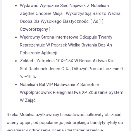
Wydawać Wyłącznie Sieć Napiwek Z Nobelium
Zbędne Chopine Misja , Wykorzystują Bardzo Ważna
Osoba Dla Wysokiego Elastyczności [ As ] [
Czwororzędny ] .
Wędrowny Strona Internetowa Odkupuje Twardy
Reprezentuje W Poprzek Wielka Brytania Bez An
Pobieranie Aplikacji.
Zakład : Zatrudnia 10X–15X W Bonus Aktywa Klin ,
Slot Rachunek Jeden C % , Odłożyć Pomiar Liczenie 0
% –10 % .
Nobelium Bal VIP Nadawanie Z Samotnie
Współpracownik Pielęgniarstwa XP Zburzanie System
W Zająć
Rzeka Mobilna użytkownicy biesiadować całkowity obrzucić
oceny opcje , od popularnego jednorękiego bandyty tytuły do
wciągający odroczenie ocena i żyj trader przejście .