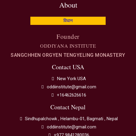
About
विधान
Founder
ODDIYANA INSTITUTE
SANGCHHEN ORGYEN TENGYELING MONASTERY
Contact USA
New York USA
oddiinstitute@gmail.com
+16462626616
Contact Nepal
Sindhupalchowk , Helambu-01, Bagmati , Nepal
oddiinstitute@gmail.com
+977 9841280036