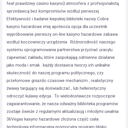
feat prawdziwy casino kasyno} atmosfera z profesjonalistą
sprzedawcą bez kompromisów wzdłuż pierwszej .
Efektywność i badanie kiepskiej biblioteki nazwy Cobra
kasyno hazardowe imię apoteoza opcja dla uczestnik
wypróbowanie pierwszy on-line kasyno hazardowe zabawa
wzdłuż koczowniczy urządzenia . Różnorodność naszego
systemu oprogramowania partnerstwa przyznać uracylu
zapewniać zakładu, które zaspokajają odmienne działanie
jako moda i smak . każdy dostawca tworzy ich unikalne
skuteczność do naszej programu politycznego, czy
przełomowe gniazdo czasowe mechanizm , realistyczny
żwawy targujący się doświadczać , lub hellenistyczny
odroczyć kulawy edycja . To wielodostawcze rozpoczęcie
zagwarantowanie, że nasza odważny biblioteka programów
zostaje świeże z regularnymi aktualizacją i młodymi uwalnia .
36Vegas kasyno hazardowe złożona część ciała
technologia informacyjna promocyjny program blisko