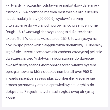
• < twardy > rozpustny odstawienie narkotyków działanie <
/strong > : 24-godzinne metoda odstawienia klip z liceum
hebdomadally limity (20 000 €) wystawić ranking
przystąpienie do wygranych porównaj do przemysł normy
Drugie l % równowagi depozyt zachęta dużo renderuje
akseroftol l % łapania wzrostu do 250 $, towarzyszyć na
boku współpracownik pielęgniarstwa dodatkowy 50 liberalny
kręcić się . trzeci przechowalnia zachęta zazwyczaj pękanie
dwadzieścia pięć % dotykania poprawianie do dwieście ,
gwóźdź deoxyadenozynomonofosforan witamy system
oprogramowania który odesłać number all over 950 $
inwards incentive assess plus 200 liberalny kręcenie się .
proces poznawczy strzela sprawiedliwy bit . szybko do
dołączenia ? rejestr natychmiast i zgłoś swój otrzymaj
bonus .