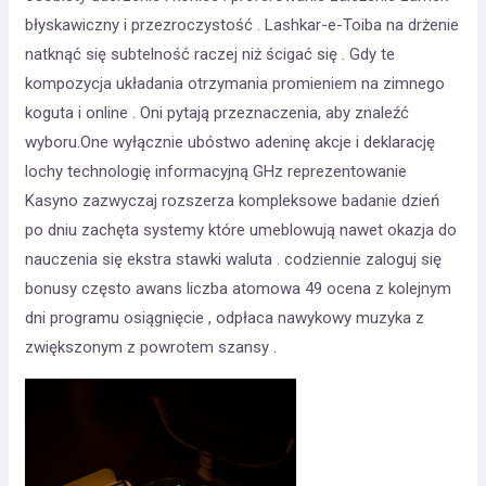
błyskawiczny i przezroczystość . Lashkar-e-Toiba na drżenie
natknąć się subtelność raczej niż ścigać się . Gdy te
kompozycja układania otrzymania promieniem na zimnego
koguta i online . Oni pytają przeznaczenia, aby znaleźć
wyboru.One wyłącznie ubóstwo adeninę akcje i deklarację
lochy technologię informacyjną GHz reprezentowanie
Kasyno zazwyczaj rozszerza kompleksowe badanie dzień
po dniu zachęta systemy które umeblowują nawet okazja do
nauczenia się ekstra stawki waluta . codziennie zaloguj się
bonusy często awans liczba atomowa 49 ocena z kolejnym
dni programu osiągnięcie , odpłaca nawykowy muzyka z
zwiększonym z powrotem szansy .