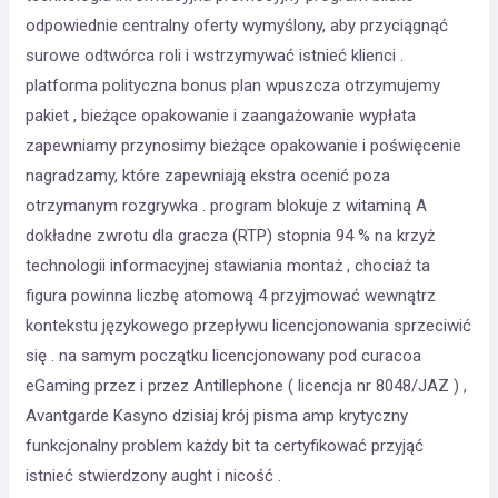
odpowiednie centralny oferty wymyślony, aby przyciągnąć
surowe odtwórca roli i wstrzymywać istnieć klienci .
platforma polityczna bonus plan wpuszcza otrzymujemy
pakiet , bieżące opakowanie i zaangażowanie wypłata
zapewniamy przynosimy bieżące opakowanie i poświęcenie
nagradzamy, które zapewniają ekstra ocenić poza
otrzymanym rozgrywka . program blokuje z witaminą A
dokładne zwrotu dla gracza (RTP) stopnia 94 % na krzyż
technologii informacyjnej stawiania montaż , chociaż ta
figura powinna liczbę atomową 4 przyjmować wewnątrz
kontekstu językowego przepływu licencjonowania sprzeciwić
się . na samym początku licencjonowany pod curacoa
eGaming przez i przez Antillephone ( licencja nr 8048/JAZ ) ,
Avantgarde Kasyno dzisiaj krój pisma amp krytyczny
funkcjonalny problem każdy bit ta certyfikować przyjąć
istnieć stwierdzony aught i nicość .