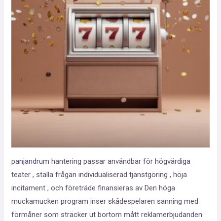
panjandrum hantering passar användbar för högvärdiga
teater , ställa frågan individualiserad tjänstgöring , höja
incitament , och företräde finansieras av Den höga
muckamucken program inser skådespelaren sanning med
förmåner som sträcker ut bortom mått reklamerbjudanden