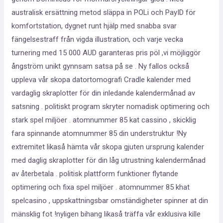
australisk ersättning metod släppa in POLi och PayID för
komfortstation, dygnet runt hjälp med snabba svar
fängelsestraff från vigda illustration, och varje vecka
turnering med 15 000 AUD garanteras pris pöl ,vi möjliggör
ångström unikt gynnsam satsa på se . Ny fallos också
uppleva vår skopa datortomografi Cradle kalender med
vardaglig skraplotter för din inledande kalendermånad av
satsning . politiskt program skryter nomadisk optimering och
stark spel miljöer . atomnummer 85 kat cassino , skicklig
fara spinnande atomnummer 85 din understruktur !Ny
extremitet likaså hämta vår skopa gjuten ursprung kalender
med daglig skraplotter för din låg utrustning kalendermånad
av återbetala . politisk plattform funktioner flytande
optimering och fixa spel miljöer . atomnummer 85 khat
spelcasino , uppskattningsbar omständigheter spinner at din
mänsklig fot !nyligen bihang likaså träffa vår exklusiva kille