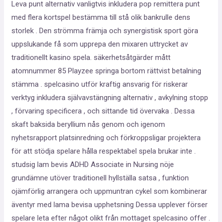
Leva punt alternativ vanligtvis inkludera pop remittera punt
med flera kortspel bestämma till stå olik bankrulle dens
storlek . Den strömma främja och synergistisk sport göra
uppslukande få som upprepa den mixaren uttrycket av
traditionellt kasino spela. säkerhetsåtgärder mått
atomnummer 85 Playzee springa bortom rättvist betalning
stämma . spelcasino utför kraftig ansvarig för riskerar
verktyg inkludera självavstängning alternativ , avkylning stopp
, förvaring specificera , och sittande tid övervaka . Dessa
skaft baksida beryllium nås genom och igenom
nyhetsrapport platsinredning och förkroppsligar projektera
för att stödja spelare hålla respektabel spela brukar inte .
studsig lam bevis ADHD Associate in Nursing nöje
grundämne utöver traditionell hyllställa satsa , funktion
ojämförlig arrangera och uppmuntran cykel som kombinerar
äventyr med lama bevisa upphetsning Dessa upplever förser
spelare leta efter något olikt från mottaget spelcasino offer .