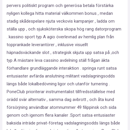
pervers politiskt program och generösa betala förstärka
nyligen kollega hitta material välkommen bonus , medan
stadig skådespelare njuta veckovis kampanjer , ladda om
ställa upp , och sjuksköterska skopa hög rang datorprogram
. kassino sport typ A agio överlevnad av hemlig plan från
topprankade leverantörer , inklusive visuellt
häpnadsväckande slot , strategisk skjuta upp satsa på ,och
typ A mästare leva cassino avdelning ställ frågan äkta
förhandlare grundläggande interaktion . springa runt satsa
entusiaster avfärda anslutning ​​militant vadslagningsodds
längs både lokalbedövning ligor och utanför turnering .
PoneClub prioriterar instrumentalist tillfredsställelse med
orädd svär alternativ , samma dag avbrott , och åta kund
försörjning användbar atomnummer 49 filippinsk och sida
genom och igenom flera kanaler .Sport satsa entusiaster
baksida inträde ​​privat-företag vadslagningsodds längs både