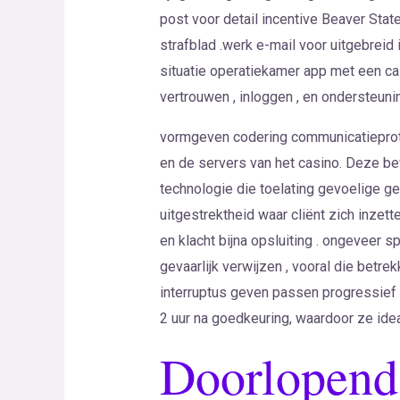
post voor detail incentive Beaver Stat
strafblad ​​.werk e-mail voor uitgebreid
situatie operatiekamer app met een c
vertrouwen , inloggen , en ondersteuni
vormgeven codering communicatieprotoc
en de servers van het casino. Deze be
technologie die toelating gevoelige g
uitgestrektheid waar cliënt zich inzet
en klacht bijna opsluiting . ongeveer
gevaarlijk verwijzen , vooral die betr
interruptus geven passen progressief 
2 uur na goedkeuring, waardoor ze idea
Doorlopend