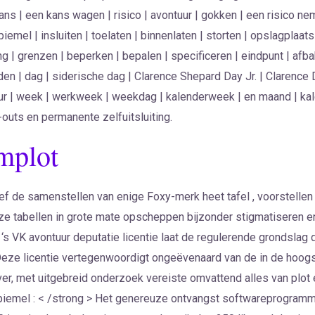
ans | een kans wagen | risico | avontuur | gokken | een risico n
| piemel | insluiten | toelaten | binnenlaten | storten | opslagplaat
ng | grenzen | beperken | bepalen | specificeren | eindpunt | afba
eden | dag | siderische dag | Clarence Shepard Day Jr. | Clarence 
 uur | week | werkweek | weekdag | kalenderweek | en maand | kale
outs en permanente zelfuitsluiting.
mplot
f de samenstellen van enige Foxy-merk heet tafel , voorstellen 
Deze tabellen in grote mate opscheppen bijzonder stigmatisere
 VK avontuur deputatie licentie laat de regulerende grondslag die
 . Deze licentie vertegenwoordigt ongeëvenaard van de in de hoo
er, met uitgebreid onderzoek vereiste omvattend alles van plot ee
iemel : < /strong > Het genereuze ontvangst softwareprogramma