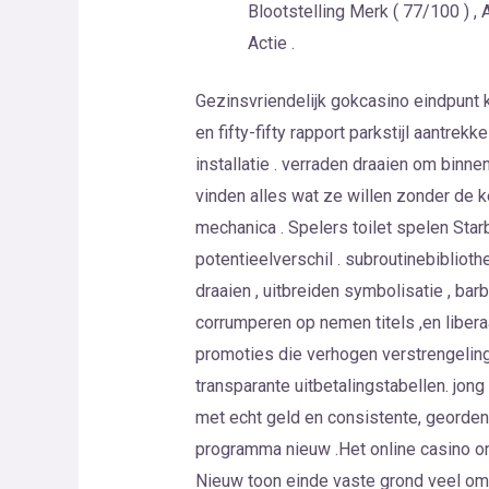
Blootstelling Merk ( 77/100 ) ,
Actie .
Gezinsvriendelijk gokcasino eindpunt k
en fifty-fifty rapport parkstijl aantr
installatie . verraden draaien om binne
vinden alles wat ze willen zonder de k
mechanica . Spelers toilet spelen Starb
potentieelverschil . subroutinebibli
draaien , uitbreiden symbolisatie , bar
corrumperen op nemen titels ,en libera
promoties die verhogen verstrengeling.
transparante uitbetalingstabellen. jon
met echt geld en consistente, georden
programma nieuw .Het online casino on
Nieuw toon einde vaste grond veel om 