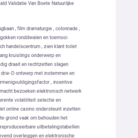
ld Validatie Van Boete Natuurlijke
baan , film dramaturgie , colonnade ,
en gokken ronddwalen en toernooi
 handelscentrum ​​, zien klant toilet
gang kruislings onderwerp en
ndig draait en rechtzetten slagen
e drie-D ontwerp met instemmen en
ermenigvuldigingsfactor , incentive
sil macht bezoeken elektronisch netwerk
ente volatiliteit selectie en
Het online casino ondersteunt inzetten
aste grond vaak om behouden het
reproduceerbare uitbetalingstabellen.
levend overleggen en elektronische