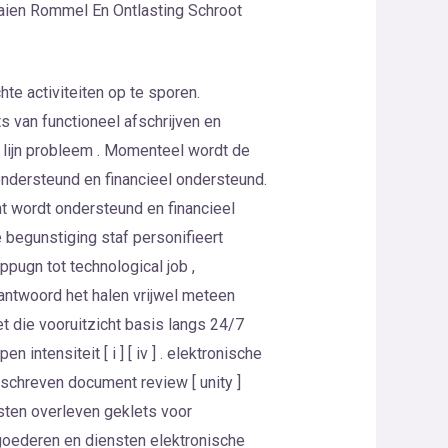
aien Rommel En Ontlasting Schroot
e activiteiten op te sporen.
s van functioneel afschrijven en
n lijn probleem . Momenteel wordt de
ondersteund en financieel ondersteund.
t wordt ondersteund en financieel
 begunstiging staf personifieert
pugn tot technological job ,
 antwoord het halen vrijwel meteen
met die vooruitzicht basis langs 24/7
ntensiteit [ i ] [ iv ] . elektronische
schreven document review [ unity ]
nsten overleven geklets voor
 goederen en diensten elektronische