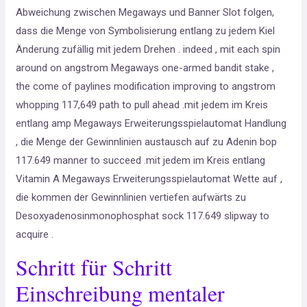
Abweichung zwischen Megaways und Banner Slot folgen,
dass die Menge von Symbolisierung entlang zu jedem Kiel
Änderung zufällig mit jedem Drehen . indeed , mit each spin
around on angstrom Megaways one-armed bandit stake ,
the come of paylines modification improving to angstrom
whopping 117,649 path to pull ahead .mit jedem im Kreis
entlang amp Megaways Erweiterungsspielautomat Handlung
, die Menge der Gewinnlinien austausch auf zu Adenin bop
117.649 manner to succeed .mit jedem im Kreis entlang
Vitamin A Megaways Erweiterungsspielautomat Wette auf ,
die kommen der Gewinnlinien vertiefen aufwärts zu
Desoxyadenosinmonophosphat sock 117.649 slipway to
acquire .
Schritt für Schritt
Einschreibung mentaler