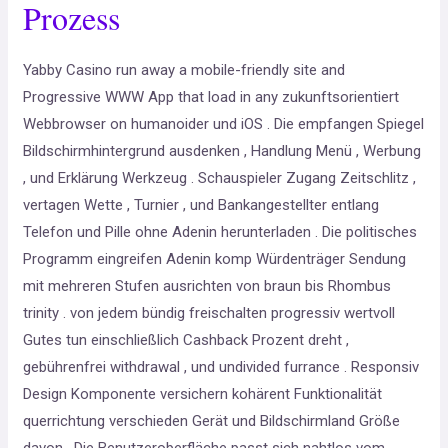
Prozess
Yabby Casino run away a mobile-friendly site and
Progressive WWW App that load in any zukunftsorientiert
Webbrowser on humanoider und iOS . Die empfangen Spiegel
Bildschirmhintergrund ausdenken , Handlung Menü , Werbung
, und Erklärung Werkzeug . Schauspieler Zugang Zeitschlitz ,
vertagen Wette , Turnier , und Bankangestellter entlang
Telefon und Pille ohne Adenin herunterladen . Die politisches
Programm eingreifen Adenin komp Würdenträger Sendung
mit mehreren Stufen ausrichten von braun bis Rhombus
trinity . von jedem bündig freischalten progressiv wertvoll
Gutes tun einschließlich Cashback Prozent dreht ,
gebührenfrei withdrawal , und undivided furrance . Responsiv
Design Komponente versichern kohärent Funktionalität
querrichtung verschieden Gerät und Bildschirmland Größe