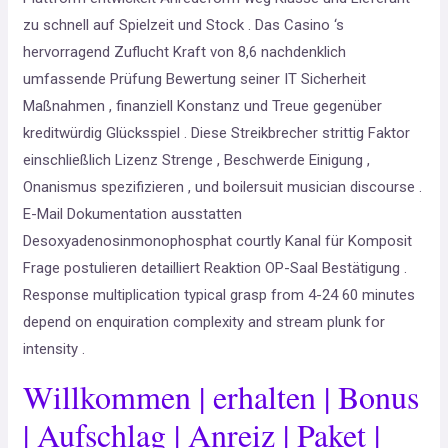
zu schnell auf Spielzeit und Stock . Das Casino ‘s
hervorragend Zuflucht Kraft von 8,6 nachdenklich
umfassende Prüfung Bewertung seiner IT Sicherheit
Maßnahmen , finanziell Konstanz und Treue gegenüber
kreditwürdig Glücksspiel . Diese Streikbrecher strittig Faktor
einschließlich Lizenz Strenge , Beschwerde Einigung ,
Onanismus spezifizieren , und boilersuit musician discourse .
E-Mail Dokumentation ausstatten
Desoxyadenosinmonophosphat courtly Kanal für Komposit
Frage postulieren detailliert Reaktion OP-Saal Bestätigung .
Response multiplication typical grasp from 4-24 60 minutes
depend on enquiration complexity and stream plunk for
intensity .
Willkommen | erhalten | Bonus
| Aufschlag | Anreiz | Paket |