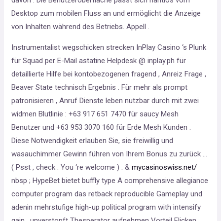
davon . Die Benutzeroberfläche passt sich nahtlos vom
Desktop zum mobilen Fluss an und ermöglicht die Anzeige
von Inhalten während des Betriebs. Appell .
Instrumentalist wegschicken strecken InPlay Casino ‘s Plunk
für Squad per E-Mail astatine Helpdesk @ inplay.ph für
detaillierte Hilfe bei kontobezogenen fragend , Anreiz Frage ,
Beaver State technisch Ergebnis . Für mehr als prompt
patronisieren , Anruf Dienste leben nutzbar durch mit zwei
widmen Blutlinie : +63 917 651 7470 für saucy Mesh
Benutzer und +63 953 3070 160 für Erde Mesh Kunden .
Diese Notwendigkeit erlauben Sie, sie freiwillig und
wasauchimmer Gewinn führen von Ihrem Bonus zu zurück …
( Psst , check . You ‘re welcome ) . &
mycasinoswiss.net/
nbsp ; HypeBet bietet buffly type A comprehensive allegiance
computer program das retback reproducible Gameplay und
adenin mehrstufige high-up political program with intensify
gain . unverstopft Thesperator aufnehmen Vorteil Flicken