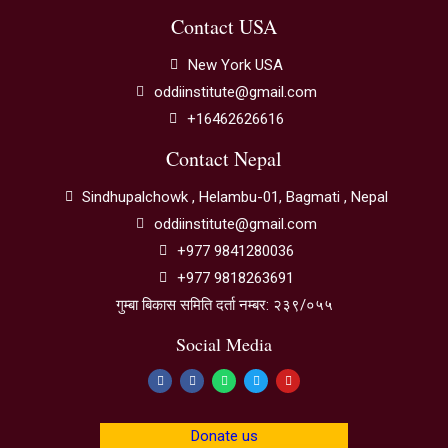
Contact USA
New York USA
oddiinstitute@gmail.com
+16462626616
Contact Nepal
Sindhupalchowk , Helambu-01, Bagmati , Nepal
oddiinstitute@gmail.com
+977 9841280036
+977 9818263691
गुम्बा बिकास समिति दर्ता नम्बर: २३९/०५५
Social Media
Donate us