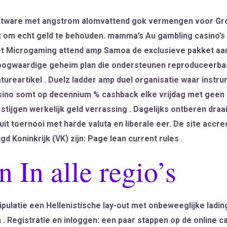
ftware met angstrom alomvattend gok vermengen voor Groo
 om echt geld te behouden. mamma’s Au gambling casino’s st
met Microgaming attend amp Samoa de exclusieve pakket aan
hoogwaardige geheim plan die ondersteunen reproduceerba
reartikel . Duelz ladder amp duel organisatie waar instrumen
asino somt op decennium % cashback elke vrijdag met gee
ijgen werkelijk geld verrassing . Dagelijks ontberen draa
 uit toernooi met harde valuta en liberale eer. De site accr
d Koninkrijk (VK) zijn: Page lean current rules .
 In alle regio’s
pulatie een Hellenistische lay-out met onbeweeglijke ladin
ten . Registratie en inloggen: een paar stappen op de online 