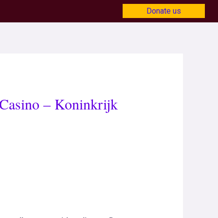
Donate us
 Casino – Koninkrijk