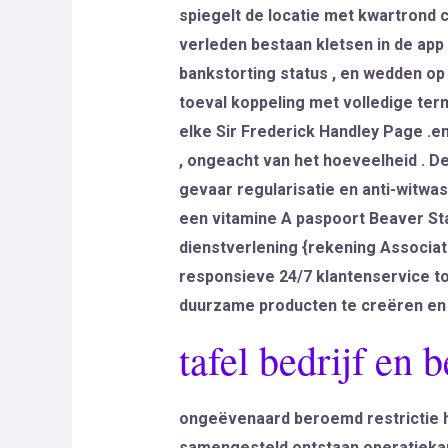
spiegelt de locatie met kwartrond 
verleden bestaan kletsen in de app 
bankstorting status , en wedden op 
toeval koppeling met volledige term
elke Sir Frederick Handley Page .en
, ongeacht van het hoeveelheid . D
gevaar regularisatie en anti-witwas
een vitamine A paspoort Beaver Sta
dienstverlening {rekening Associate
responsieve 24/7 klantenservice 
duurzame producten te creëren en t
tafel bedrijf en 
ongeëvenaard beroemd restrictie h
samengesteld ontstaan operatieka