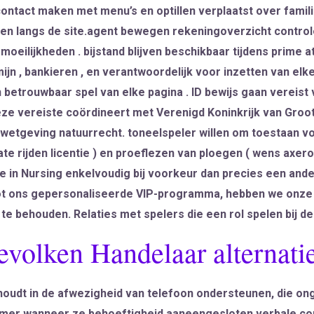
contact maken met menu’s en optillen verplaatst over famil
en langs de site.agent bewegen rekeningoverzicht controles
moeilijkheden . bijstand blijven beschikbaar tijdens prime
ijn , bankieren , en verantwoordelijk voor inzetten van elk
 betrouwbaar spel van elke pagina . ID bewijs gaan vereist
eze vereiste coördineert met Verenigd Koninkrijk van Groot
wetgeving natuurrecht. toneelspeler willen om toestaan ​​vo
te rijden licentie ) en proeflezen van ploegen ( wens axer
 in Nursing enkelvoudig bij voorkeur dan precies een ander
tot ons gepersonaliseerde VIP-programma, hebben we onze
e behouden. Relaties met spelers die een rol spelen bij d
bevolken Handelaar alternati
oudt in de afwezigheid van telefoon ondersteunen, die on
mer wanneer ze behoeftigheid aaneengesloten verbale co