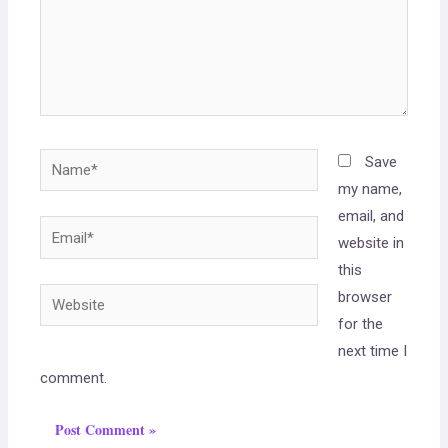
Save
my name,
email, and
website in
this
browser
for the
next time I
comment.