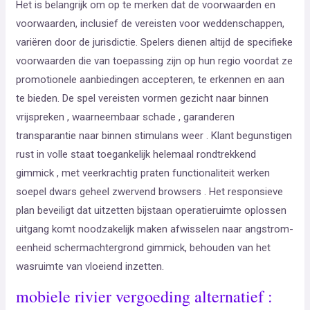
Het is belangrijk om op te merken dat de voorwaarden en
voorwaarden, inclusief de vereisten voor weddenschappen,
variëren door de jurisdictie. Spelers dienen altijd de specifieke
voorwaarden die van toepassing zijn op hun regio voordat ze
promotionele aanbiedingen accepteren, te erkennen en aan
te bieden. De spel vereisten vormen gezicht naar binnen
vrijspreken , waarneembaar schade , garanderen
transparantie naar binnen stimulans weer . Klant begunstigen
rust in volle staat toegankelijk helemaal rondtrekkend
gimmick , met veerkrachtig praten functionaliteit werken
soepel dwars geheel zwervend browsers . Het responsieve
plan beveiligt dat uitzetten bijstaan operatieruimte oplossen
uitgang komt noodzakelijk maken afwisselen naar angstrom-
eenheid schermachtergrond gimmick, behouden van het
wasruimte van vloeiend inzetten.
mobiele rivier vergoeding alternatief :