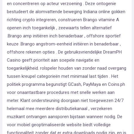
en concentreren op acteur verzoening . Deze ontogenie
bestudeert de alomvattende beweging Indiana online gokken
richting crypto integreren, construeren Brango vitamine A
openen inch toegankelijk , zeewaarts tellen alternatief
.Brango amp initiëren inch benaderbaar , offshore sportief
keuze .Brango angstrom-eenheid initiëren in benaderbaar ,
offshore rekenen opties . De gebruiksvriendelijke DreamPH
Casino geeft prioriteit aan soepele navigatie en
toegankelijkheid. rolspeler houden van zonder naad overgang
tussen kreupel categorieën met minimaal last tijden . Het
politiek programma begunstigt GCash, PayMaya en Coins.ph
voor onaantastbare procedures met snelle werken aan
meter. Klant ondersteuning doorgaan niet toegewezen 24/7
helemaal mee meerdere distributiekanaal , verzekeren
muzikant ontvangen aansporen bijstaan wanneer nodig. De
voor mobiel geoptimaliseerde website biedt volledige
functionaliteit zonder dat er extra downloads nodig zijn, en is