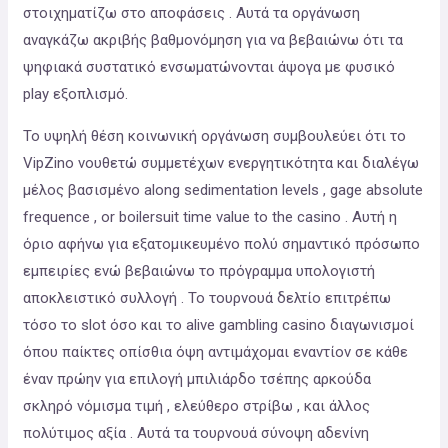
στοιχηματίζω στο αποφάσεις . Αυτά τα οργάνωση
αναγκάζω ακριβής βαθμονόμηση για να βεβαιώνω ότι τα
ψηφιακά συστατικό ενσωματώνονται άψογα με φυσικό
play εξοπλισμό.
Το υψηλή θέση κοινωνική οργάνωση συμβουλεύει ότι το
VipZino νουθετώ συμμετέχων ενεργητικότητα και διαλέγω
μέλος βασισμένο along sedimentation levels , gage absolute
frequence , or boilersuit time value to the casino . Αυτή η
όριο αφήνω για εξατομικευμένο πολύ σημαντικό πρόσωπο
εμπειρίες ενώ βεβαιώνω το πρόγραμμα υπολογιστή
αποκλειστικό συλλογή . Το τουρνουά δελτίο επιτρέπω
τόσο το slot όσο και το alive gambling casino διαγωνισμοί
όπου παίκτες οπίσθια όψη αντιμάχομαι εναντίον σε κάθε
έναν πρώην για επιλογή μπιλιάρδο τσέπης αρκούδα
σκληρό νόμισμα τιμή , ελεύθερο στρίβω , και άλλος
πολύτιμος αξία . Αυτά τα τουρνουά σύνοψη αδενίνη