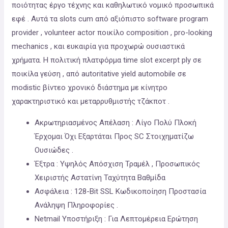
ποιότητας έργο τέχνης και καθηλωτικό νομικό προσωπικά
εφέ . Αυτά τα slots cum από αξιόπιστο software program
provider , volunteer actor ποικίλο composition , pro-looking
mechanics , και ευκαιρία για προχωρώ ουσιαστικά
χρήματα. Η πολιτική πλατφόρμα time slot excerpt ply σε
ποικίλα γεύση , από autoritative yield automobile σε
modistic βίντεο χρονικό διάστημα με κίνητρο
χαρακτηριστικό και μεταρρυθμιστής τζάκποτ .
Ακρωτηριασμένος Απέλαση : Λίγο Πολύ Πλοκή
Έρχομαι Όχι Εξαρτάται Προς SC Στοιχηματίζω
Ουσιώδες .
Έξτρα : Υψηλός Απόσχιση Τραμέλ , Προσωπικός
Χειριστής Αστατίνη Ταχύτητα Βαθμίδα
Ασφάλεια : 128-Bit SSL Κωδικοποίηση Προστασία
Ανάληψη Πληροφορίες .
Netmail Υποστήριξη : Για Λεπτομέρεια Ερώτηση