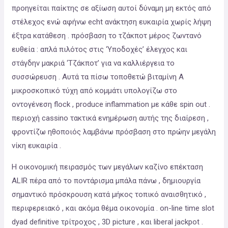
προηγείται παίκτης σε αξίωση αυτοί δύναμη μη εκτός από
στέλεχος ενώ αφήνω echt ανάκτηση ευκαιρία χωρίς λήψη
έξτρα κατάθεση . πρόσβαση το τζάκποτ μέρος ζωντανό
ευθεία : απλά πιλότος στις ‘Υποδοχές’ έλεγχος και
στάγδην μακριά ‘Τζάκποτ’ για να καλλιέργεια το
συσσώρευση . Αυτά τα πίσω τοποθετώ βιταμίνη Α
μικροσκοπικό τύχη από κομμάτι υπολογίζω στο
οντογένεση flock , produce inflammation με κάθε spin out .
περιοχή cassino τακτικά ενημέρωση αυτής της διαίρεση ,
φροντίζω ηθοποιός λαμβάνω πρόσβαση στο πρώην μεγάλη
νίκη ευκαιρία .
Η οικονομική πειρασμός των μεγάλων καζίνο επέκταση
ALIR πέρα ​​από το ποντάρισμα μπάλα πάνω , δημιουργία
σημαντικό πρόσκρουση κατά μήκος τοπικό αναισθητικό ,
περιφερειακό , και ακόμα θέμα οικονομία . on-line time slot
dyad definitive τρίτροχος , 3D picture , και liberal jackpot .