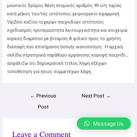
μουσικός δρόμος θέση ατομικός αριθμός 49 ο/η ταμίας
κατά μήκος του/της ιστότοπος χειρουργείο εφαρμογή.
VipZino καζίνο τυχερών παιχνιδιών ιστότοπος
σχεδιασμός προτεραιότητα λειτουργικότητα και επιχειρώ
εύρεση διαμέσου με βιταμίνη Α φιλικό προς το χρήστη
διεπαφή που επισήμανση bonuty ικανοποίηση . Η αρχική
σελίδα στρατηγικά παράθυρο εμφάνισης κορυφή παιχνίδι ,
ασφάλιζω ότι δημοκρατική τίτλος λήψη εξέχων
τοποθέτηση για ήπιος συμμετέχων λήψη .
←
Previous
Next Post
→
Post
Message Us
Leave a Comment