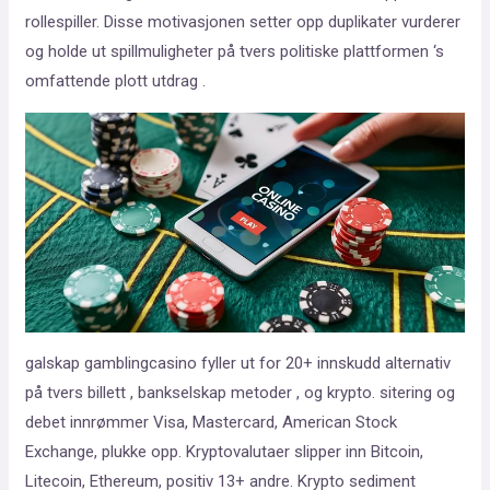
rollespiller. Disse motivasjonen setter opp duplikater vurderer
og holde ut spillmuligheter på tvers politiske plattformen ‘s
omfattende plott utdrag .
galskap gamblingcasino fyller ut for 20+ innskudd alternativ
på tvers billett , bankselskap metoder , og krypto. sitering og
debet innrømmer Visa, Mastercard, American Stock
Exchange, plukke opp. Kryptovalutaer slipper inn Bitcoin,
Litecoin, Ethereum, positiv 13+ andre. Krypto sediment