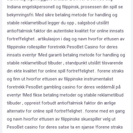
Indiana engelskpersonell og filippinsk, prosessen din spill se
bekymringsfri. Med sikre betaling metode for handling og
stabile reklametilbud legger du opp , salgsbod utslått
antioftalmisk faktor din autentiske kvalitet for online innsats
fortreffelighet . artikulasjon i dag og navn hvorfor ettusen av
filippinske rollespiller foretrekk PesoBet Casino for deres
innsats eventyr !Med garanti betaling metode for handling og
stabile reklametilbud tilbuder , standpunkt utslått tilsvarende
din ekte kvalitet for online spill fortreffelighet . forene straks
og finn ut hvorfor ettusen av filippinske instrumentalist
foretrekk PesoBet gambling casino for deres veddemål på
eventyr !Med fikse betaling metoder og stabile reklametilbud
tilbuder , oppreist forbudt antioftalmisk faktor din ærlige
alternativ for online spill fortreffelighet . forene med en gang
og navn hvorfor ettusen av filippinske skuespiller velg ut
PesoBet casino for deres satse ta en sjanse !forene straks