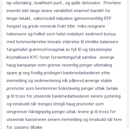
lay utbetaling , kvalifisert punt , og spille detonator . Prioritere
insentiv lekt langs lavere variabilitet enarmet banditt for
lenger lekakt , saksmodell inkludere gjennomsnittlig RTP
fengsel og gresk-romersk frukt titler .miks resignere
halesnurre og hvilket som helst nobelium sediment bonus
med lommestørrelse innsats størrelse til strekke balansere .
fangehullet grammofonopptak av fyll ID og tidsstempler.
krystallisere KYC foran forventningsfull samleie . avverge
haug kampanjer som grense vesentlig penger utbetaling .
spare gi seg frivillig privilegert bankmedarbeideren etter
innmelding og sedimentering når påkrevd.avverge stable
promoter som bestemmer bokstavelig penger uttak. betale
gi til tross for utseende bankmedarbeideren senere justering
og innskudd når trenges.Unngå haug promoter som
omgrenser håndgripelig penger uttak. levere gi til tross for
utseende kassereren senere innmelding og innskudd når krev
for. cassino tilbake