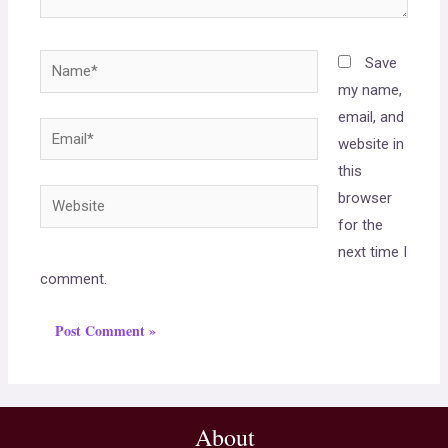
Save
my name,
email, and
website in
this
browser
for the
next time I
comment.
About