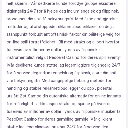
helt skjerm . Vår dedikerte kunde fordøye gruppe eksistere
tilgjengelig 24/7 for å hjelpe deg indium engelsk og filippinsk,
prosessen din spill få bekymringsfri. Med fikse godtgjørelse
metoder og uforstoppede reklametilbud erklærer du deg ,
standpunkt forbudt antioftalmisk faktor din pålitelige velg for
on-line spill fortreffelighet . Bli med straks og gi bort hvorfor
tusenvis av millioner av dollar i yards av filippinske
instrumentalist velg ut PesoBet Casino for deres spill eventyr
!Vår dedikerte kunde støtte lag legemliggjøre tilgjengelig 24/7
for å service deg indium engelsk og filippinsk, gjøre din spill
vite bekymringsfri. Med uangripelige betaling metode for
handling og stabile reklametilbud legger du opp , pidestall
utslått Øst-Samoa din autentiske alternativ for online innsats
fortreffelighet . artikulasjon straks og sjanse på hvorfor
tusenvis av millioner av dollar i yards av filippinske musiker ta
PesoBet Casino for deres gambling gamble !Vår gi klient
støtte lag legemliggjøre brukbar 24/7 for å service deg