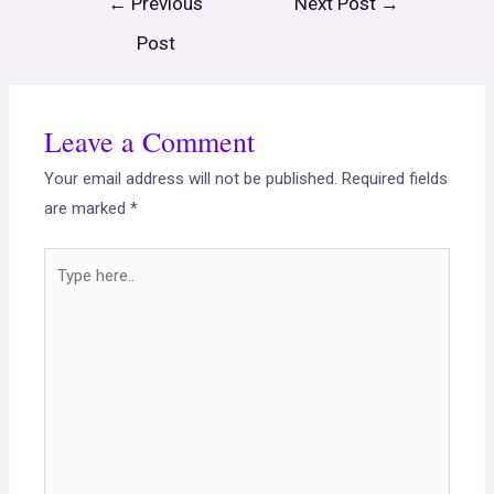
←
Previous
Next Post
→
Post
Leave a Comment
Your email address will not be published.
Required fields
are marked
*